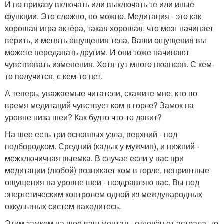
И по приказу включать или выключать те или иные
функции. Это сложно, но можно. Медитация - это как
хорошая игра актёра, такая хорошая, что мозг начинает
верить, и менять ощущения тела. Ваши ощущения вы
можете передавать другим. И они тоже начинают
чувствовать изменения. Хотя тут много нюансов. С кем-
то получится, с кем-то нет.
А теперь, уважаемые читатели, скажите мне, кто во
время медитаций чувствует ком в горле? Замок на
уровне низа шеи? Как будто что-то давит?
На шее есть три основных узла, верхний - под
подбородком. Средний (кадык у мужчин), и нижний -
межключичная выемка. В случае если у вас при
медитации (любой) возникает ком в горле, неприятные
ощущения на уровне шеи - поздравляю вас. Вы под
энергетическим контролем одной из международных
оккультных систем находитесь.
Этим замком на шее ваш ментал - отделён от астрала, то