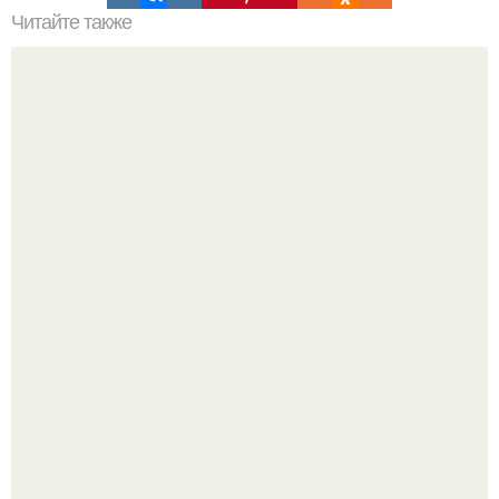
Читайте также
Йога для остеохондроза шейного отдела позвоночника:
безопасность и эффективность
Hacтоящая близость всегда с большим риском связана.