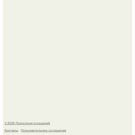
Отсутствие регулярного секса для женского здоровья
опасно.
"Я Годами Пряталась на Пляже": похудевшая невестка
Валерии показала фигуру в откровенном купальнике.
© 2026 Психология отношений
Контакты
Пользовательское соглашение