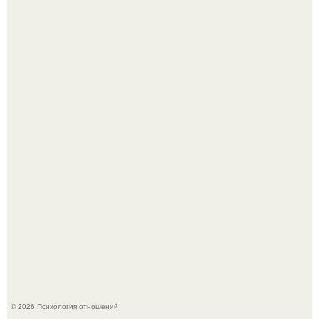
"Ты такой единственный на всём белом свете …":
Самая известная кудрявая голова голливуда - николь
кидман.
© 2026 Психология отношений