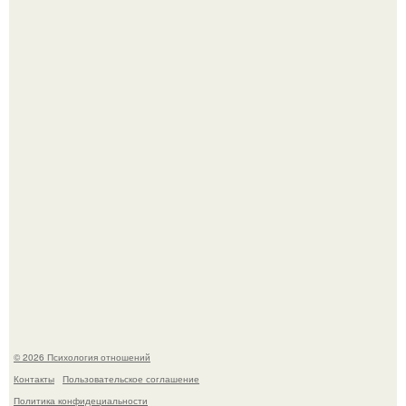
Нефтяной кризис 1973 года и трагическая судьба короля
Фейсала.
Билет против материнского права: нижняя полка
внезапно нашла законного владельца.
© 2026 Психология отношений
Контакты
Пользовательское соглашение
Политика конфидециальности