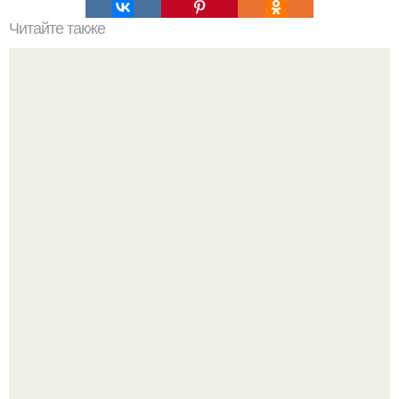
Читайте также
40 фактов о глазах, которых вы не знали.
Когда-то всем объясняли эту тему слишком просто:
миллионы сперматозоидов бегут к цели, а побеждает