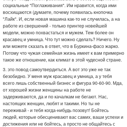
социальные "Поглаживания". Им нравится, когда ими
восхищаются (думаете, почему появилась кнопочка
"Лайк". И, если новая машина как-то не случилась, а на
работе из свершений - только принтер новейшей
модели, можно похвастаться и мужем. Тем более он
красавец и умница. Что тут можно сделать? Ничего. Ну
или можете сказать в ответ, что в Буркина-фасо жарко.
Потому что чужая семейная жизнь имеет к вам примерно
такое же отношение, как климат в этой чудесной стране.
3. это повод самоутвердиться. А вот это уже не так
безобидно. У меня муж красавец и умница, а у тебя
всего лишь собственный бизнес и фигура 90-60-90. Мда,
от хорошей жизни женщины на работе не
задерживаются, да и по качалкам не бегают. Нас,
настоящих женщин, любят и такими. Но ты не
переживай - и тебя когда-нибудь позовут! Бойтесь
людей, которые обесценивают вас самих, ваши успехи и
достижения или не бойтесь, а просто не общайтесь с