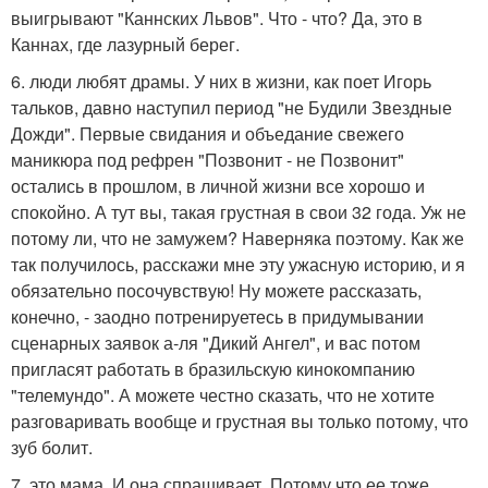
выигрывают "Каннских Львов". Что - что? Да, это в
Каннах, где лазурный берег.
6. люди любят драмы. У них в жизни, как поет Игорь
тальков, давно наступил период "не Будили Звездные
Дожди". Первые свидания и объедание свежего
маникюра под рефрен "Позвонит - не Позвонит"
остались в прошлом, в личной жизни все хорошо и
спокойно. А тут вы, такая грустная в свои 32 года. Уж не
потому ли, что не замужем? Наверняка поэтому. Как же
так получилось, расскажи мне эту ужасную историю, и я
обязательно посочувствую! Ну можете рассказать,
конечно, - заодно потренируетесь в придумывании
сценарных заявок а-ля "Дикий Ангел", и вас потом
пригласят работать в бразильскую кинокомпанию
"телемундо". А можете честно сказать, что не хотите
разговаривать вообще и грустная вы только потому, что
зуб болит.
7. это мама. И она спрашивает. Потому что ее тоже