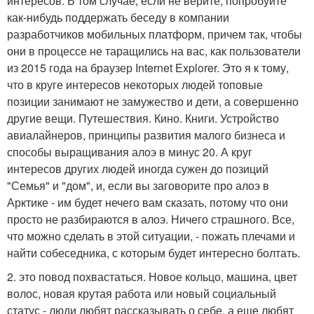
интересов. В том случае, если не верите, попробуйте
как-нибудь поддержать беседу в компании
разработчиков мобильных платформ, причем так, чтобы
они в процессе не таращились на вас, как пользователи
из 2015 года на браузер Internet Explorer. Это я к тому,
что в круге интересов некоторых людей топовые
позиции занимают не замужество и дети, а совершенно
другие вещи. Путешествия. Кино. Книги. Устройство
авиалайнеров, принципы развития малого бизнеса и
способы выращивания алоэ в минус 20. А круг
интересов других людей иногда сужен до позиций
"Семья" и "дом", и, если вы заговорите про алоэ в
Арктике - им будет нечего вам сказать, потому что они
просто не разбираются в алоэ. Ничего страшного. Все,
что можно сделать в этой ситуации, - пожать плечами и
найти собеседника, с которым будет интересно болтать.
2. это повод похвастаться. Новое кольцо, машина, цвет
волос, новая крутая работа или новый социальный
статус - люди любят рассказывать о себе, а еще любят