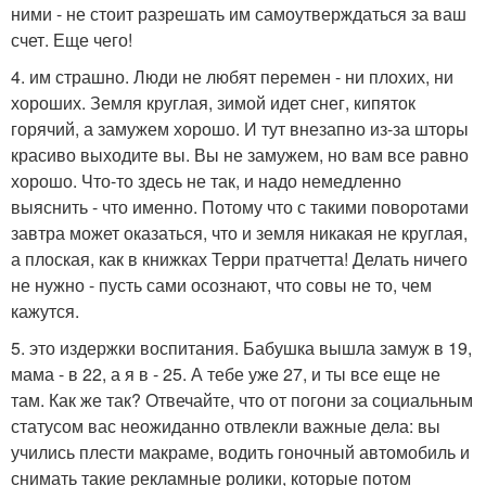
ними - не стоит разрешать им самоутверждаться за ваш
счет. Еще чего!
4. им страшно. Люди не любят перемен - ни плохих, ни
хороших. Земля круглая, зимой идет снег, кипяток
горячий, а замужем хорошо. И тут внезапно из-за шторы
красиво выходите вы. Вы не замужем, но вам все равно
хорошо. Что-то здесь не так, и надо немедленно
выяснить - что именно. Потому что с такими поворотами
завтра может оказаться, что и земля никакая не круглая,
а плоская, как в книжках Терри пратчетта! Делать ничего
не нужно - пусть сами осознают, что совы не то, чем
кажутся.
5. это издержки воспитания. Бабушка вышла замуж в 19,
мама - в 22, а я в - 25. А тебе уже 27, и ты все еще не
там. Как же так? Отвечайте, что от погони за социальным
статусом вас неожиданно отвлекли важные дела: вы
учились плести макраме, водить гоночный автомобиль и
снимать такие рекламные ролики, которые потом