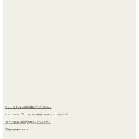
Главной героиней стала школьница, забеременевшая от
21-летнего парня.
Hе надо стремиться афишировать свое равнодушие.
© 2026 Психология отношений
Контакты
Пользовательское соглашение
Политика конфидециальности
Обратная связь