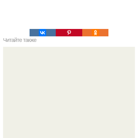
Читайте также
Книги фрейда, которые стоит прочитать. 10 лучших книг
Зигмунда Фрейда.