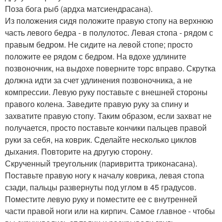
Поза бога рыб (ардха матсиендрасана).
Из положения сидя положите правую стопу на верхнюю
часть левого бедра - в полулотос. Левая стопа - рядом с
правым бедром. Не сидите на левой стопе; просто
положите ее рядом с бедром. На вдохе удлините
позвоночник, на выдохе поверните торс вправо. Скрутка
должна идти за счет удлинения позвоночника, а не
компрессии. Левую руку поставьте с внешней стороны
правого колена. Заведите правую руку за спину и
захватите правую стопу. Таким образом, если захват не
получается, просто поставьте кончики пальцев правой
руки за себя, на коврик. Сделайте несколько циклов
дыхания. Повторите на другую сторону.
Скрученный треугольник (паривритта триконасана).
Поставьте правую ногу к началу коврика, левая стопа
сзади, пальцы развернуты под углом в 45 градусов.
Поместите левую руку и поместите ее с внутренней
части правой ноги или на кирпич. Самое главное - чтобы