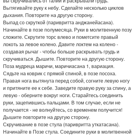
вы скручивались от талии и раскрывали грудь.
Вытягивайте руку к небу. Сделайте несколько циклов
дыхания. Повторите на другую сторону.
Выпад со скруткой (паривритта анджанейасана).
Начинайте в позе полумесяца. Руки в молитвенную позу
сложите. Скрутите торс влево и пометсите правый
локоть за левое колено. Давите локтем на колено -
создавая рычаг - чтобы больше раскрывать грудь и
скручиваться. Дышите. Повторите на другую сторону.
Поза мудреца маричи, маричиасана 1, вариация.
Сядьте на коврик с прямой спиной, в позе посоха.
Правая нога вытянута перед собой, согните левую ногу
и притяните ее к себе. Заведите правую руку за спину, а
левую - оберните вокруг ноги. Старайтесь соединить
руки, зацепившись пальцами. В том случае, если не
получается - не волнуйтесь, со временем получится!
Дышите повторите на другую сторону.
Скручивание в позе стула (паривритта уткатасана).
Начинайте в Позе стула. Соедините руки в молитвенной