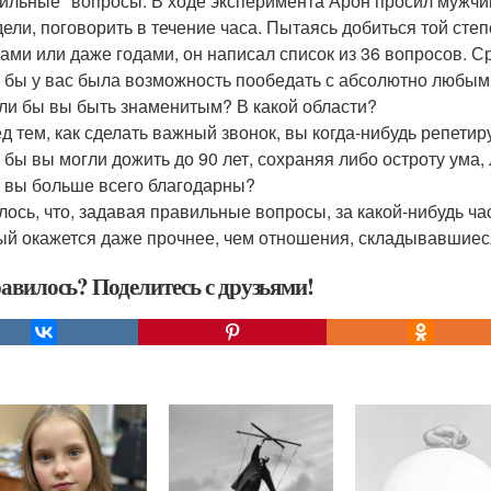
ильные" вопросы. В ходе эксперимента Арон просил мужчин
дели, поговорить в течение часа. Пытаясь добиться той сте
ами или даже годами, он написал список из 36 вопросов. Ср
и бы у вас была возможность пообедать с абсолютно любым
ели бы вы быть знаменитым? В какой области?
ед тем, как сделать важный звонок, вы когда-нибудь репетир
и бы вы могли дожить до 90 лет, сохраняя либо остроту ума
у вы больше всего благодарны?
лось, что, задавая правильные вопросы, за какой-нибудь ча
ый окажется даже прочнее, чем отношения, складывавшиес
авилось? Поделитесь с друзьями!