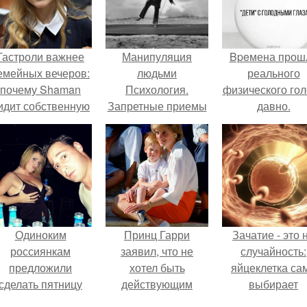
Гастроли важнее
Манипуляция
Bpeмена прош
емейных вечеров:
людьми
реального
почему Shaman
Психология.
физического го
идит собственную
Запретные приемы
давно.
дочь чаще на
манипуляции
экране, чем
людьми.
вживую.
Одиноким
Принц Гарри
Зачатие - это 
россиянкам
заявил, что не
случайность:
предложили
хотел быть
яйцеклетка са
сделать пятницу
действующим
выбирает
выходным днём
членом
сперматозоид