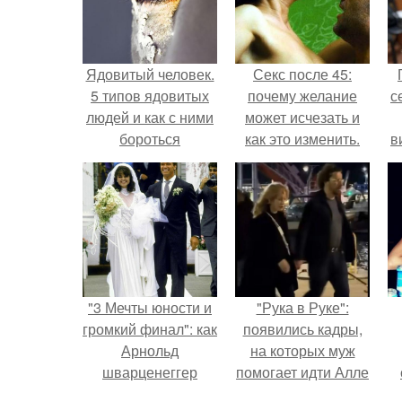
Ядовитый человек.
Секс после 45:
5 типов ядовитых
почему желание
с
людей и как с ними
может исчезать и
бороться
как это изменить.
в
"3 Мечты юности и
"Рука в Руке":
громкий финал": как
появились кадры,
Арнольд
на которых муж
шварценеггер
помогает идти Алле
женился на
Пугачевой.