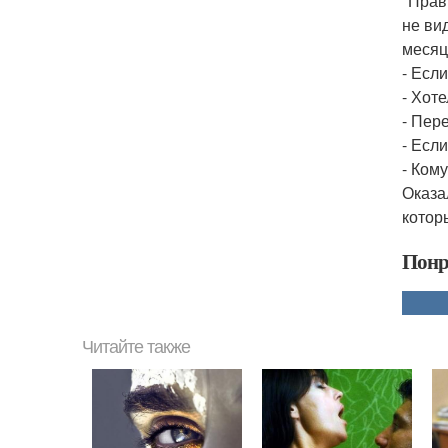
"Прав
не ви
месяц
- Есл
- Хот
- Пер
- Есл
- Ком
Оказа
котор
Понр
Читайте также