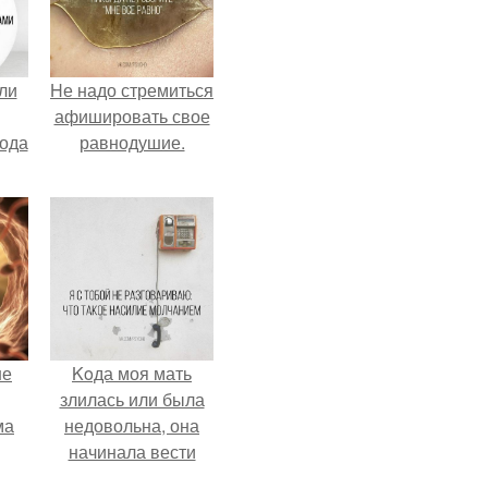
ли
Hе надо стремиться
афишировать свое
лода
равнодушие.
не
Koда моя мать
злилась или была
ма
недовольна, она
начинала вести
.
себя так, будто