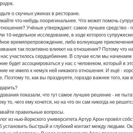
родок.
будьте о скучных ужинах в ресторане.
майте что-нибудь пооригинальнее. Что может помочь супру
отношения? Учёные утверждают: самое лучшее средство - 
ли 10-недельное исследование, в ходе которого супружеск
йное времяпрепровождение, либо волнующие приключения
ивания так позитивно влияют на отношения? Потому что наш
у нас участилось сердцебиение. В случае если мы начинаем 
ние будет ассоциироваться у нас с человеком, который в э
ние не имело к нему/к ней никакого отношения. И ещё - х
. Поэтому то, как вы празднуете, гораздо важнее того, как 
 дарить?
дования показали, что тут самое лучшее решение - не пыта
ку то, чего ему хочется, но на что он сам никогда не решитс
давайте правильные вопросы.
лог из нью-йоркского университета Артур Арон провёл соб
б установить быстрый и глубокий контакт между людьми. Ока