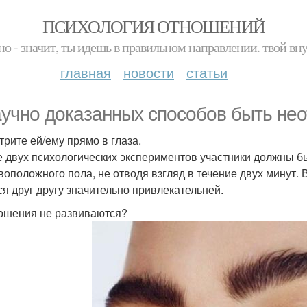
ПСИХОЛОГИЯ ОТНОШЕНИЙ
но - значит, ты идешь в правильном направлении. твой вн
главная
новости
статьи
аучно доказанных способов быть не
трите ей/ему прямо в глаза.
е двух психологических экспериментов участники должны б
воположного пола, не отводя взгляд в течение двух минут. 
ся друг другу значительно привлекательней.
ношения не развиваются?