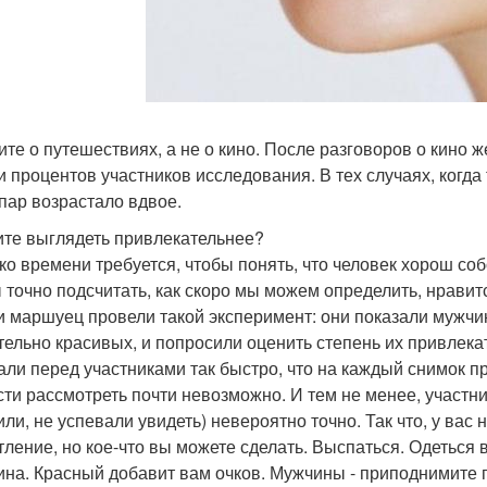
ите о путешествиях, а не о кино. После разговоров о кино 
и процентов участников исследования. В тех случаях, когда
 пар возрастало вдвое.
тите выглядеть привлекательнее?
ко времени требуется, чтобы понять, что человек хорош со
 точно подсчитать, как скоро мы можем определить, нравитс
и маршуец провели такой эксперимент: они показали мужчи
тельно красивых, и попросили оценить степень их привлекат
али перед участниками так быстро, что на каждый снимок пр
сти рассмотреть почти невозможно. И тем не менее, участни
или, не успевали увидеть) невероятно точно. Так что, у вас
тление, но кое-что вы можете сделать. Выспаться. Одеться 
на. Красный добавит вам очков. Мужчины - приподнимите 