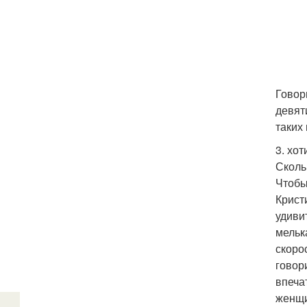
Говор
девят
таких
3. хо
Сколь
Чтобы
Крист
удиви
мельк
скоро
говор
впеча
женщи