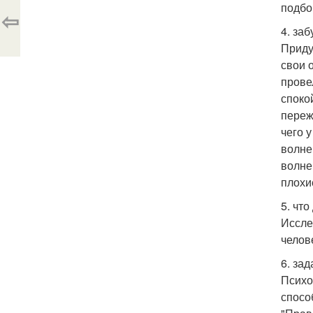
подбо
⇦
4. за
Приду
свои 
прове
споко
переж
чего 
волне
волне
плохие
5. что
Иссле
челове
6. за
Психо
спосо