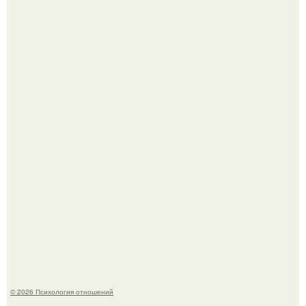
Напоминалка: привычка замечать хорошее даже в
самые серые дни - это не очередная сказка из книг по
саморазвитию.
Слишком много мы пеpеживаем.
© 2026 Психология отношений