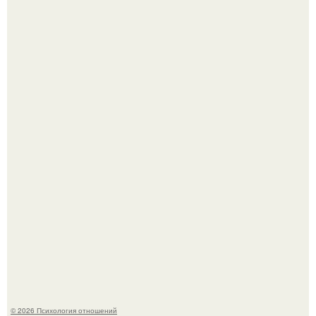
Отсутствие регулярного секса для женского здоровья
опасно.
"Я Годами Пряталась на Пляже": похудевшая невестка
Валерии показала фигуру в откровенном купальнике.
© 2026 Психология отношений