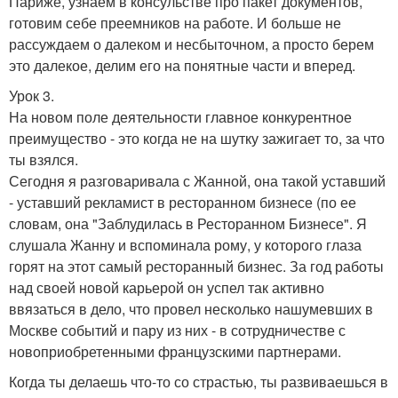
Париже, узнаем в консульстве про пакет документов,
готовим себе преемников на работе. И больше не
рассуждаем о далеком и несбыточном, а просто берем
это далекое, делим его на понятные части и вперед.
Урок 3.
На новом поле деятельности главное конкурентное
преимущество - это когда не на шутку зажигает то, за что
ты взялся.
Сегодня я разговаривала с Жанной, она такой уставший
- уставший рекламист в ресторанном бизнесе (по ее
словам, она "Заблудилась в Ресторанном Бизнесе". Я
слушала Жанну и вспоминала рому, у которого глаза
горят на этот самый ресторанный бизнес. За год работы
над своей новой карьерой он успел так активно
ввязаться в дело, что провел несколько нашумевших в
Москве событий и пару из них - в сотрудничестве с
новоприобретенными французскими партнерами.
Когда ты делаешь что-то со страстью, ты развиваешься в