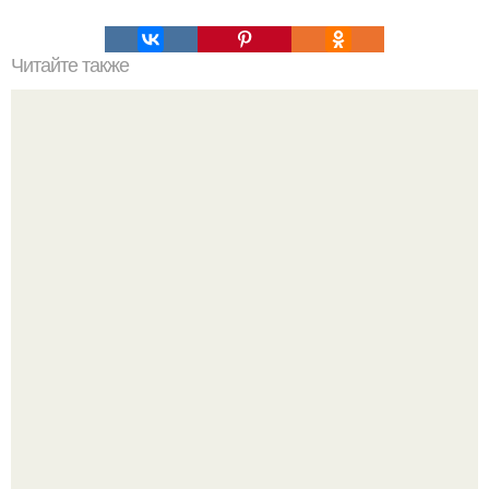
Читайте также
Игры для влюбленных пар на расстоянии. Топ 7 идей
для свидания на расстоянии