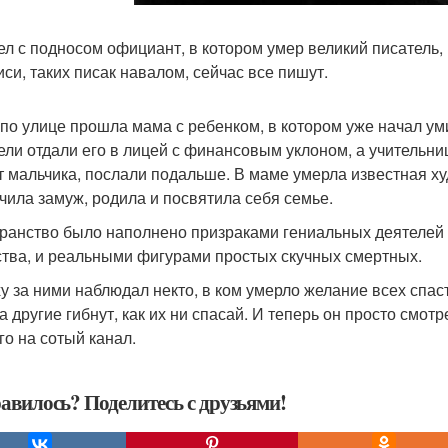
л с подносом официант, в котором умер великий писатель, п
иси, таких писак навалом, сейчас все пишут.
по улице прошла мама с ребенком, в котором уже начал ум
ели отдали его в лицей с финансовым уклоном, а учительниц
т мальчика, послали подальше. В маме умерла известная х
чила замуж, родила и посвятила себя семье.
ранство было наполнено призраками гениальных деятелей ку
тва, и реальными фигурами простых скучных смертных.
у за ними наблюдал некто, в ком умерло желание всех спас
а другие гибнут, как их ни спасай. И теперь он просто смот
го на сотый канал.
авилось? Поделитесь с друзьями!