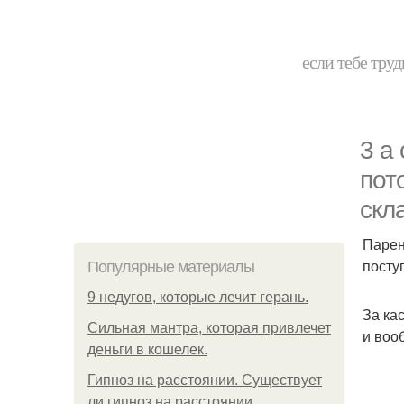
если тебе труд
3 а
пот
скл
Парен
посту
Популярные материалы
9 недугов, которые лечит герань.
За ка
Сильная мантра, которая привлечет
и воо
деньги в кошелек.
Гипноз на расстоянии. Существует
ли гипноз на расстоянии