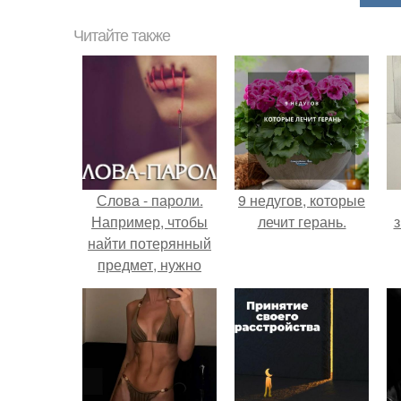
Читайте также
Слова - пароли.
9 недугов, которые
Например, чтобы
лечит герань.
з
найти потерянный
предмет, нужно
повторять вслух
или про себя
краткое
утверждение:
"Вместе Обрести
Сейчас".