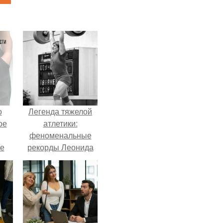
о
Легенда тяжелой
ое
атлетики:
феноменальные
е
рекорды Леонида
ое
Тараненко.
е.