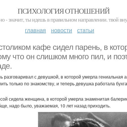
ПСИХОЛОГИЯ ОТНОШЕНИЙ
но - значит, ты идешь в правильном направлении. твой вн
главная
новости
статьи
 столиком кафе сидел парень, в кот
ому что он слишком много пил, и поэ
аде.
ь разговаривал с девушкой, в которой умерла гениальная а
пить только по знакомству, и теперь девушка работала бухг
ссой сидела женщина, в которой умерла знаменитая балерина
бще, надо было, уважаемая, 10 лет назад приходить.