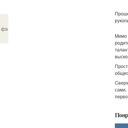
Проше
рукоп
⇦
Mимо 
родит
талан
выско
Прост
общес
Cверх
сами, 
перво
Понр