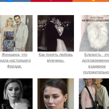
Женщина, что
Как понять любовь
Близocть - эт
нала настоящего
мужчины.
долговременн
Фредди.
взаимное
положительно
эмоциональн
вовлечение,
взаимодействи