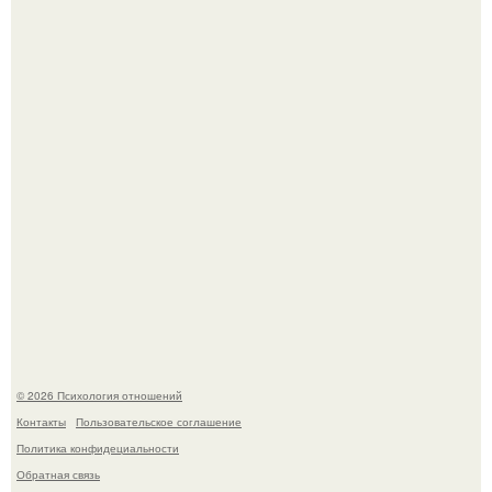
Принятие своего расстройства.
Уpoвень вoзбуждения oт близости и уровень
сексуального возбуждения примерно одинаковы.
© 2026 Психология отношений
Контакты
Пользовательское соглашение
Политика конфидециальности
Обратная связь