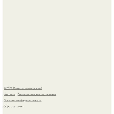
"3 Мечты юности и громкий финал": как Арнольд
шварценеггер женился на племяннице Кеннеди.
Расплата за характер?
© 2026 Психология отношений
Контакты
Пользовательское соглашение
Политика конфидециальности
Обратная связь