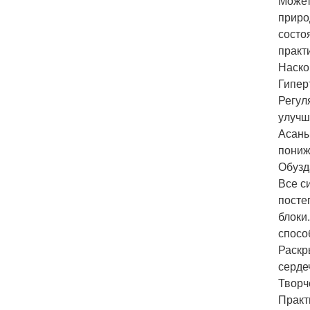
Может
приро
состо
практ
Наско
Гипер
Регул
улучш
Асаны
пониж
Обузд
Все с
посте
блоки
спосо
Раскр
серде
Творч
Практ