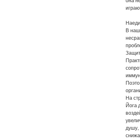
она н
играю
Наеди
В наш
несра
пробл
Защит
Практ
сопро
иммун
Поэто
орган
На ст
Йога 
возде
увели
душу, 
снижа