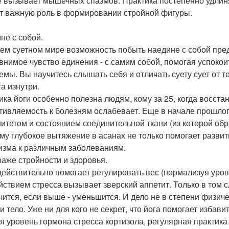
е вызывает мышечных спазмов. Практика постепенно удлиня
т важную роль в формировании стройной фигуры.
не с собой.
ем суетном мире возможность побыть наедине с собой пред
внимое чувство единения - с самим собой, помогая успокоит
емы. Вы научитесь слышать себя и отличать суету сует от то
а изнутри.
ика йоги особенно полезна людям, кому за 25, когда восст
тивляемость к болезням ослабевает. Еще в начале прошлог
итетом и состоянием соединительной ткани (из которой обр
му глубокое вытяжение в асанах не только помогает развит
изма к различным заболеваниям.
раже стройности и здоровья.
действительно помогает регулировать вес (нормализуя уров
йствием стресса вызывает зверский аппетит. Только в том с
чится, если выше - уменьшится. И дело не в степени физичес
и тело. Уже ни для кого не секрет, что йога помогает избав
я уровень гормона стресса кортизола, регулярная практика 