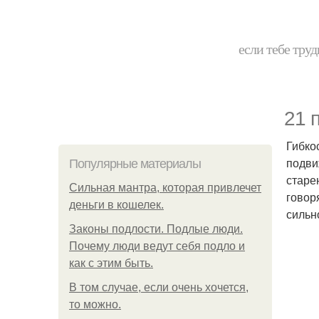
если тебе труд
21 
Гибко
подви
Популярные материалы
старен
Сильная мантра, которая привлечет
говор
деньги в кошелек.
сильно
Законы подлости. Подлые люди.
Почему люди ведут себя подло и
как с этим быть.
В том случае, если очень хочется,
то можно.