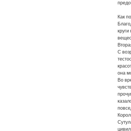
предо
Как п
Благо
круги
вещес
Втора
С воз
тесто
красо
она м
Во вр
чувст
прочу
казал
повсе
Корол
Сутул
цивил