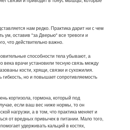
ет связки и приводит в тонус мышцы, которые
ставляется нам редко. Практика дарит ни с чем
ь ум, оставив "за Дверью" все тревоги и
го, что действительно важно.
ановительные способности тела убывают, а
о века врачи установили тесную связь между
азованы кости, хрящи, связки и сухожилия.
ь гибкость, но и повышает сопротивляемость
ень кортизола, гормона, который под
лучае, если ваш вес ниже нормы, то он
кой нагрузки, а в том, что практика меняет и
иться от вредных привычек в питании. Мало того,
помогает удерживать кальций в костях,