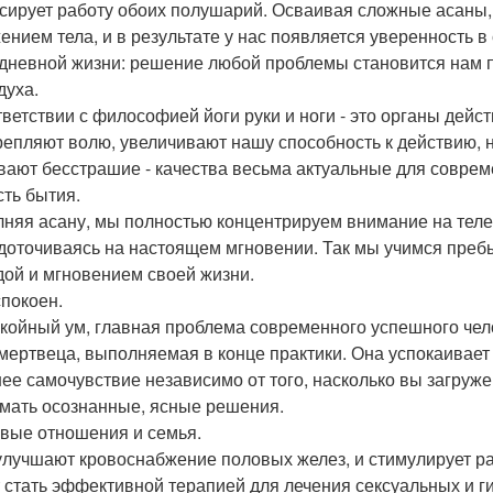
сирует работу обоих полушарий. Осваивая сложные асаны
ением тела, и в результате у нас появляется уверенность в с
дневной жизни: решение любой проблемы становится нам п
духа.
тветствии с философией йоги руки и ноги - это органы дейс
крепляют волю, увеличивают нашу способность к действию, 
вают бесстрашие - качества весьма актуальные для соврем
сть бытия.
няя асану, мы полностью концентрируем внимание на теле
доточиваясь на настоящем мгновении. Так мы учимся пребы
дой и мгновением своей жизни.
спокоен.
койный ум, главная проблема современного успешного чел
 мертвеца, выполняемая в конце практики. Она успокаивает
ее самочувствие независимо от того, насколько вы загруже
мать осознанные, ясные решения.
вые отношения и семья.
улучшают кровоснабжение половых желез, и стимулирует ра
 стать эффективной терапией для лечения сексуальных и г