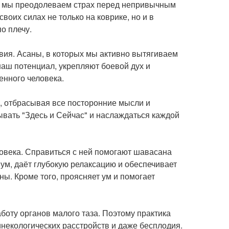
, мы преодолеваем страх перед непривычным
воих силах не только на коврике, но и в
о плечу.
твия. Асаны, в которых мы активно вытягиваем
наш потенциал, укрепляют боевой дух и
енного человека.
, отбрасывая все посторонние мысли и
вать "Здесь и Сейчас" и наслаждаться каждой
овека. Справиться с ней помогают шавасана
 ум, даёт глубокую релаксацию и обеспечивает
ны. Кроме того, проясняет ум и помогает
боту органов малого таза. Поэтому практика
инекологических расстройств и даже бесплодия.