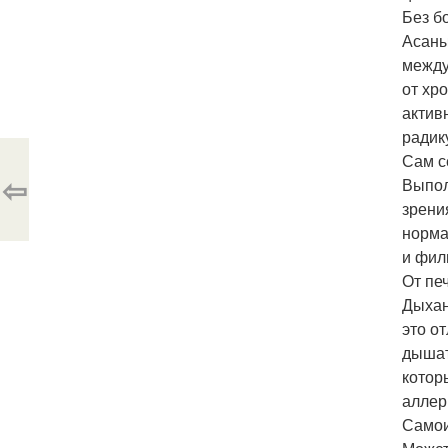
Без б
Асаны
между
от хр
актив
радик
Сам с
⇦
Выпол
зрени
норма
и фил
От пе
Дыхан
это о
дышат
котор
аллер
Самои