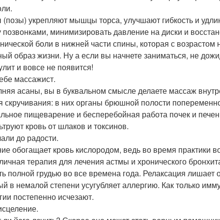
оли.
 (позы) укрепляют мышцы торса, улучшают гибкость и удли
 позвонками, минимизировать давление на диски и восстан
онической боли в нижней части спины, которая с возрастом н
ный образ жизни. Ну а если вы начнете заниматься, не до
улит и вовсе не появится!
ебе массажист.
няя асаны, вы в буквальном смысле делаете массаж внутре
я скручивания: в них органы брюшной полости попеременно
льное пищеварение и бесперебойная работа почек и печен
ьтруют кровь от шлаков и токсинов.
чали до радости.
ие обогащает кровь кислородом, ведь во время практики воз
тличная терапия для лечения астмы и хронического бронхи
ь полной грудью во все времена года. Релаксация лишает о
ый в немалой степени усугубляет аллергию. Как только им
гии постепенно исчезают.
сцеление.