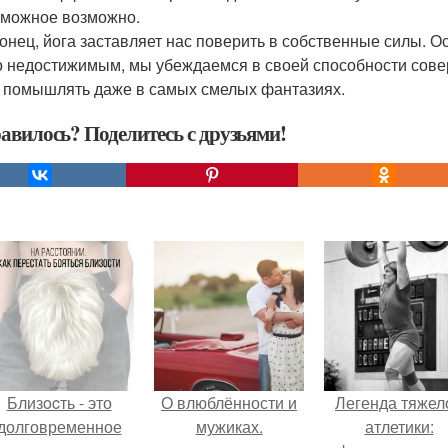
можное возможно.
конец, йога заставляет нас поверить в собственные силы.
о недостижимым, мы убеждаемся в своей способности совер
 помышлять даже в самых смелых фантазиях.
авилось? Поделитесь с друзьями!
Близocть - это
О влюблённости и
Легенда тяжел
долговременное
мужиках.
атлетики: