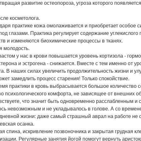
твращая развитие остеопороза, угроза которого появляется 
осле косметолога.
даря практике кожа омолаживается и приобретает особое с
 под глазами. Практика регулирует содержание углекислого 
тв и изменяются биохимические процессы в тканях.
я молодость.
растом у нас в крови повышается уровень кортизола - гормо
стерона и эстрогена - снижается. Вместе с тем именно от у
та. В наших силах увеличить продолжительность жизни и улу
ожет замедлить процесс старения! Только спокойствие.
емя практики в кровь выбрасывается большое количество с
во психологического комфорта, не зависящее от внешних об
вствуете, что значит быть одновременно расслабленным и
ось невозможным и не укладывалось в голове. А со времен
дневной жизни: даже самый страшный аврал на работе не с
евская осанка.
ая спина, искривление позвоночника и закрытая грудная кл
изации. Регулярные занятия йогой помогут вернуть аристо