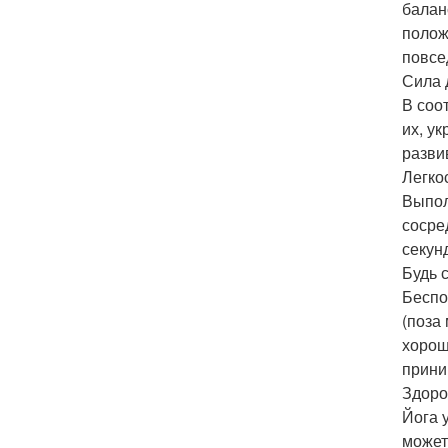
балан
полож
повсе
Сила 
В соо
их, у
разви
Легко
Выпол
сосре
секун
Будь 
Беспо
(поза
хорош
прини
Здоро
Йога 
может