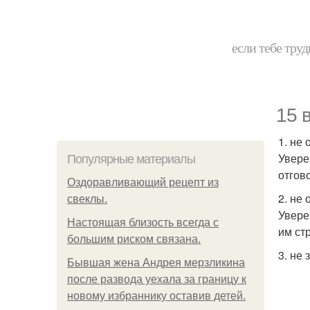
если тебе труд
15 
1. не
Увере
Популярные материалы
отгов
Оздоравливающий рецепт из
2. не 
свеклы.
Увере
Hacтоящая близость всегда с
им ст
большим риском связана.
3. не
Бывшая жена Андрея мерзликина
после развода уехала за границу к
новому избраннику оставив детей.