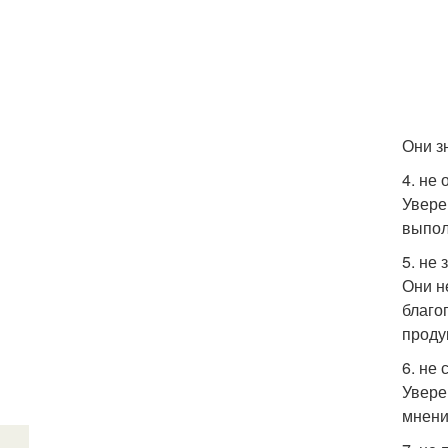
Они з
4. не
Увере
выпол
5. не
Они н
благо
проду
6. не 
Увере
мнени