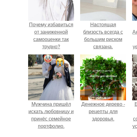
Почему избавиться
Hacтоящая
от заниженной
близость всегда с
А
самооценки так
большим риском
трудно?
связана.
у
н
Мужчина пришёл
Денежное дерево -
Б
искать любовницу и
рецепты для
принёс семейное
здоровья.
с
портфолио.
у