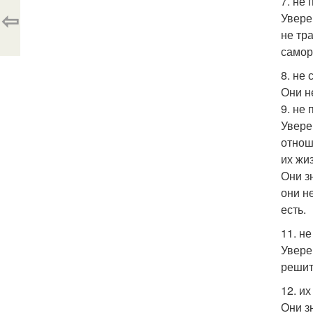
7. не
⇦
Увере
не тр
самор
8. не
Они н
9. не
Увере
отнош
их жи
Они з
они н
есть.
11. н
Увере
решит
12. и
Они зн