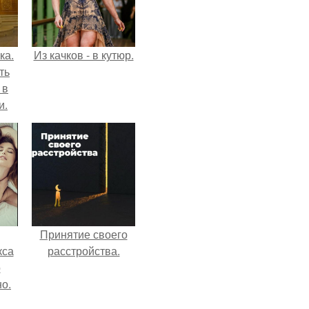
ка.
Из качков - в кутюр.
ть
 в
и.
Принятие своего
кса
расстройства.
о
о.