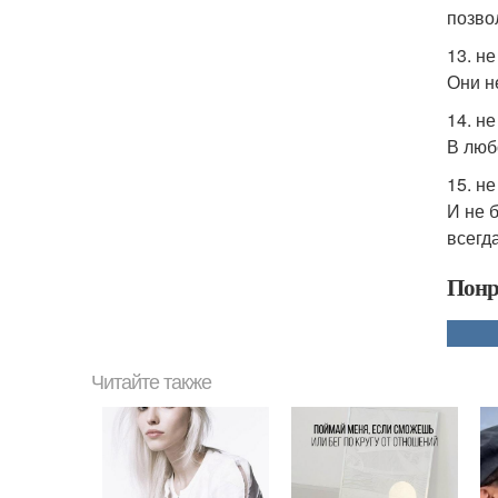
позво
13. н
Они н
14. н
В люб
15. н
И не 
всегд
Понр
Читайте также