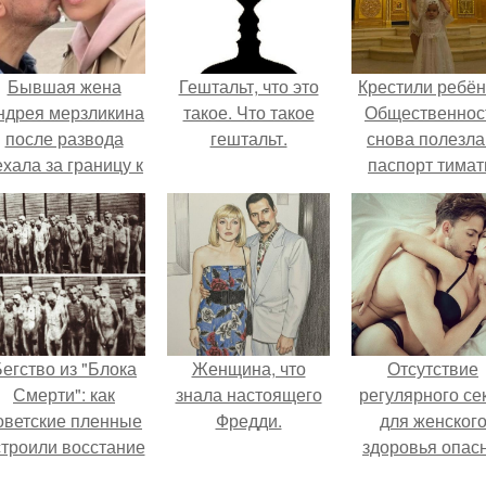
Бывшая жена
Гештальт, что это
Крестили ребён
ндрея мерзликина
такое. Что такое
Общественнос
после развода
гештальт.
снова полезла
ехала за границу к
паспорт тимат
овому избраннику
оставив детей.
егство из "Блока
Женщина, что
Отсутствие
Смерти": как
знала настоящего
регулярного се
оветские пленные
Фредди.
для женског
строили восстание
здоровья опасн
в концлагере.