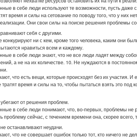
 позволяют нехватке ресурсов остановить их на пути к реали
нные в себе люди используют те возможности, пусть даже с
атят время и силы на сетование по поводу того, что у них н
еализации. Они свои силы на поиске решения проблемы со
 сравнивают себя с другими.
е конкурируют ни с кем, кроме того человека, каким они был
 пытаются нравиться всем и каждому.
нные в себе люди знают, что не все люди ладят между собо
ений, а не на их количестве. 10. Не нуждаются в постоянно
зни.
нают, что есть вещи, которые происходят без их участия. 
е тратят время и силы на то, чтобы пытаться взять это под
е убегают от решения проблем.
нные в себе люди понимают, что, во-первых, проблемы не 
ь проблему сейчас, с течением времени она, скорее всего, т
х не останавливают неудачи.
ают, что не совершает ошибок только тот, кто ничего не дел