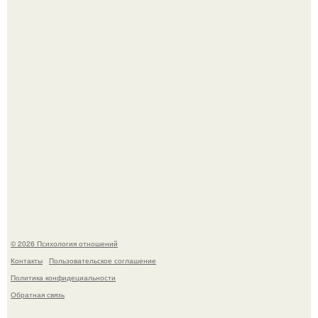
которого призвала матерей отдыхать без детей и не
испытывать чувство вины.
Главной героиней стала школьница, забеременевшая от
21-летнего парня.
© 2026 Психология отношений
Контакты
Пользовательское соглашение
Политика конфидециальности
Обратная связь