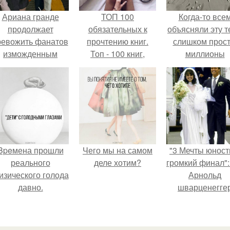
Ариана гранде
ТОП 100
Когда-то все
продолжает
обязательных к
объясняли эту т
ревожить фанатов
прочтению книг.
слишком прост
изможденным
Топ - 100 книг,
миллионы
Видом.
которые нужно
сперматозоид
прочитать, чтобы
бегут к цели, 
понимать себя и
побеждает сам
других.
быстрый.
Bpeмена прошли
Чего мы на самом
"3 Мечты юност
реального
деле хотим?
громкий финал":
изического голода
Арнольд
давно.
шварценегге
женился на
племяннице
Кеннеди.