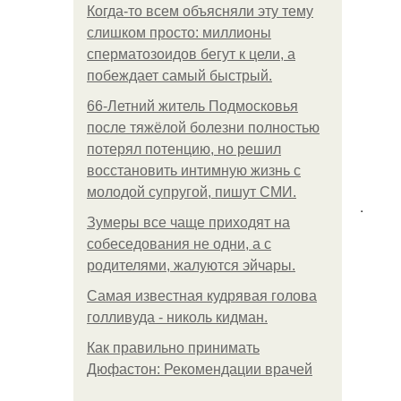
Когда-то всем объясняли эту тему
слишком просто: миллионы
сперматозоидов бегут к цели, а
побеждает самый быстрый.
66-Летний житель Подмосковья
после тяжёлой болезни полностью
потерял потенцию, но решил
восстановить интимную жизнь с
молодой супругой, пишут СМИ.
.
Зумеры все чаще приходят на
собеседования не одни, а с
родителями, жалуются эйчары.
Самая известная кудрявая голова
голливуда - николь кидман.
Как правильно принимать
Дюфастон: Рекомендации врачей