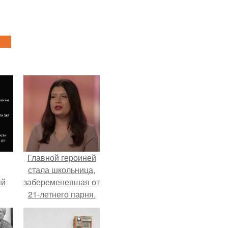
Главной героиней
стала школьница,
ый
забеременевшая от
21-летнего парня.
ала
ать