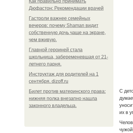
Как правильно принимать
Дюфастон: Рекомендации врачей
Гастроли важнее семейных
вечеров: почему Shaman видит
собственную дочь чаще на экране,
чем вживую.
Главной героиней стала
школьница, забеременевшая от 21-
летнего парня.
Инструктаж для родителей на 1
сентября. dizoff.ru
С дет
Билет против материнского права:
думае
нижняя полка внезапно нашла
уносит
законного владельца.
их в 
Челов
чужой 