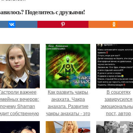
авилось? Поделитесь с друзьями!
Гастроли важнее
Как развить чакры
В соцсетях
емейных вечеров:
анахата. Чакра
завирусился
почему Shaman
анахата. Развитие
эмоциональн
идит собственную
чакры анахаты - это
пост, автор
дочь чаще на
качественно новый
которого призв
экране, чем
этап в развитии
матерей отдых