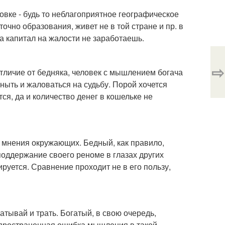
вке - будь то неблагоприятное географическое
очно образования, живет не в той стране и пр. в
 а капитал на жалости не заработаешь.
⇨
 отличие от бедняка, человек с мышлением богача
 ныть и жаловаться на судьбу. Порой хочется
тся, да и количество денег в кошельке не
т мнения окружающих. Бедный, как правило,
поддержание своего реноме в глазах других
руется. Сравнение проходит не в его пользу,
атывай и трать. Богатый, в свою очередь,
аспространенная ошибка мышления в такой