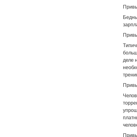
Привы
Бедны
зарпл
Привы
Типич
больш
деле 
необх
трени
Привыч
Челов
торре
упрощ
платн
челов
Привы