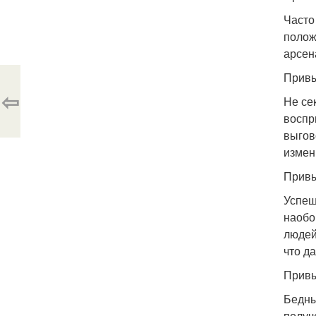
Часто
полож
арсен
Привы
⇦
Не се
воспр
выгов
измени
Привы
Успеш
наобо
людей
что д
Привы
Бедны
получ