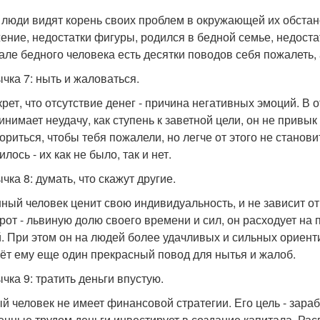
 люди видят корень своих проблем в окружающей их обстано
ение, недостатки фигуры, родился в бедной семье, недостат
але бедного человека есть десятки поводов себя пожалеть,
чка 7: ныть и жаловаться.
крет, что отсутствие денег - причина негативных эмоций. В
инимает неудачу, как ступень к заветной цели, он не привык
ориться, чтобы тебя пожалели, но легче от этого не станови
лось - их как не было, так и нет.
чка 8: думать, что скажут другие.
ный человек ценит свою индивидуальность, и не зависит о
рот - львиную долю своего времени и сил, он расходует на 
. При этом он на людей более удачливых и сильных ориенти
аёт ему еще один прекрасный повод для нытья и жалоб.
чка 9: тратить деньги впустую.
й человек не имеет финансовой стратегии. Его цель - зараб
енные трудом деньги инвестирует в создание капитала. Р