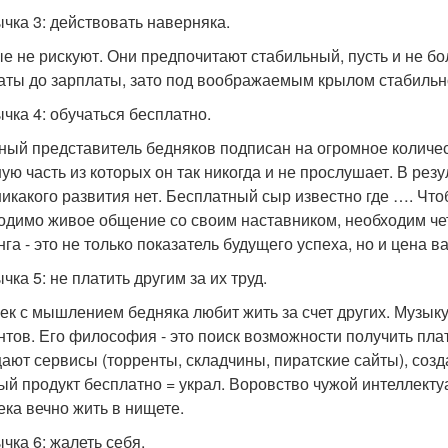
чка 3: действовать наверняка.
е не рискуют. Они предпочитают стабильный, пусть и не бол
аты до зарплаты, зато под воображаемым крылом стабильн
чка 4: обучаться бесплатно.
ный представитель бедняков подписан на огромное количес
ую часть из которых он так никогда и не прослушает. В резу
никакого развития нет. Бесплатный сыр известно где …. Ч
одимо живое общение со своим наставником, необходим чет
нга - это не только показатель будущего успеха, но и цена 
ка 5: не платить другим за их труд.
ек с мышлением бедняка любит жить за счет других. Музыку,
нтов. Его философия - это поиск возможности получить плат
ают сервисы (торренты, складчины, пиратские сайты), соз
ый продукт бесплатно = украл. Воровство чужой интеллект
ека вечно жить в нищете.
чка 6: жалеть себя.