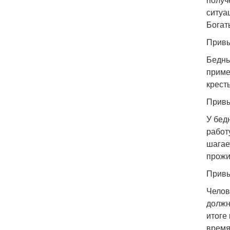
ситуа
Богат
Привы
Бедны
приме
крест
Привы
У бед
работ
шагае
прожи
Привы
Челов
должн
итоге
время