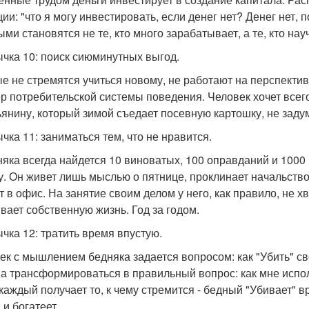
ции: "что я могу инвестировать, если денег нет? Денег нет, 
ыми становятся не те, кто много зарабатывает, а те, кто н
чка 10: поиск сиюминутных выгод.
е не стремятся учиться новому, не работают на перспективу
р потребительской системы поведения. Человек хочет всего
ьянину, который зимой съедает посевную картошку, не задум
чка 11: заниматься тем, что не нравится.
няка всегда найдется 10 виноватых, 100 оправданий и 1000
у. Он живет лишь мыслью о пятнице, проклинает начальство
т в офис. На занятие своим делом у него, как правило, не хв
вает собственную жизнь. Год за годом.
чка 12: тратить время впустую.
ек с мышлением бедняка задается вопросом: как "Убить" с
а трансформироваться в правильный вопрос: как мне испо
 каждый получает то, к чему стремится - бедный "Убивает" в
 и богатеет.