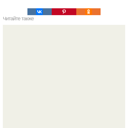
Читайте также
Упражнение "Стакан Воды".
Напоминалка: привычка замечать хорошее даже в