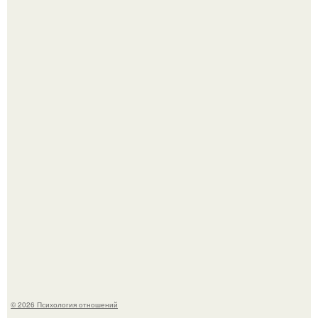
"3 Мечты юности и громкий финал": как Арнольд
шварценеггер женился на племяннице Кеннеди.
Расплата за характер?
© 2026 Психология отношений