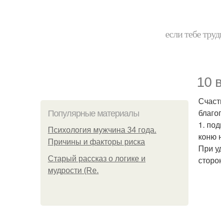
если тебе труд
10 
Счаст
благо
Популярные материалы
1. по
Психология мужчина 34 года.
коню 
Причины и факторы риска
При у
Старый рассказ о логике и
сторо
мудрости (Re.