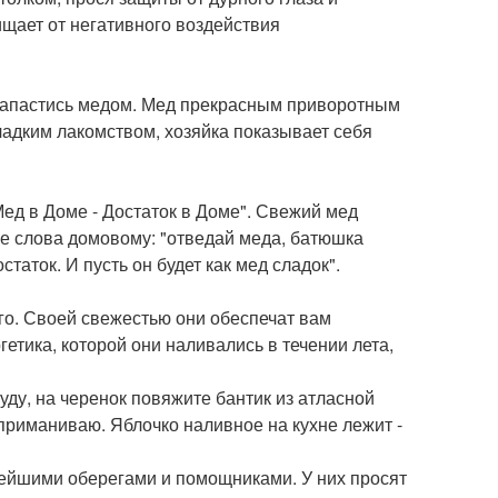
ищает от негативного воздействия
ет запастись медом. Мед прекрасным приворотным
ладким лакомством, хозяйка показывает себя
Мед в Доме - Достаток в Доме". Свежий мед
е слова домовому: "отведай меда, батюшка
таток. И пусть он будет как мед сладок".
сего. Своей свежестью они обеспечат вам
етика, которой они наливались в течении лета,
уду, на черенок повяжите бантик из атласной
м приманиваю. Яблочко наливное на кухне лежит -
нейшими оберегами и помощниками. У них просят