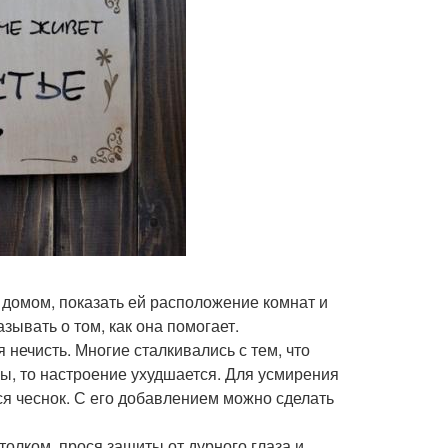
 домом, показать ей расположение комнат и
зывать о том, как она помогает.
 нечисть. Многие сталкивались с тем, что
оры, то настроение ухудшается. Для усмирения
тся чеснок. С его добавлением можно сделать
олком, прося защиты от дурного глаза и