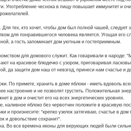
ти. Употребление чеснока в пищу повышает иммунитет и оч
рожелателей.
д. Для тех, кто хочет, чтобы дом был полной чашей, следу
твом для понравившегося человека является. Угощая его с
ной, а гость запоминает дом уютным и гостеприимным.
комством для домового служит. Как говаривали в народе: "
ают на красивое блюдечко с узором, приговаривая ласковы
ой, да защити дом наш от невзгод, принеси нам счастье и дос
локи. По примете, хранить в доме яблоки - иметь вдоволь в
ее настроение и не позволят грустить. Положительная энерг
кнет в дом и очистит его на всех энергетических уровнях.
е, наливное яблоко без червотчин положите в красивую пос
чки и произнесите: "крепко узелок затягиваю, счастье в до
ок и довольствие сохранит".
она. Во все времена иконы для верующих людей были силь