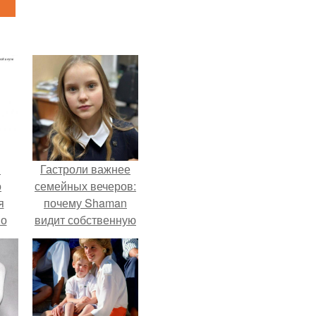
в
Гастроли важнее
о
семейных вечеров:
я
почему Shaman
но
видит собственную
го
дочь чаще на
экране, чем
вживую.