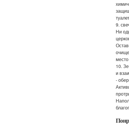
химич
защищ
туалет
9. св
Ни од
церко
Остав
очище
место
10. З
и вза
- обе
Актив
протр
Напол
благо
Понр