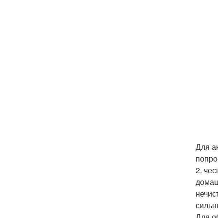
Для а
попро
2. че
домаш
нечис
сильн
Для о