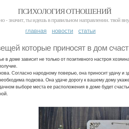
ПСИХОЛОГИЯ ОТНОШЕНИЙ
но - значит, ты идешь в правильном направлении. твой вн
главная
новости
статьи
вещей которые приносят в дом счаст
ье в доме зависит не только от позитивного настроя хозяин
получие.
дкова. Согласно народному поверью, она приносит удачу и зд
необходима подкова. Она удаче дорогу к вашему дому укаже
дачном выборе места ее расположения в доме будет счастье 
ной.