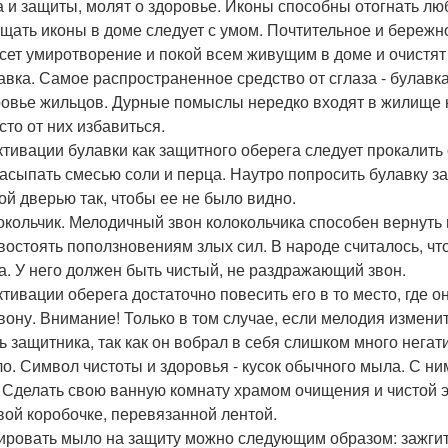
а и защиты, молят о здоровье. Иконы способны отогнать л
щать иконы в доме следует с умом. Почтительное и бережн
сет умиротворение и покой всем живущим в доме и очистят 
лавка. Самое распространенное средство от сглаза - булавка
ровье жильцов. Дурные помыслы нередко входят в жилище
сто от них избавиться.
ктивации булавки как защитного оберега следует прокалить 
засыпать смесью соли и перца. Наутро попросить булавку з
ой дверью так, чтобы ее не было видно.
локольчик. Мелодичный звон колокольчика способен вернуть 
востоять поползновениям злых сил. В народе считалось, чт
а. У него должен быть чистый, не раздражающий звон.
ктивации оберега достаточно повесить его в то место, где о
вону. Внимание! Только в том случае, если мелодия изменит
ь защитника, так как он вобрал в себя слишком много негат
ло. Символ чистоты и здоровья - кусок обычного мыла. С ни
. Сделать свою ванную комнату храмом очищения и чистой 
вой коробочке, перевязанной лентой.
ировать мыло на защиту можно следующим образом: зажгите