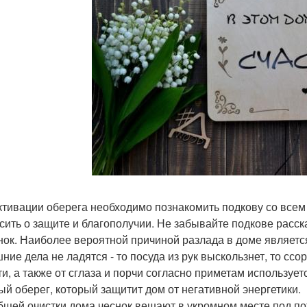
ктивации оберега необходимо познакомить подкову со всем
сить о защите и благополучии. Не забывайте подкове расска
снок. Наиболее вероятной причиной разлада в доме является
ние дела не ладятся - то посуда из рук выскользнет, то сс
ти, а также от сглаза и порчи согласно приметам используе
ый оберег, который защитит дом от негативной энергетики.
бщей очистки дома чеснок вешают в укромном месте под пот