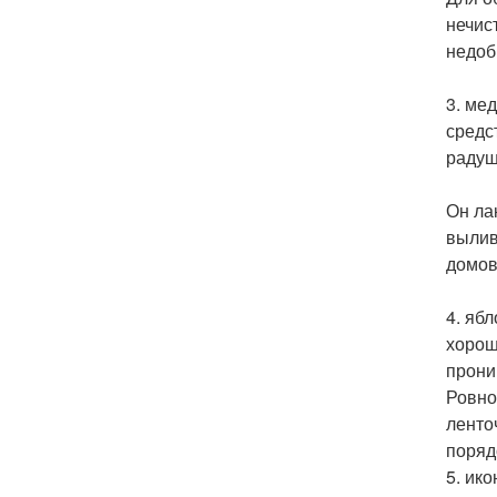
нечис
недоб
3. ме
средс
радуш
Он ла
вылив
домов
4. яб
хорош
прони
Ровно
ленто
поряд
5. ик