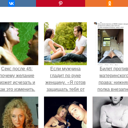
Секс после 45:
Если мужчина
Билет проти
почему желание
гладит по руке
материнског
может исчезать и
женщину. «Я готов
права: нижня
как это изменить.
защищать тебя от
полка внезап
всего мира»
нашла законно
владельца.