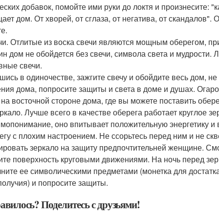
еских добавок, помойте ими руки до локтя и произнесите: "к
ает дом. От хворей, от сглаза, от негатива, от скандалов". 
е.
ечи. Отлитые из воска свечи являются мощным оберегом, п
ин дом не обойдется без свечи, символа света и мудрости.
вные свечи.
шись в одиночестве, зажгите свечу и обойдите весь дом, не
ния дома, попросите защиты и света в доме и душах. Огаро
 на восточной стороне дома, где вы можете поставить обере
еркало. Лучше всего в качестве оберега работает круглое зе
имопонимание, оно впитывает положительную энергетику и в
регу с плохим настроением. Не ссорьтесь перед ним и не ск
ировать зеркало на защиту предпочтительней женщине. См
ите поверхность круговыми движениями. На ночь перед зер
ните ее символическими предметами (монетка для достатка
получия) и попросите защиты.
авилось? Поделитесь с друзьями!