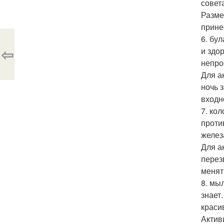
совет
Разме
прине
6. бу
⇦
и здо
непро
Для а
ночь 
входн
7. ко
проти
желез
Для а
перез
менят
8. мы
знает
краси
Актив