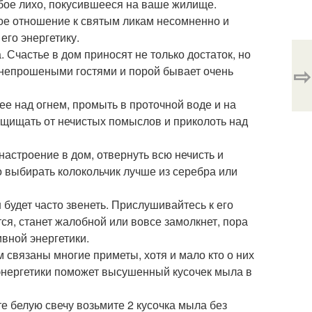
юбое лихо, покусившееся на ваше жилище.
ое отношение к святым ликам несомненно и
его энергетику.
. Счастье в дом приносят не только достаток, но
⇨
 непрошеными гостями и порой бывает очень
ее над огнем, промыть в проточной воде и на
ащищать от нечистых помыслов и приколоть над
настроение в дом, отвернуть всю нечисть и
о выбирать колокольчик лучше из серебра или
н будет часто звенеть. Прислушивайтесь к его
ся, станет жалобной или вовсе замолкнет, пора
ивной энергетики.
м связаны многие приметы, хотя и мало кто о них
энергетики поможет высушенный кусочек мыла в
 белую свечу возьмите 2 кусочка мыла без