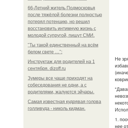
66-Летний житель Подмосковья
после тяжёлой болезни полностью
потерял потенцию, но решил
восстановить интимную жизнь с
молодой супругой, пишут СМИ.
"Ты такой единственный на всём
белом свете …":
Не зр
Инструктаж для родителей на 1
избав
сентября. dizoff.ru
(инач
Зумеры все чаще приходят на
коври
собеседования не одни, а с
"Дава
родителями, жалуются эйчары.
невозм
Самая известная кудрявая голова
некот
голливуда - николь кидман.
Испол
1. по
нее о