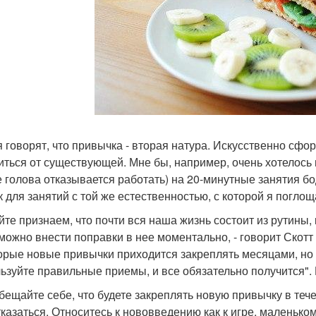
я говорят, что привычка - вторая натура. Искусственно сфо
иться от существующей. Мне бы, например, очень хотелось 
е голова отказывается работать) на 20-минутные занятия б
к для занятий с той же естественностью, с которой я погло
йте признаем, что почти вся наша жизнь состоит из рутины, 
ожно внести поправки в нее моментально, - говорит Скотт Ян
орые новые привычки приходится закреплять месяцами, но эт
ьзуйте правильные приемы, и все обязательно получится". 
обещайте себе, что будете закреплять новую привычку в течен
тказаться. Относитесь к нововведению как к игре, маленько