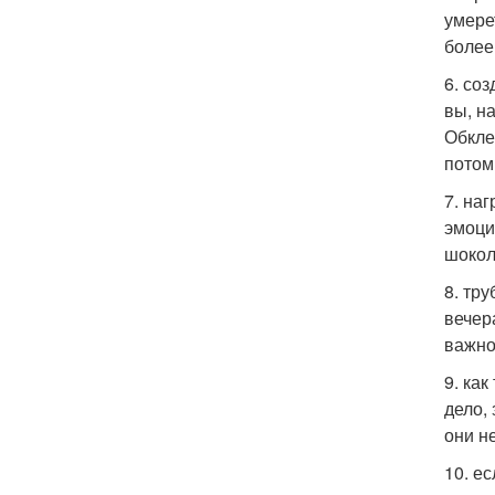
умере
более
6. со
вы, н
Обкле
потом
7. на
эмоци
шокол
8. тр
вечер
важно
9. ка
дело,
они н
10. е