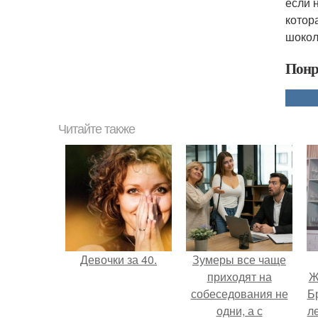
если 
котор
шокол
Понр
Читайте также
Девочки за 40.
Зумеры все чаще
приходят на
Ж
собеседования не
Б
одни, а с
л