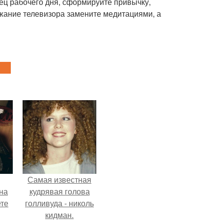
ец рабочего дня, сформируйте привычку,
жжание телевизора замените медитациями, а
Самая известная
на
кудрявая голова
ете
голливуда - николь
кидман.