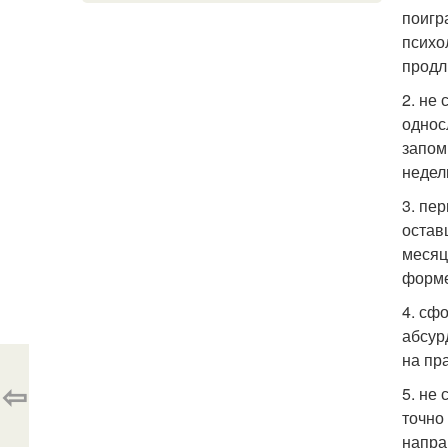
поигр
психо
продл
2. не
однос
запом
недел
3. пе
остав
месяц
форме
4. сф
абсур
на пр
⇦
5. не
точно
напра