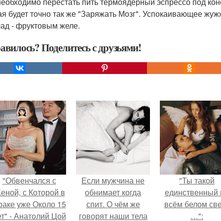
необходимо перестать пить термоядерный эспрессо под кон
ая будет точно так же "Заряжать Мозг". Успокаивающее жу
ад - фруктовым желе.
авилось? Поделитесь с друзьями!
"Обвенчался с
Если мужчина не
"Ты такой
еной, с Которой в
обнимает когда
единственный 
раке уже Около 15
спит. О чём же
всём белом св
ет" - Анатолий Цой
говорят наши тела
…":