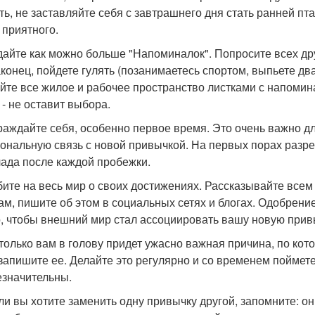
ть, не заставляйте себя с завтрашнего дня стать ранней пта
 приятного.
здайте как можно больше "Напоминалок". Попросите всех др
аконец, пойдете гулять (позанимаетесь спортом, выпьете дв
йте все жилое и рабочее пространство листками с напомин
 - не оставит выбора.
граждайте себя, особенно первое время. Это очень важно д
ональную связь с новой привычкой. На первых порах разре
ада после каждой пробежки.
убите на весь мир о своих достижениях. Рассказывайте всем 
ам, пишите об этом в социальных сетях и блогах. Одобрени
, чтобы внешний мир стал ассоциировать вашу новую привы
к только вам в голову придет ужасно важная причина, по к
 запишите ее. Делайте это регулярно и со временем поймете,
езначительны.
сли вы хотите заменить одну привычку другой, запомните: 