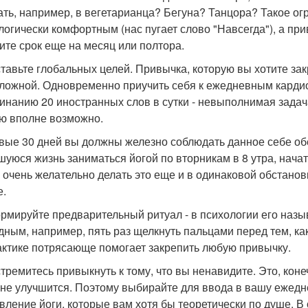
ать, например, в вегетарианца? Бегуна? Танцора? Такое ог
логически комфортным (нас пугает слово "Навсегда"), а при
ите срок еще на месяц или полтора.
 ставьте глобальных целей. Привычка, которую вы хотите за
ложной. Одновременно приучить себя к ежедневным карди
инанию 20 иностранных слов в сутки - невыполнимая задача
ю вполне возможно.
рвые 30 дней вы должны железно соблюдать данное себе об
шуюся жизнь заниматься йогой по вторникам в 8 утра, начат
 очень желательно делать это еще и в одинаковой обстановк
.
ормируйте предварительный ритуал - в психологии его наз
дным, например, пять раз щелкнуть пальцами перед тем, как
актике потрясающе помогает закрепить любую привычку.
 стремитесь привыкнуть к тому, что вы ненавидите. Это, ко
 не улучшится. Поэтому выбирайте для ввода в вашу ежедн
вление йоги, которые вам хотя бы теоретически по душе. В 