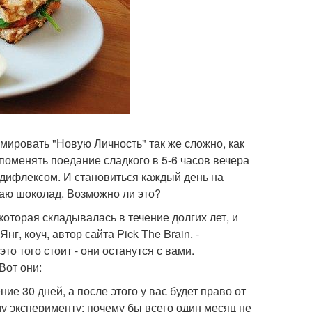
рмировать "Новую Личность" так же сложно, как
поменять поедание сладкого в 5-6 часов вечера
одифлексом. И становиться каждый день на
щаю шоколад. Возможно ли это?
которая складывалась в течение долгих лет, и
г, коуч, автор сайта Pick The Brain. -
о того стоит - они останутся с вами.
Вот они:
ие 30 дней, а после этого у вас будет право от
му эксперименту: почему бы всего один месяц не