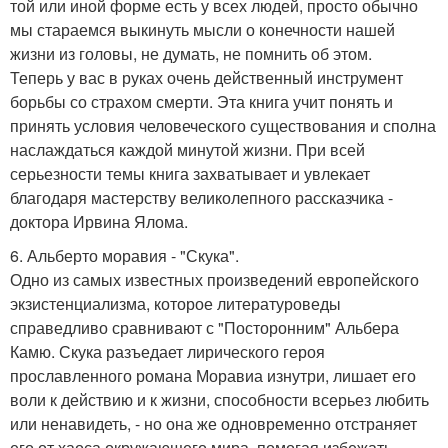
той или иной форме есть у всех людей, просто обычно
мы стараемся выкинуть мысли о конечности нашей
жизни из головы, не думать, не помнить об этом.
Теперь у вас в руках очень действенный инструмент
борьбы со страхом смерти. Эта книга учит понять и
принять условия человеческого существования и сполна
наслаждаться каждой минутой жизни. При всей
серьезности темы книга захватывает и увлекает
благодаря мастерству великолепного рассказчика -
доктора Ирвина Ялома.
6. Альберто моравия - "Скука".
Одно из самых известных произведений европейского
экзистенциализма, которое литературоведы
справедливо сравнивают с "Посторонним" Альбера
Камю. Скука разъедает лирического героя
прославленного романа Моравиа изнутри, лишает его
воли к действию и к жизни, способности всерьез любить
или ненавидеть, - но она же одновременно отстраняет
его от хаоса окружающего мира, помогая избежать