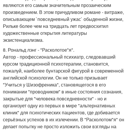
являются его самым значительным прозаическим
произведением. В этом причудливом романе - витраже,
описывающем `повседневный ужас` обыденной жизни,
Рильке более чем на тридцать лет предвосхитил
художественные открытия литературы
экзистенциализма.
8. Рональд лэнг - "Расколотое"я".
Автор - профессиональный психиатр, следовавший
курсом традиционной психотерапии, становится,
пожалуй, наиболее бунтарской фигурой в современной
английской психологии. Он не только призывает
"Учиться у Шизофреника", становящегося в его
понимании "проводником" в иные состояния сознания,
закрытые для "человека повседневности" - но и
организует одну из первых в мире "альтернативных
клиник" для психотических пациентов, где добивается
серьёзных успехов в их излечении. В "Расколотом"я" он
делает попытку не просто изложить свои взгляды на