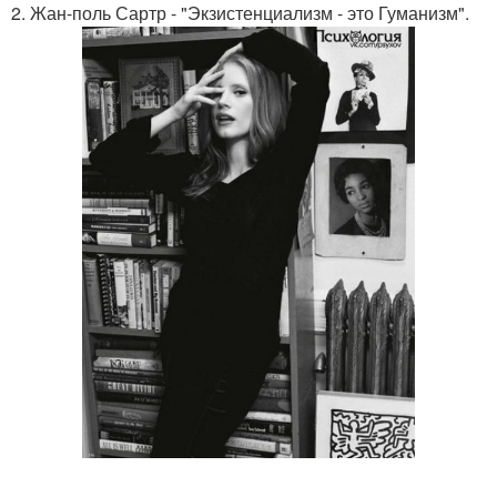
2. Жан-поль Сартр - "Экзистенциализм - это Гуманизм".