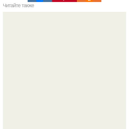
Читайте также
Как определить знак зодиака по дате рождения?
В cети обсуждают удивительно тёплую ветку о том, как
люди адаптируются к новым реалиям.