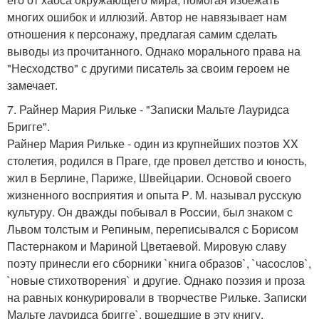
многих ошибок и иллюзий. Автор не навязывает нам
отношения к персонажу, предлагая самим сделать
выводы из прочитанного. Однако морального права на
"Несходство" с другими писатель за своим героем не
замечает.
7. Райнер Мария Рильке - "Записки Мальте Лауридса
Бригге".
Райнер Мария Рильке - один из крупнейших поэтов XX
столетия, родился в Праге, где провел детство и юность,
жил в Берлине, Париже, Швейцарии. Основой своего
жизненного восприятия и опыта Р. М. называл русскую
культуру. Он дважды побывал в России, был знаком с
Львом толстым и Репиным, переписывался с Борисом
Пастернаком и Мариной Цветаевой. Мировую славу
поэту принесли его сборники `книга образов`, `часослов`,
`новые стихотворения` и другие. Однако поэзия и проза
на равных конкурировали в творчестве Рильке. Записки
Мальте лауридса бригге`, вошедшие в эту книгу,