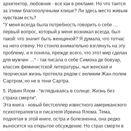
архитектор, любовник - все как в рекламе. Но что таится
за этими благополучными клише? Ли здесь место живым
чувствам есть?
"У меня всегда была потребность говорить о себе …
первый вопрос, который у меня возникал всегда, был
такой: что значит быть женщиной? Я думала, что тотчас
на него отвечу. Но стоило внимательно взглянуть на эту
проблему, и я поняла, прежде всего, что этот мир сделан
для мужчин …" - так писала о себе Симона де бовуар,
классик феминистской литературы, чья женская и
творческая жизнь протекла рядом с великим Жан-полем
Сартром, но не в тени Сартра.
5. Ирвин Ялом - "вглядываясь в солнце. Жизнь без
страха смерти".
Эта книга - новый бестселлер известного американского
психотерапевта и писателя Ирвина Ялома. Тема,
поднятая в этой книге, остра и болезненна, она редко
выносится на открытое обсуждение. Но страх смерти в