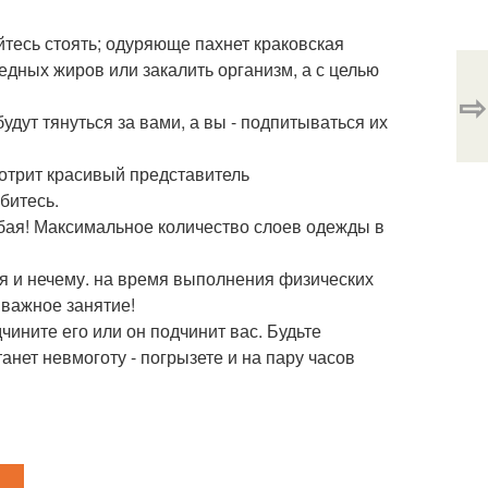
вайтесь стоять; одуряюще пахнет краковская
редных жиров или закалить организм, а с целью
⇨
удут тянуться за вами, а вы - подпитываться их
смотрит красивый представитель
битесь.
любая! Максимальное количество слоев одежды в
ся и нечему. на время выполнения физических
 важное занятие!
дчините его или он подчинит вас. Будьте
танет невмоготу - погрызете и на пару часов