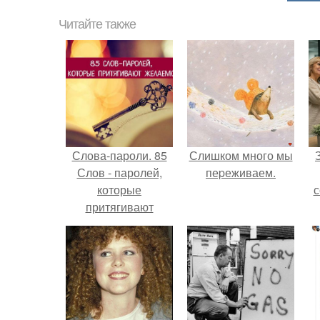
Читайте также
Слова-пароли. 85
Слишком много мы
Слов - паролей,
пеpеживаем.
которые
с
притягивают
желаемое.
ж