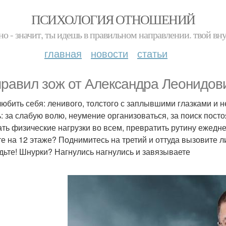
ПСИХОЛОГИЯ ОТНОШЕНИЙ
но - значит, ты идешь в правильном направлении. твой вн
главная
новости
статьи
правил зож от Александра Леонидов
 любить себя: ленивого, толстого с заплывшими глазками и
ь: за слабую волю, неумение организоваться, за поиск пост
кать физические нагрузки во всем, превратить рутину ежед
е на 12 этаже? Поднимитесь на третий и оттуда вызовите л
дьте! Шнурки? Нагнулись нагнулись и завязываете