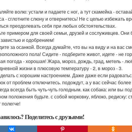
аляйте волю: устали и падаете с ног, а тут скамейка - оста
са - сглотните слюну и отвернитесь! Не с целью избежать в
ться преодолевать себя при любых обстоятельствах.
дьте примером для своей семьи, друзей и сослуживцев. Они б
 завистью и одобрением!
едите за осанкой. Всегда думайте, что вы на виду и на вас 
воположного пола! Сидите - подберите живот, идете - не гор
бая погода - хорошая! Жара, мороз, дождь, град, метель - 
дневной жизни в плюсовую температуру - 2, в мороз - 3.
е делать с хорошим настроением. Даже даже если радовать
зок от проблем отключитесь. подождут, а у вас сейчас более
егда всегда быть чуть-чуть голодным. как собака: или вы по
ном положения будьте. с собой морковку, яблоко, редиску: с
 полегче!
авилось? Поделитесь с друзьями!