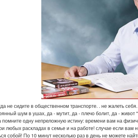
гда не сидите в общественном транспорте. . не жалеть себя.
оянный шум в ушах, да - мутит, да - плечо болит, да - живот "
а помните одну непреложную истину: времени вам на физич
ри любых раскладах в семье и на работе! случае если вам н
ься собой! По 10 минут несколько раз в день не можете найт