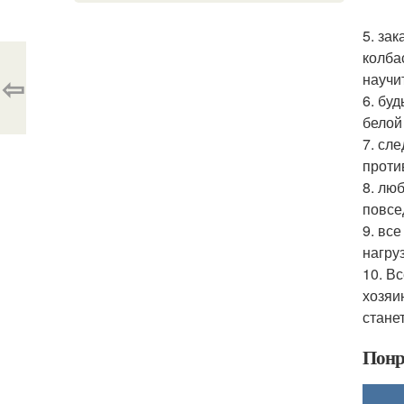
5. зак
колба
⇦
научи
6. бу
белой
7. сл
проти
8. лю
повсе
9. вс
нагру
10. Вс
хозяи
станет
Понр