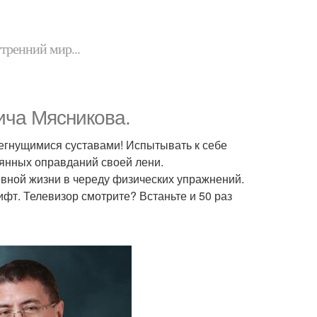
утренний мир...
ича Мясникова.
 негнущимися суставами! Испытывать к себе
оянных оправданий своей лени.
невной жизни в череду физических упражнений.
ифт. Телевизор смотрите? Встаньте и 50 раз