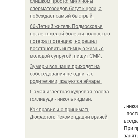
слишком просто: миллионы
сперматозоидов бегут к цели, а
побеждает самый быстрый.
66-Летний житель Подмосковья
после тяжёлой болезни полностью
потерял потенцию, но решил
восстановить интимную жизнь с
молодой супругой, пишут СМИ.
Зумеры все чаще приходят на
собеседования не одни, а с
родителями, жалуются эйчары.
Самая известная кудрявая голова
голливуда - николь кидман.
. нико
Как правильно принимать
- пост
Дюфастон: Рекомендации врачей
всегд
При п
занят