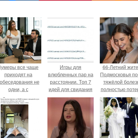
Зумеры все чаще
Игры для
66-Летний жит
приходят на
влюбленных пар на
Подмосковья по
обеседования не
расстоянии. Топ 7
тяжёлой болез
одни, а с
идей для свидания
полностью поте
родителями,
на расстоянии
потенцию, н
алуются эйчары.
решил
восстановит
интимную жизн
молодой супруг
пишут СМИ.