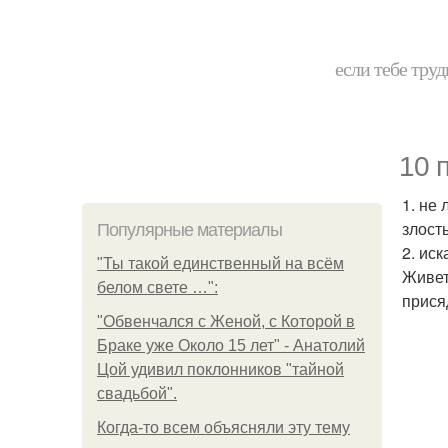
если тебе труд
10 
1. не
злост
Популярные материалы
2. ис
"Ты такой единственный на всём
Живет
белом свете …":
прися
"Обвенчался с Женой, с Которой в
Браке уже Около 15 лет" - Анатолий
Цой удивил поклонников "тайной
свадьбой".
Когда-то всем объясняли эту тему