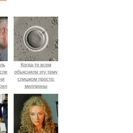
ель
Когда-то всем
сле
объясняли эту тему
ни
слишком просто:
рял
миллионы
о
сперматозоидов
бегут к цели, а
ь
побеждает самый
ь с
быстрый.
ой,