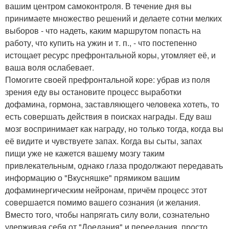
вашим центром самоконтроля. В течение дня вы
принимаете множество решений и делаете сотни мелких
выборов - что надеть, каким маршрутом попасть на
работу, что купить на ужин и т. п., - что постепенно
истощает ресурс префронтальной коры, утомляет её, и
ваша воля ослабевает.
Помогите своей префронтальной коре: убрав из поля
зрения еду вы остановите процесс выработки
дофамина, гормона, заставляющего человека хотеть, то
есть совершать действия в поисках награды. Еду ваш
мозг воспринимает как награду, но только тогда, когда вы
её видите и чувствуете запах. Когда вы сыты, запах
пищи уже не кажется вашему мозгу таким
привлекательным, однако глаза продолжают передавать
информацию о "Вкусняшке" прямиком вашим
дофаминергическим нейронам, причём процесс этот
совершается помимо вашего сознания (и желания.
Вместо того, чтобы напрягать силу воли, сознательно
удерживая себя от "Доедания" и переедания, просто