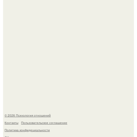
Секс после 45: почему желание может исчезать и как это
изменить.
Гастроли важнее семейных вечеров: почему Shaman
видит собственную дочь чаще на экране, чем вживую.
© 2026 Психология отношений
Контакты
Пользовательское соглашение
Политика конфидециальности