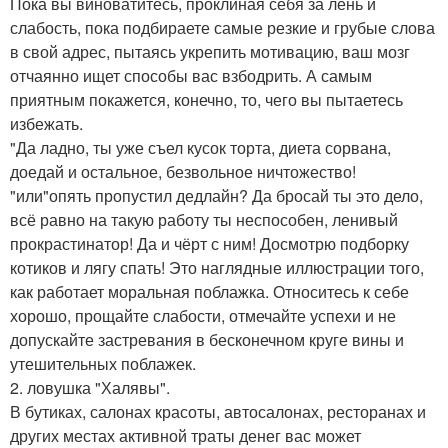
Пока вы виноватитесь, проклиная себя за лень и
слабость, пока подбираете самые резкие и грубые слова
в свой адрес, пытаясь укрепить мотивацию, ваш мозг
отчаянно ищет способы вас взбодрить. А самым
приятным покажется, конечно, то, чего вы пытаетесь
избежать.
"Да ладно, ты уже съел кусок торта, диета сорвана,
доедай и остальное, безвольное ничтожество!
"или"опять пропустил дедлайн? Да бросай ты это дело,
всё равно на такую работу ты неспособен, ленивый
прокрастинатор! Да и чёрт с ним! Досмотрю подборку
котиков и лягу спать! Это наглядные иллюстрации того,
как работает моральная поблажка. Относитесь к себе
хорошо, прощайте слабости, отмечайте успехи и не
допускайте застревания в бесконечном круге вины и
утешительных поблажек.
2. ловушка "Халявы".
В бутиках, салонах красоты, автосалонах, ресторанах и
других местах активной траты денег вас может