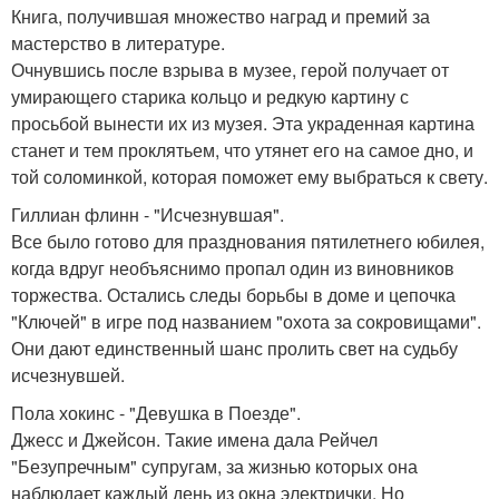
Книга, получившая множество наград и премий за
мастерство в литературе.
Очнувшись после взрыва в музее, герой получает от
умирающего старика кольцо и редкую картину с
просьбой вынести их из музея. Эта украденная картина
станет и тем проклятьем, что утянет его на самое дно, и
той соломинкой, которая поможет ему выбраться к свету.
Гиллиан флинн - "Исчезнувшая".
Все было готово для празднования пятилетнего юбилея,
когда вдруг необъяснимо пропал один из виновников
торжества. Остались следы борьбы в доме и цепочка
"Ключей" в игре под названием "охота за сокровищами".
Они дают единственный шанс пролить свет на судьбу
исчезнувшей.
Пола хокинс - "Девушка в Поезде".
Джесс и Джейсон. Такие имена дала Рейчел
"Безупречным" супругам, за жизнью которых она
наблюдает каждый день из окна электрички. Но