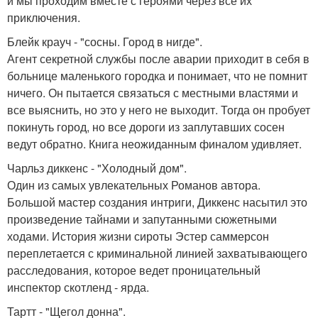
и мы проходим вместе с героями через все их
приключения.
Блейк крауч - "сосны. Город в нигде".
Агент секретной службы после аварии приходит в себя в
больнице маленького городка и понимает, что не помнит
ничего. Он пытается связаться с местными властями и
все выяснить, но это у него не выходит. Тогда он пробует
покинуть город, но все дороги из заплутавших сосен
ведут обратно. Книга неожиданным финалом удивляет.
Чарльз диккенс - "Холодный дом".
Один из самых увлекательных Романов автора.
Большой мастер создания интриги, Диккенс насытил это
произведение тайнами и запутанными сюжетными
ходами. История жизни сироты Эстер саммерсон
переплетается с криминальной линией захватывающего
расследования, которое ведет проницательный
инспектор скотленд - ярда.
Тартт - "Щегол донна".