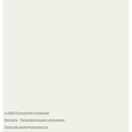
полностью потерял потенцию, но решил восстановить
интимную жизнь с молодой супругой, пишут СМИ.
Когда-то всем объясняли эту тему слишком просто:
миллионы сперматозоидов бегут к цели, а побеждает
самый быстрый.
© 2026 Психология отношений
Контакты
Пользовательское соглашение
Политика конфидециальности