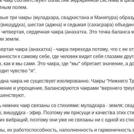
тным полем.
рвые три чакры (муладхара, свадхистана и Манипура) образ
 (вишуддха), шестая (аджна) и седьмая (сахасрара) объеди
- четвертая, сердечная чакра (анахатха. Это точка баланс
ии земли.
твертая чакра (анахатха) - чакра перехода потому, что с ее
анности к самому себе, где человек видит себя глазами друг
, как и мы сами. Это чакра, где "мы" обретает значение, а 
дит чувство "я".
 одна чакра не существует изолированно. Чакры "Нижнего Т
нение и упрощение, балансируются чакрами "верхнего треуг
шенствуют.
ь нижних чакр связаны со стихиями: муладхара - земля; свад
х, вишуддха - эфир. Поэтому им присущи и качества этих сти
их вибраций, поэтому они уже не связаны ни с одной из сти
кры, их работоспособность, наполненность и гармоничность 