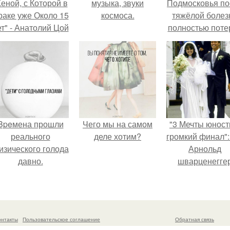
еной, с Которой в
музыка, звуки
Подмосковья по
раке уже Около 15
космоса.
тяжёлой болез
ет" - Анатолий Цой
полностью поте
удивил
потенцию, н
поклонников
решил
тайной свадьбой".
восстановит
интимную жизн
молодой супруг
пишут СМИ.
Bpeмена прошли
Чего мы на самом
"3 Мечты юност
реального
деле хотим?
громкий финал":
изического голода
Арнольд
давно.
шварценегге
женился на
племяннице
Кеннеди.
онтакты
Пользовательское соглашение
Обратная связь