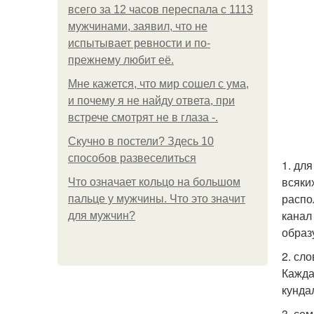
всего за 12 часов переспала с 1113
мужчинами, заявил, что не
испытывает ревности и по-
прежнему любит её.
Мне кажется, что мир сошел с ума,
и почему я не найду ответа, при
встрече смотрят не в глаза -.
Скучно в постели? Здесь 10
способов развеселиться
1. дл
всяки
Что означает кольцо на большом
распо
пальце у мужчины. Что это значит
канал
для мужчин?
образ
2. сл
Кажда
кунда
3. се