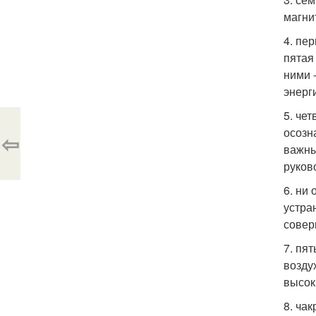
магни
4. пе
пятая
ними 
энерг
5. че
осозн
⇦
важны
руково
6. ни
устра
совер
7. пят
возду
высок
8. ча