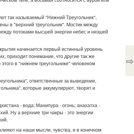
уют так называемый "Нижний Треугольник",
нены в "верхний треугольник". Мостик между
а между потоками высшей энергии небес и низшей
 открытия начинается первый истинный уровень
их, приходит понимание, что другие так же
⇨
до этого в "нижнем треугольнике" человеком
реугольника", ответственные за выведение,
ольника", которые аккумулируют, творят и
хистана - вода; Манипура - огонь; анахатха -
хий. Ну а верхние три чакры - это энергии
хий.
влияют на наши мысли, чувства, и в конечном