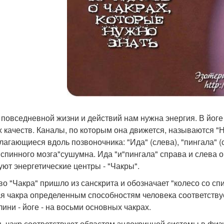
я повседневной жизни и действий нам нужна энергия. В йоге
х качеств. Каналы, по которым она движется, называются "
лагающиеся вдоль позвоночника: "Ида" (слева), "пингала" (с
 спинного мозга"сушумна. Ида "и"пингала" справа и слева о
уют энергетические центры - "Чакры".
ово "Чакра" пришло из санскрита и обозначает "колесо со 
я чакра определенным способностям человека соответствуе
лини - йоге - на восьми основных чакрах.
мь чакр соответствуют областям эндокринной системы в физи