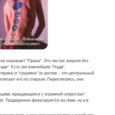
 ее называют "Прана". Это чистая энергия без
Нади". Есть три важнейшие "Нади",
права) и "сушумна" (в центре. - это центральный
плетают его по спирали. Переплетаясь, они
спицами, вращающееся с огромной скоростью".
т. Традиционно фокусируются на семи, ну а в
ческом теле, а восьмая соотносится с аурой или