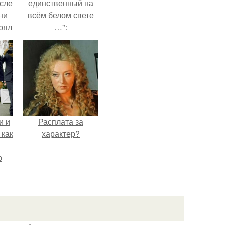
сле
единственный на
ни
всём белом свете
рял
…":
о
ь
ь с
ой,
и и
Расплата за
 как
характер?
р