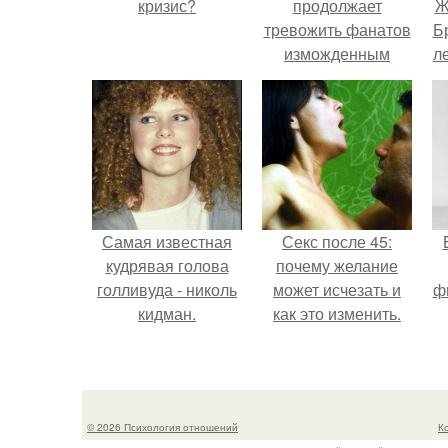
кризис?
продолжает
Ж
тревожить фанатов
Б
изможденным
л
Видом.
"
Самая известная
Секс после 45:
кудрявая голова
почему желание
голливуда - николь
может исчезать и
ф
кидман.
как это изменить.
© 2026 Психология отношений
К