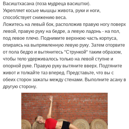
Васиштхасана (поза мудреца васиштхи).
Укрепляет косые мышцы живота, руки и ноги,
способствует снижению веса.
Ложитесь на левый бок, расположив правую ногу поверх
левой, правую руку на бедре, а левую ладонь - на пол,
под левое плечо. Поднимите верхнюю часть корпуса,
опираясь на выпрямленную левую руку. Затем оторвите
от пола бедро и вытянитесь "Стрункой" таким образом,
чтобы тело удерживалось только на левой ступне и
опорной руке. Правую руку вытяните вверх. Подтяните
живот и толкайте таз вперед. Представьте, что вы с
обеих сторон зажаты между стенами. Выполните асану в
другую сторону.