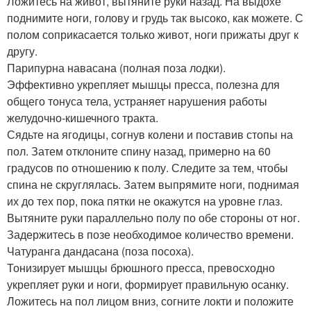
Ложитесь на живот, вытяните руки назад. На выдохе
поднимите ноги, голову и грудь так высоко, как можете. С
полом соприкасается только живот, ноги прижаты друг к
другу.
Парипурна навасана (полная поза лодки).
Эффективно укрепляет мышцы пресса, полезна для
общего тонуса тела, устраняет нарушения работы
желудочно-кишечного тракта.
Сядьте на ягодицы, согнув колени и поставив стопы на
пол. Затем отклоните спину назад, примерно на 60
градусов по отношению к полу. Следите за тем, чтобы
спина не скруглялась. Затем выпрямите ноги, поднимая
их до тех пор, пока пятки не окажутся на уровне глаз.
Вытяните руки параллельно полу по обе стороны от ног.
Задержитесь в позе необходимое количество времени.
Чатуранга дандасана (поза посоха).
Тонизирует мышцы брюшного пресса, превосходно
укрепляет руки и ноги, формирует правильную осанку.
Ложитесь на пол лицом вниз, согните локти и положите