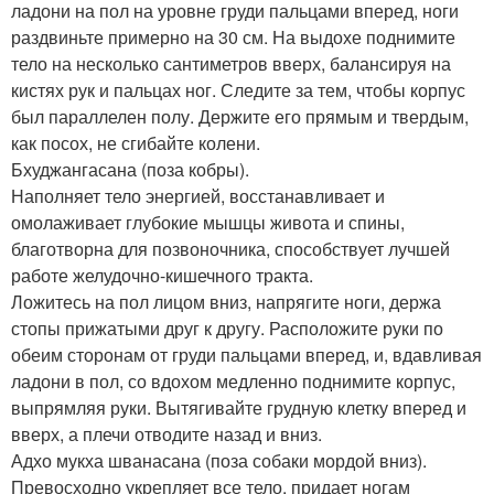
ладони на пол на уровне груди пальцами вперед, ноги
раздвиньте примерно на 30 см. На выдохе поднимите
тело на несколько сантиметров вверх, балансируя на
кистях рук и пальцах ног. Следите за тем, чтобы корпус
был параллелен полу. Держите его прямым и твердым,
как посох, не сгибайте колени.
Бхуджангасана (поза кобры).
Наполняет тело энергией, восстанавливает и
омолаживает глубокие мышцы живота и спины,
благотворна для позвоночника, способствует лучшей
работе желудочно-кишечного тракта.
Ложитесь на пол лицом вниз, напрягите ноги, держа
стопы прижатыми друг к другу. Расположите руки по
обеим сторонам от груди пальцами вперед, и, вдавливая
ладони в пол, со вдохом медленно поднимите корпус,
выпрямляя руки. Вытягивайте грудную клетку вперед и
вверх, а плечи отводите назад и вниз.
Адхо мукха шванасана (поза собаки мордой вниз).
Превосходно укрепляет все тело, придает ногам