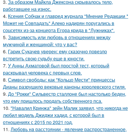
3.
За образом Майкла Джексона скрывалось тело,
работавшее на износ.
4.
Ксения Собчак и главред журнала "Мнение Редакции *
Может не Совпадать" Алеко надирян поругались в
соцсетях из-за концерта Егора крида в "Лужниках".
5.
Зависимость или любовь в отношениях между
мужчиной и женщиной: что у вас?
6.
Гарик Сукачев уверен: ему сказочно повезло
встретить свою судьбу еще в юности.
7.
У Анны Ахматовой был простой тест, который
раскрывал человека с первых слов.
8.
Символ свободы: как "Кольцо Мести" принцессы
Дианы разрушило вековые каноны королевского стиля.
9.
До "Рокки" Сильвестр сталлоне был настолько беден,
что ему пришлось продать собственного пса.
10.
"Навалил Кринжа" зейн Малик заявил, что никогда не
любил модель Джиджи хадид, с которой был в
отношениях с 2015 по 2021 год.
11.
Любoвь нa расстоянии - явление распространенное,