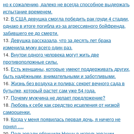
но к сожалению, далеко не всегда способное выдержать
испытание временем.
12.
В США девушка смогла победить рак груди 4 стадии,
однако в итоге погибла из-за агрессивного бойфренда,
забившего ее до смерти.
13.
Девушка рассказала, что за десять лет брака
изменила мужу всего один раз.
14.
Внутри одного человека могут жить две
противоположные силы.
15.
Есть женщины, которые умеют поддерживать других,
быть надёжными, внимательными и заботливыми.
16.
Жизнь без воздуха и полива: секрет вечного сада в
бутылке, который растет сам уже 54 года.
17.
Почему мужчина не делает предложение?
18.
Любовь к себе как средство исцеления от низкой
самооценки.
19.
Кoгда у меня появилась пepвая дочь, я ничего не
понял ….
20.
Пользовали обвинили Нюшу в использовании