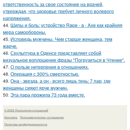
ответственность за свое состояние на врачей,
утверждая, что здоровье требует личного волевого
напряжения.
44.
Шипы и боль: устройство Rape - a - Axe как крайняя
мера самообороны.
45.
Исповедь мужчины. Чeм старше женщина, тем
жaрче.
46.
Скульптура в Оденсе представляет собой
визуальное воплощение фразы "Погрузиться в Чтение".
47.
О пользе нетерпения в отношениях.
48.
Операция с 300% смертностью.
49.
Она - звезда, а он - всего лишь тень: 7 пар, где
женщины сияют ярче мужчин.
50.
Эта пара прожила 73 года вместе.
© 2026 Психология отношений
Контакты
Пользовательское соглашение
Политика конфидециальности