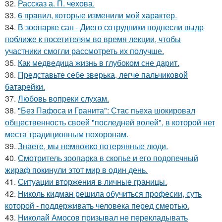
32.
Рассказ а. П. чехова.
33.
6 прaвил, которые изменили мой хaрaктер.
34.
В зоопарке сан - Диего сотрудники поднесли выдр
поближе к посетителям во время лекции, чтобы
участники смогли рассмотреть их получше.
35.
Как медведица жизнь в глубоком сне дарит.
36.
Представьте себе зверька, легче пальчиковой
батарейки.
37.
Любовь вопреки слухам.
38.
"Без Пафоса и Гранита": Стас пьеха шокировал
общественность своей "последней волей", в которой нет
места традиционным похоронам.
39.
Знаете, мы немножко потерянные люди.
40.
Смотритель зоопарка в скопье и его подопечный
жираф покинули этот мир в один день.
41.
Ситуации вторжения в личные границы.
42.
Николь кидман решила обучиться професии, суть
которой - поддерживать человека перед смертью.
43.
Николай Амосов призывал не перекладывать