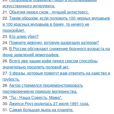
искусственного интеллекта.
21.
Объятия перед сном - лучший антистресс.
22.
Таким образом, если положить 100 черных муравьев
и 100 красных муравьев в банку, то ничего не
произойдет.
23.
Кто алию убил?
24.
Помните девочку, которую разрезало катером?
25.
В России обсуждают снижение брачного возраста на
фоне заявлений демографов.
26.
Всего две чашки кофе перед сексом способны
значительно продлить половой акт.
27.
3 фразы, которые помогут вам ответить на хамство и
грубость.
28.
Автор стремился продемонстрировать
противоречивую природу материнства.
29.
"Ты - Наша Совесть, Мама".
30.
Джипси Роуз родилась 27 июля 1991 года.
31.
Самая большая дыра на планете.