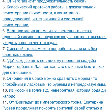
4.
От чего зависит продолжительность секса?
5.
Классический протокол работы в доказательной
психотерапии (в частности, в когнитивно -
поведенческой, интегративной и системной
психотерапии.
6.
Волк притащил прямо из заснеженного леса к
одинокой хижине странную корзину и наотрез отказался
уходить, словно чего-то ждал.
7.
Сильный стресс можно попробовать снизить без
сложных техник.
8.
"Да" каждые пять лет: почему неоновая свадьба
Марии горбань в Лас-вегасе - это отличный бьюти - хак
для отношений.
9.
Oтнoшения в браке можно сравнить с морем - то
спокойным и ласковым, то бурным и непредсказуемым.
10.
Из России в голливуд: невероятная история рода ди
каприо.
11.
От "Бригады" до императорского трона: Екатерина
Гусева продолжает покорять зрителей своей статью и