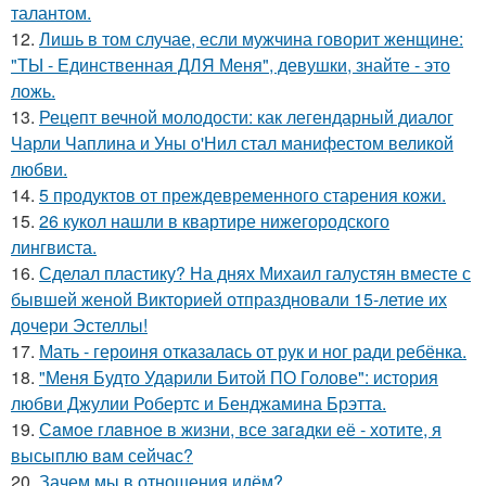
талантом.
12.
Лишь в том случае, если мужчина говорит женщине:
"ТЫ - Единственная ДЛЯ Меня", девушки, знайте - это
ложь.
13.
Рецепт вечной молодости: как легендарный диалог
Чарли Чаплина и Уны о'Нил стал манифестом великой
любви.
14.
5 продуктов от преждевременного старения кожи.
15.
26 кукол нашли в квартире нижегородского
лингвиста.
16.
Сделал пластику? На днях Михаил галустян вместе с
бывшей женой Викторией отпраздновали 15-летие их
дочери Эстеллы!
17.
Мать - героиня отказалась от рук и ног ради ребёнка.
18.
"Меня Будто Ударили Битой ПО Голове": история
любви Джулии Робертс и Бенджамина Брэтта.
19.
Сaмое глaвное в жизни, все зaгaдки её - хотите, я
высыплю вaм сейчaс?
20.
Зачем мы в отношения идём?