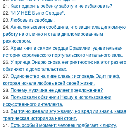
21.
Как подapить ребенку заботу и не избаловать?
22.
"И У НЕЁ Было Сердце".
23.
Любовь из свободы.
24.
Анна хилькевич сообщила, что защитила дипломную
работу на отлично и стала дипломированным
режиссером.
25.
Храм книг в самом сердце Бразилии: удивительная
история королевского португальского читального зала.
26.
У принца Эндрю снова неприятности: на этот раз его
обвиняют в домогательствах.
27.
Одиночество на пике славы: исповедь Эдит пиаф,
которая искала любовь всей своей жизни.
28.
Почему мужчина не делает предложение?
29.
Пользовали обвинили Нюшу в использовании
искусственного интеллекта.
30.
Вы точно жевали эту жвачку, но вряд ли знали, какая
трагическая история за ней стоит.
31.
Есть особый момент: человек подбегает к лифту,