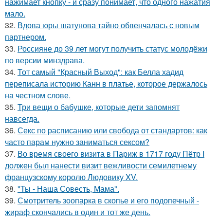
нажимает кнопку - и сразу понимает, что одного нажатия
мало.
32.
Вдова юры шатунова тайно обвенчалась с новым
партнером.
33.
Россияне до 39 лет могут получить статус молодёжи
по версии минздрава.
34.
Тот самый "Красный Выход": как Белла хадид
переписала историю Канн в платье, которое держалось
на честном слове.
35.
Три вещи о бабушке, которые дети запомнят
навсегда.
36.
Секс по расписанию или свобода от стандартов: как
часто парам нужно заниматься сексом?
37.
Во время своего визита в Париж в 1717 году Пётр I
должен был нанести визит вежливости семилетнему
французскому королю Людовику XV.
38.
"Ты - Наша Совесть, Мама".
39.
Смотритель зоопарка в скопье и его подопечный -
жираф скончались в один и тот же день.