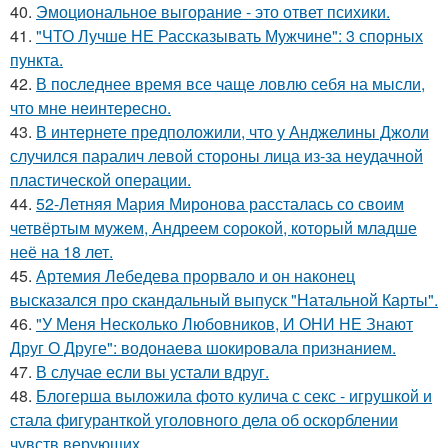
40.
Эмоциональное выгорание - это ответ психики.
41.
"ЧТО Лучше НЕ Рассказывать Мужчине": 3 спорных
пункта.
42.
В последнее время все чаще ловлю себя на мысли,
что мне неинтересно.
43.
В интернете предположили, что у Анджелины Джоли
случился паралич левой стороны лица из-за неудачной
пластической операции.
44.
52-Летняя Мария Миронова рассталась со своим
четвёртым мужем, Андреем сорокой, который младше
неё на 18 лет.
45.
Артемия Лебедева прорвало и он наконец
высказался про скандальный выпуск "Натальной Карты".
46.
"У Меня Несколько Любовников, И ОНИ НЕ Знают
Друг О Друге": водонаева шокировала признанием.
47.
В случае если вы устали вдруг.
48.
Блогерша выложила фото кулича с секс - игрушкой и
стала фигуранткой уголовного дела об оскорблении
чувств верующих.