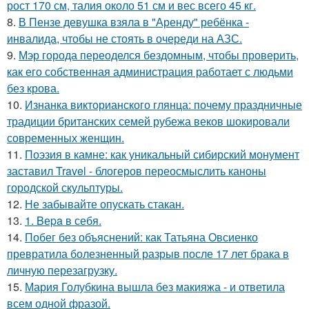
рост 170 см, талия около 51 см и вес всего 45 кг.
8.
В Пензе девушка взяла в "Аренду" ребёнка -
инвалида, чтобы не стоять в очереди на АЗС.
9.
Мэр города переоделся бездомным, чтобы проверить,
как его собственная администрация работает с людьми
без крова.
10.
Изнанка викторианского глянца: почему праздничные
традиции британских семей рубежа веков шокировали
современных женщин.
11.
Поэзия в камне: как уникальный сибирский монумент
заставил Travel - блогеров переосмыслить каноны
городской скульптуры.
12.
Не забывайте опускать стакан.
13.
1. Bеpa в себя.
14.
Побег без объяснений: как Татьяна Овсиенко
превратила болезненный разрыв после 17 лет брака в
личную перезагрузку.
15.
Мария Голубкина вышла без макияжа - и ответила
всем одной фразой.