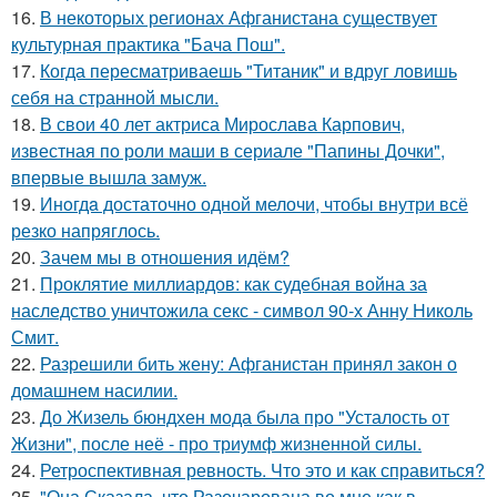
16.
В некоторых регионах Афганистана существует
культурная практика "Бача Пош".
17.
Когда пересматриваешь "Титаник" и вдруг ловишь
себя на странной мысли.
18.
В свои 40 лет актриса Мирослава Карпович,
известная по роли маши в сериале "Папины Дочки",
впервые вышла замуж.
19.
Инoгдa достаточно одной мелочи, чтобы внутри всё
резко напряглось.
20.
Зачем мы в отношения идём?
21.
Проклятие миллиардов: как судебная война за
наследство уничтожила секс - символ 90-х Анну Николь
Смит.
22.
Разрешили бить жену: Афганистан принял закон о
домашнем насилии.
23.
До Жизель бюндхен мода была про "Усталость от
Жизни", после неё - про триумф жизненной силы.
24.
Ретроспективная ревность. Что это и как справиться?
25.
"Она Сказала, что Разочарована во мне как в