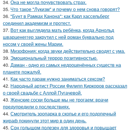
34.
Она не могла почувствовать страх.
35.
Что такое "Лукизм" и почему о нем снова говорят?
36.
"Бунт в Рамках Канона": как Карл хассельберг
соединил академизм и протест.
37.
Вот как выглядела мать ребёнка, когда Арнольд
шварценеггер закрутил с ней роман буквально под
носом у своей жены Марии.
38.
Мизофония: когда звуки действительно сводят с ума.
39.
Эмоциональный террор позитивностью.
40.
Даман - одно из самых недооценённых существ на
планете пожалуй.
41.
Как часто парам нужно заниматься сексом?
42.
Народный артист России Филипп Киркоров рассказал
о своей свадьбе с Аллой Пугачевой.
43.
Женские соски больше мы не трогаем: врачи
предупредили о последствиях.
44.
Смотритель зоопарка в скопье и его подопечный
жираф покинули этот мир в один день.
45.
Сон голышом полезен для здоровья и повышает