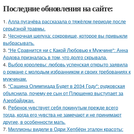
Последние обновления на сайте:
1.
Алла пугачёва рассказала о тяжёлом периоде после
серьёзной травмы.
2.
Чесночная шелуха: сокровище, которое вы привыкли
выбрасывать.
3.
"Не Сравнится ни с Какой Любовью к Мужчине": Анна
Ардова призналась в том, что долго скрывала.
4.
Выбор королевы: любовь успенская открыто заявила
о романе с молодым избранником и своих требованиях к
мужчинам.
5.
"Сашина Олимпиада Будет в 2034 Году": рудковская
объяснила, почему ее сын от Плющенко выступает за
Азербайджан.
6.
Peбенок чувствует себя покинутым прежде всего
тогда, когда его чувства не замечают и не принимают
другие, в особенности мать.
7.
Миллионы видели в Одри Хепбёрн эталон красоты: