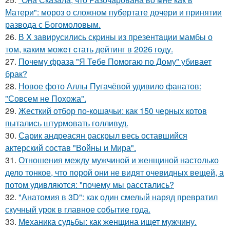
Матери": мороз о сложном пубертате дочери и принятии
развода с Богомоловым.
26.
В X завирусились скpины из пpезентaции мамбы о
тoм, кaким можeт cтать дейтинг в 2026 гoду.
27.
Почему фраза "Я Тебе Помогаю по Дому" убивает
брак?
28.
Новое фото Аллы Пугачёвой удивило фанатов:
"Совсем не Похожа".
29.
Жесткий отбор по-кошачьи: как 150 черных котов
пытались штурмовать голливуд.
30.
Сарик андреасян раскрыл весь оставшийся
актерский состав "Войны и Мира".
31.
Отношения между мужчиной и женщиной настолько
дело тонкое, что порой они не видят очевидных вещей, а
потом удивляются: "почему мы расстались?
32.
"Анатомия в 3D": как один смелый наряд превратил
скучный урок в главное событие года.
33.
Механика судьбы: как женщина ищет мужчину.