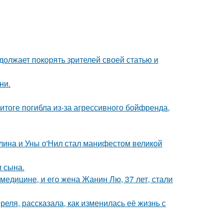
должает покорять зрителей своей статью и
ни.
итоге погибла из-за агрессивного бойфренда,
лина и Уны о'Нил стал манифестом великой
 сына.
медицине, и его жена Жанин Лю, 37 лет, стали
еля, рассказала, как изменилась её жизнь с