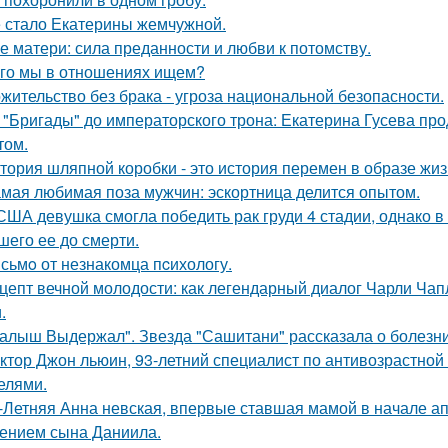
 стало Екатерины жемчужной.
е матери: сила преданности и любви к потомству.
го мы в отношениях ищем?
жительство без брака - угроза национальной безопасности.
 "Бригады" до императорского трона: Екатерина Гусева про
том.
тория шляпной коробки - это история перемен в образе жиз
мая любимая поза мужчин: эскортница делится опытом.
США девушка смогла победить рак груди 4 стадии, однако в 
шего ее до смерти.
сьмo от незнакомца пcихологу.
цепт вечной молодости: как легендарный диалог Чарли Чап
.
алыш Выдержал". Звезда "Сашитани" рассказала о болезни
ктор Джон льюин, 93-летний специалист по антивозрастной 
елями.
-Летняя Анна невская, впервые ставшая мамой в начале апр
ением сына Даниила.