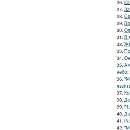
26.
Ка
27.
За
28.
Се
29.
Во
30.
Оп
31.
В 
32.
Же
33.
По
34.
Он
35.
Ам
небо,
36.
"М
язвит
37.
Ко
38.
Де
39.
"Т
40.
Да
41.
Ра
42.
"М