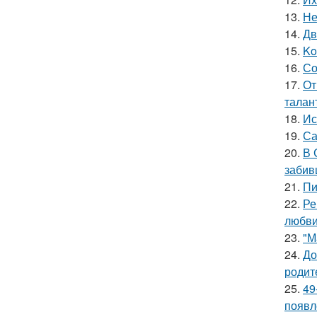
13.
Не
14.
Дв
15.
Ko
16.
Со
17.
От
талан
18.
Ис
19.
Са
20.
В 
забив
21.
Пи
22.
Ре
любви
23.
"М
24.
До
родит
25.
49
появл