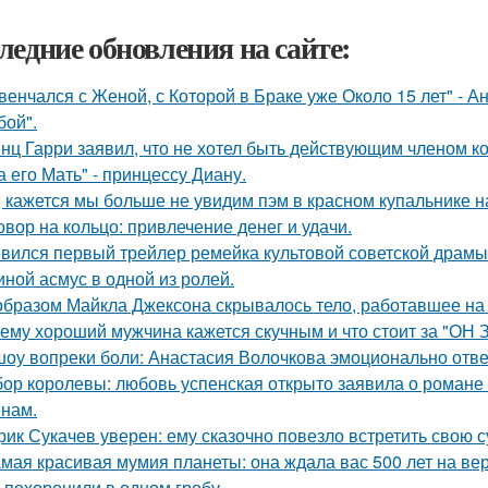
ледние обновления на сайте:
венчался с Женой, с Которой в Браке уже Около 15 лет" - 
бой".
нц Гарри заявил, что не хотел быть действующим членом ко
а его Мать" - принцессу Диану.
, кажется мы больше не увидим пэм в красном купальнике н
овор на кольцо: привлечение денег и удачи.
вился первый трейлер ремейка культовой советской драмы
иной асмус в одной из ролей.
образом Майкла Джексона скрывалось тело, работавшее на 
ему хороший мужчина кажется скучным и что стоит за "ОН 
шоу вопреки боли: Анастасия Волочкова эмоционально отве
ор королевы: любовь успенская открыто заявила о романе
нам.
рик Сукачев уверен: ему сказочно повезло встретить свою с
мая красивая мумия планеты: она ждала вас 500 лет на ве
 похоронили в одном гробу.