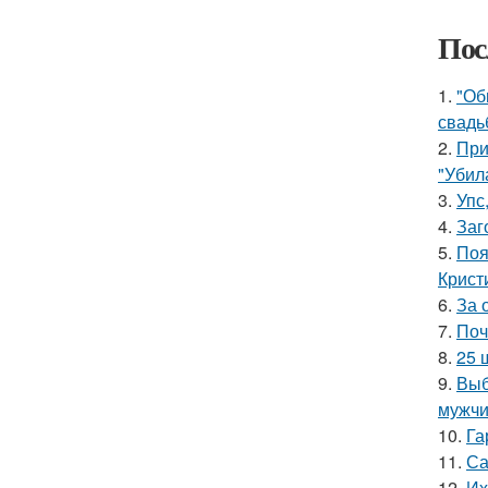
Пос
1.
"Об
свадь
2.
При
"Убил
3.
Упс
4.
Заг
5.
Поя
Крист
6.
За 
7.
Поч
8.
25 
9.
Выб
мужчи
10.
Га
11.
Са
12.
Их