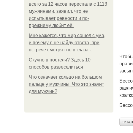
всего за 12 часов переспала с 1113
мужчинами, заявил, что не
испытывает ревности и по-
прежнему любит её.
Мне кажется, что мир сошел с ума,
и почему я не найду ответа, при
встрече смотрят не в глаза -.
Чтобы
Скучно в постели? Здесь 10
прави
способов развеселиться
засып
Что означает кольцо на большом
Бессо
пальце у мужчины. Что это значит
разли
для мужчин?
кратк
Бессо
читат