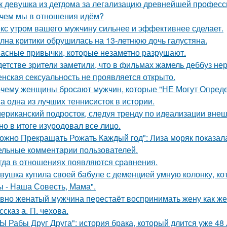
к девушка из детдома за легализацию древнейшей професс
чем мы в отношения идём?
кс утром вашего мужчину сильнее и эффективнее сделает.
лна критики обрушилась на 13-летнюю дочь галустяна.
асные привычки, которые незаметно разрушают.
детстве зрители заметили, что в фильмах жамель деббуз нер
нская сексуальность не проявляется открыто.
чему женщины бросают мужчин, которые "НЕ Могут Опреде
а одна из лучших теннисисток в истории.
ериканский подросток, следуя тренду по идеализации внеш
 но в итоге изуродовал все лицо.
ожно Прекращать Рожать Каждый год": Лиза моряк показала 
ельные комментарии пользователей.
гда в отношениях появляются сравнения.
вушка купила своей бабуле с деменцией умную колонку, ко
ы - Наша Совесть, Мама".
вно женатый мужчина перестаёт воспринимать жену как ж
ссказ а. П. чехова.
Ы Рабы Друг Друга": история брака, который длится уже 48 