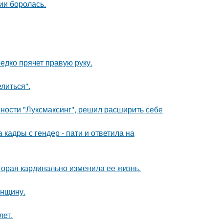
ии боролась.
едко прячет правую руку.
литься".
ности "Луксмаксинг", решил расширить себе
кадры с гендер - пати и ответила на
торая кардинально изменила ее жизнь.
енщину.
лет.