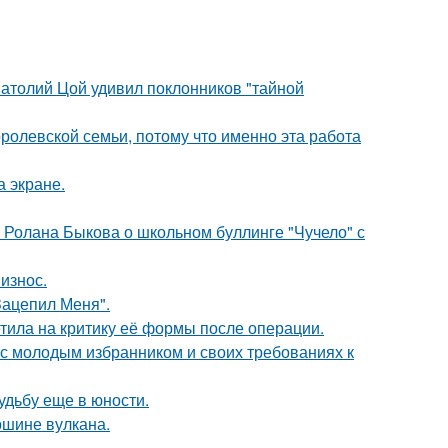
Анатолий Цой удивил поклонников "тайной
ролевской семьи, потому что именно эта работа
а экране.
 Ролана Быкова о школьном буллинге "Чучело" с
износ.
Зацепил Меня".
тила на критику её формы после операции.
 с молодым избранником и своих требованиях к
удьбу еще в юности.
ршине вулкана.