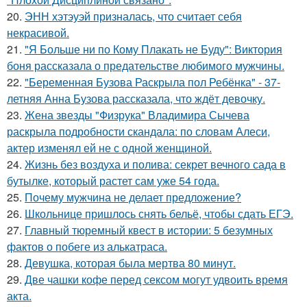
20.
ЭНН хэтэуэй призналась, что считает себя
некрасивой.
21.
"Я Больше ни по Кому Плакать не Буду": Виктория
боня рассказала о предательстве любимого мужчины.
22.
"Беременная Бузова Раскрыла пол Ребёнка" - 37-
летняя Анна Бузова рассказала, что ждёт девочку.
23.
Жена звезды "Физрука" Владимира Сычева
раскрыла подробности скандала: по словам Алеси,
актер изменял ей не с одной женщиной.
24.
Жизнь без воздуха и полива: секрет вечного сада в
бутылке, который растет сам уже 54 года.
25.
Почему мужчина не делает предложение?
26.
Школьнице пришлось снять бельё, чтобы сдать ЕГЭ.
27.
Главный тюремный квест в истории: 5 безумных
фактов о побеге из алькатраса.
28.
Девушка, которая была мертва 80 минут.
29.
Две чашки кофе перед сексом могут удвоить время
акта.