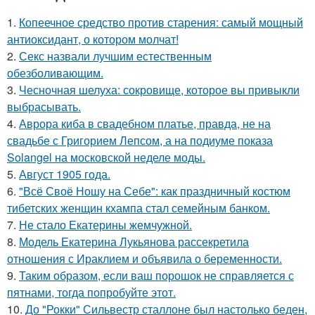
1.
Копеечное средство против старения: самый мощный
антиоксидант, о котором молчат!
2.
Секс назвали лучшим естественным
обезболивающим.
3.
Чесночная шелуха: сокровище, которое вы привыкли
выбрасывать.
4.
Аврора киба в свадебном платье, правда, не на
свадьбе с Григорием Лепсом, а на подиуме показа
Solangel на московской неделе моды.
5.
Август 1905 года.
6.
"Всё Своё Ношу на Себе": как праздничный костюм
тибетских женщин кхампа стал семейным банком.
7.
Не стало Екатерины жемчужной.
8.
Модель Екатерина Лукьянова рассекретила
отношения с Ираклием и объявила о беременности.
9.
Таким образом, если ваш порошок не справляется с
пятнами, тогда попробуйте этот.
10.
До "Рокки" Сильвестр сталлоне был настолько беден,