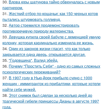
30.
Вдова юры шатунова тайно обвенчалась с новым
партнером.
31.
Жесткий отбор по-кошачьи: как 150 черных котов
пытались штурмовать голливуд.
32.
Автор стремился продемонстрировать
противоречивую природу материнства.
33.
Девушка купила своей бабуле с деменцией умную
колонку, которая кардинально изменила ее жизнь.
34.
Один из законов жизни гласит, что как только
закрывается одна дверь, открывается другая.
35.
"Годовщина", Валид эбейд.
36.
Почему "Простить Себя" - одно из самых сложных
психологических переживаний?
37.
В 1907 году в Нью-йорк прибыло судно с 1000
женщин - иммигранток из прибалтики, которые хотели
найти себе мужей.
38.
Этот снимок был сделан за несколько дней до
трагической гибели принцессы Дианы в августе 1997
года.