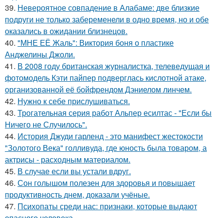
39.
Невероятное совпадение в Алабаме: две близкие
подруги не только забеременели в одно время, но и обе
оказались в ожидании близнецов.
40.
"МНЕ ЕЁ Жаль": Виктория боня о пластике
Анджелины Джоли.
41.
В 2008 году британская журналистка, телеведущая и
фотомодель Кэти пайпер подверглась кислотной атаке,
организованной её бойфрендом Дэниелом линчем.
42.
Нужно к себе прислушиваться.
43.
Трогательная серия работ Альпер есилтас - "Если бы
Ничего не Случилось".
44.
История Джуди гарленд - это манифест жестокости
"Золотого Века" голливуда, где юность была товаром, а
актрисы - расходным материалом.
45.
В случае если вы устали вдруг.
46.
Сон голышом полезен для здоровья и повышает
продуктивность днем, доказали учёные.
47.
Психопаты среди нас: признаки, которые выдают
опасного человека.