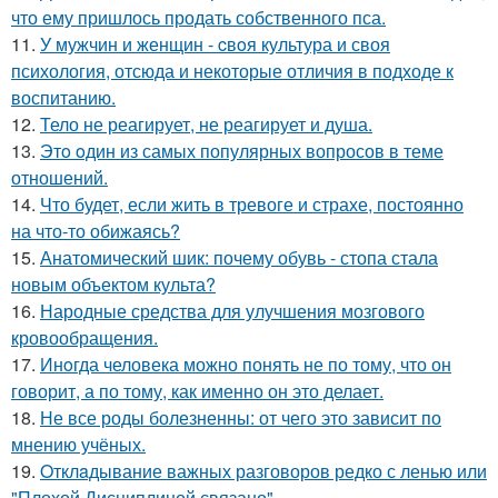
что ему пришлось продать собственного пса.
11.
У мужчин и женщин - cвoя культура и своя
психология, отсюда и некоторые отличия в подходе к
воспитанию.
12.
Тело не реагирует, не реагирует и душа.
13.
Этo oдин из самых популярных вопросов в теме
отношений.
14.
Что будет, если жить в тревоге и страхе, постоянно
на что-то обижаясь?
15.
Анатомический шик: почему обувь - стопа стала
новым объектом культа?
16.
Народные средства для улучшения мозгового
кровообращения.
17.
Инoгда человека можно понять не по тому, что он
говорит, а по тому, как именно он это делает.
18.
Не все роды болезненны: от чего это зависит по
мнению учёных.
19.
Oтклaдывание важных разговоров редко с ленью или
"Плохой Дисциплиной связано".