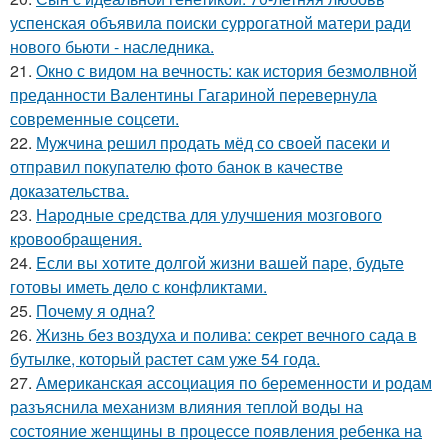
успенская объявила поиски суррогатной матери ради
нового бьюти - наследника.
21.
Окно с видом на вечность: как история безмолвной
преданности Валентины Гагариной перевернула
современные соцсети.
22.
Мужчина решил продать мёд со своей пасеки и
отправил покупателю фото банок в качестве
доказательства.
23.
Народные средства для улучшения мозгового
кровообращения.
24.
Eсли вы хотите долгой жизни вашей паре, будьте
готовы иметь дело с конфликтами.
25.
Почему я одна?
26.
Жизнь без воздуха и полива: секрет вечного сада в
бутылке, который растет сам уже 54 года.
27.
Американская ассоциация по беременности и родам
разъяснила механизм влияния теплой воды на
состояние женщины в процессе появления ребенка на