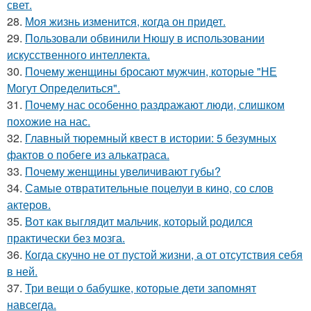
свет.
28.
Моя жизнь изменится, когда он придет.
29.
Пользовали обвинили Нюшу в использовании
искусственного интеллекта.
30.
Почему женщины бросают мужчин, которые "НЕ
Могут Определиться".
31.
Почему нас особенно раздражают люди, слишком
похожие на нас.
32.
Главный тюремный квест в истории: 5 безумных
фактов о побеге из алькатраса.
33.
Почему женщины увеличивают губы?
34.
Самые отвратительные поцелуи в кино, со слов
актеров.
35.
Вот как выглядит мальчик, который родился
практически без мозга.
36.
Когда скучно не от пустой жизни, а от отсутствия себя
в ней.
37.
Три вещи о бабушке, которые дети запомнят
навсегда.