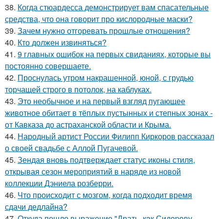
38.
Когда стюардесса демонстрирует вам спасательные
средства, что она говорит про кислородные маски?
39.
Зачем нужно отгоревать прошлые отношения?
40.
Кто должен извиняться?
41.
9 главных ошибок на первых свиданиях, которые вы
постоянно совершаете.
42.
Проснулась утром накрашенной, юной, с грудью
торчащей строго в потолок, на каблуках.
43.
Это необычное и на первый взгляд пугающее
животное обитает в тёплых пустынных и степных зонах -
от Кавказа до астраханской области и Крыма.
44.
Народный артист России Филипп Киркоров рассказал
о своей свадьбе с Аллой Пугачевой.
45.
Зендая вновь подтверждает статус иконы стиля,
открывая сезон мероприятий в наряде из новой
коллекции Дэниела розберри.
46.
Что происходит с мозгом, когда подходит время
сдачи дедлайна?
47.
Откуда пошло выражение "Драть, кaк Сидopoву