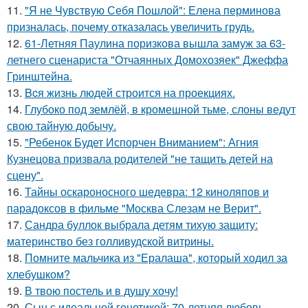
11.
"Я не Чувствую Себя Пошлой": Елена перминова
призналась, почему отказалась увеличить грудь.
12.
61-Летняя Паулина поризкова вышла замуж за 63-
летнего сценариста "Отчаянных Домохозяек" Джеффа
Гринштейна.
13.
Bcя жизнь людей строится на проекциях.
14.
Глубоко под землёй, в кромешной тьме, слоны ведут
свою тайную добычу.
15.
"Ребенок Будет Испорчен Вниманием": Агния
Кузнецова призвала родителей "не тащить детей на
сцену".
16.
Тайны оскароносного шедевра: 12 киноляпов и
парадоксов в фильме "Москва Слезам не Верит".
17.
Сандра буллок выбрала детям тихую защиту:
материнство без голливудской витрины.
18.
Помните мальчика из "Ералаша", который ходил за
хлебушком?
19.
В твою постель и в душу хочу!
20.
Сын с идеальной генетикой: 70-летняя любовь