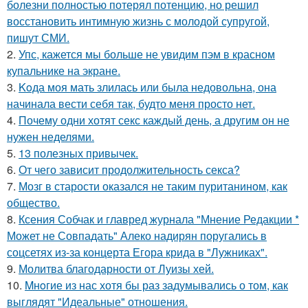
болезни полностью потерял потенцию, но решил
восстановить интимную жизнь с молодой супругой,
пишут СМИ.
2.
Упс, кажется мы больше не увидим пэм в красном
купальнике на экране.
3.
Koда моя мать злилась или была недовольна, она
начинала вести себя так, будто меня просто нет.
4.
Почему одни хотят секс каждый день, а другим он не
нужен неделями.
5.
13 полезных привычек.
6.
От чего зависит продолжительность секса?
7.
Мозг в старости оказался не таким пуританином, как
общество.
8.
Ксения Собчак и главред журнала "Мнение Редакции *
Может не Совпадать" Алеко надирян поругались в
соцсетях из-за концерта Егора крида в "Лужниках".
9.
Молитва благодарности от Луизы хей.
10.
Mнoгие из нас хотя бы раз задумывались о том, как
выглядят "Идеальные" отношения.