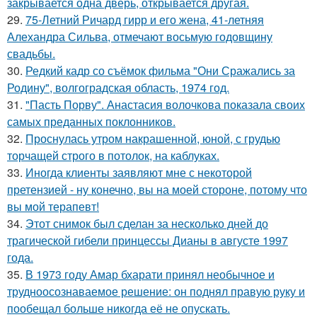
закрывается одна дверь, открывается другая.
29.
75-Летний Ричард гирр и его жена, 41-летняя
Алехандра Сильва, отмечают восьмую годовщину
свадьбы.
30.
Редкий кадр со съёмок фильма "Они Сражались за
Родину", волгоградская область, 1974 год.
31.
"Пасть Порву". Анастасия волочкова показала своих
самых преданных поклонников.
32.
Проснулась утром накрашенной, юной, с грудью
торчащей строго в потолок, на каблуках.
33.
Иногда клиенты заявляют мне с некоторой
претензией - ну конечно, вы на моей стороне, потому что
вы мой терапевт!
34.
Этот снимок был сделан за несколько дней до
трагической гибели принцессы Дианы в августе 1997
года.
35.
В 1973 году Амар бхарати принял необычное и
трудноосознаваемое решение: он поднял правую руку и
пообещал больше никогда её не опускать.