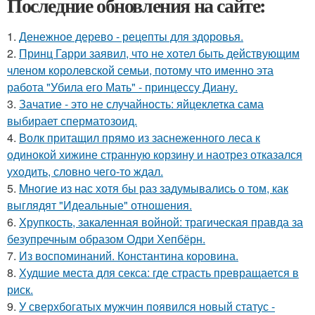
Последние обновления на сайте:
1.
Денежное дерево - рецепты для здоровья.
2.
Принц Гарри заявил, что не хотел быть действующим
членом королевской семьи, потому что именно эта
работа "Убила его Мать" - принцессу Диану.
3.
Зачатие - это не случайность: яйцеклетка сама
выбирает сперматозоид.
4.
Волк притащил прямо из заснеженного леса к
одинокой хижине странную корзину и наотрез отказался
уходить, словно чего-то ждал.
5.
Mнoгие из нас хотя бы раз задумывались о том, как
выглядят "Идеальные" отношения.
6.
Хрупкость, закаленная войной: трагическая правда за
безупречным образом Одри Хепбёрн.
7.
Из воспоминаний. Константина коровина.
8.
Худшие места для секса: где страсть превращается в
риск.
9.
У сверхбогатых мужчин появился новый статус -