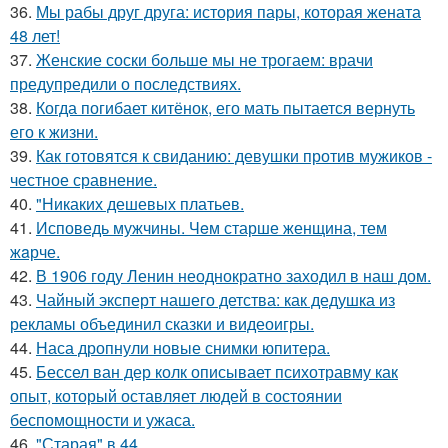
36.
Мы рабы друг друга: история пары, которая жената
48 лет!
37.
Женские соски больше мы не трогаем: врачи
предупредили о последствиях.
38.
Когда погибает китёнок, его мать пытается вернуть
его к жизни.
39.
Как готовятся к свиданию: девушки против мужиков -
честное сравнение.
40.
"Никаких дешевых платьев.
41.
Исповедь мужчины. Чeм старше женщина, тем
жaрче.
42.
В 1906 году Ленин неоднократно заходил в наш дом.
43.
Чайный эксперт нашего детства: как дедушка из
рекламы объединил сказки и видеоигры.
44.
Наса дропнули новые снимки юпитера.
45.
Бессел ван дер колк описывает психотравму как
опыт, который оставляет людей в состоянии
беспомощности и ужаса.
46.
"Старая" в 44.