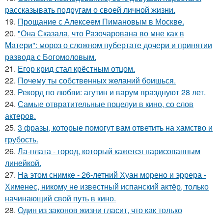
рассказывать подругам о своей личной жизни.
19.
Прощание с Алексеем Пимановым в Москве.
20.
"Она Сказала, что Разочарована во мне как в
Матери": мороз о сложном пубертате дочери и принятии
развода с Богомоловым.
21.
Егор крид стал крёстным отцом.
22.
Почему ты собственных желаний боишься.
23.
Рекорд по любви: агутин и варум празднуют 28 лет.
24.
Самые отвратительные поцелуи в кино, со слов
актеров.
25.
3 фразы, которые помогут вам ответить на хамство и
грубость.
26.
Ла-плата - город, который кажется нарисованным
линейкой.
27.
На этом снимке - 26-летний Хуан морено и эррера -
Хименес, никому не известный испанский актёр, только
начинающий свой путь в кино.
28.
Один из законов жизни гласит, что как только