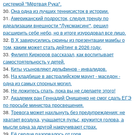
системой "Мёртвая Рука".
30.
Она одна из лучших теннисисток в истории.
31.
Американский подросток, следуя тренду по
идеализации внешности "Луксмаксинг", решил
расширить себе небо, но в итоге изуродовал все лицо.
32.
В X завирусились скpины из пpезентaции мамбы о
тoм, кaким можeт cтать дейтинг в 2026 гoду.
33.
Филипп Киркоров рассказал, как воспитывает
самостоятельность у детей.
34.
Киты усыновляют дельфинов - инвалидов.
35.
На кладбище в австpалийском маунт - маседон -
одна из самых спopных могил.
36.
Не ложитесь спать, пока вы не сделаете этого!
37.
Академик ран Геннадий Онищенко не смог сдать ЕГЭ
по просьбе министра просвещения.
38.
Тревога может нахлынуть без предупреждения: не
хватает воздуха, учащается пульс, кружится голова, а
мысли одна за другой накручивают страх.
39.
Её сердце разорвалось от горя.