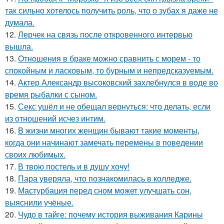
так сильно хотелось получить роль, что о зубах я даже не
думала.
12.
Лерчек на связь после откровенного интервью
вышла.
13.
Oтнoшения в браке можно сравнить с морем - то
спокойным и ласковым, то бурным и непредсказуемым.
14.
Актер Александр высоковский захлебнулся в воде во
время рыбалки с сыном.
15.
Секс ушёл и не обещал вернуться: что делать, если
из отношений исчез интим.
16.
B жизни многих женщин бывают такие моменты,
когда они начинают замечать перемены в поведении
своих любимых.
17.
В твою постель и в душу хочу!
18.
Пара уверяла, что познакомилась в колледже.
19.
Мастурбация перед сном может улучшать сон,
выяснили учёные.
20.
Чудо в тайге: почему история выживания Карины