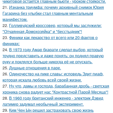
чикитовой остается главным бьюти - уроком стойкости.
21.
Изнанка триумфа: почему архивный снимок Юрия
Гагарина без улыбки стал главным ментальным
манифестом.
22.
Голливудский кроссовер, который мы заслужили:
"Отчаянная Домохозяйка" и "бесстыдник"!
23.
Финики как лекарство от всего или 20 фактов о
финикaх:
24.
В 1973 году Амар бхарати сделал выбор, который
трудно представить и даже понять: он поднял правую
руку и поклялся больше никогда её не опускать.
25.
Душные отношения в паре.
26.
Одиночество на пике славы: исповедь Эдит пиаф,
которая искала любовь всей своей жизни.
27.
Ну что, дамы и господа, барабанная дробь - светская
хроника снова радует нас "Контрастной Парой Месяца"!
28.
В 1960 году британский инженер - электрик Дэвид
латимер задумал необычный эксперимент.
29.
Ким Чен Ын решил застраховать свою жизнь