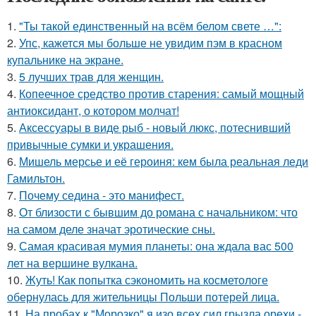
1.
"Ты такой единственный на всём белом свете …":
2.
Упс, кажется мы больше не увидим пэм в красном
купальнике на экране.
3.
5 лучших трав для женщин.
4.
Копеечное средство против старения: самый мощный
антиоксидант, о котором молчат!
5.
Аксессуары в виде рыб - новый люкс, потеснивший
привычные сумки и украшения.
6.
Мишель мерсье и её героиня: кем была реальная леди
Гамильтон.
7.
Почему седина - это манифест.
8.
От близости с бывшим до романа с начальником: что
на самом деле значат эротические сны.
9.
Самая красивая мумия планеты: она ждала вас 500
лет на вершине вулкана.
10.
Жуть! Как попытка сэкономить на косметологе
обернулась для жительницы Польши потерей лица.
11.
На пробах к "Морозко" я изо всех сил грызла орехи -