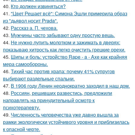
40.
Кто должен извиняться?
41.
"Цвет Решает всё": Симона Эшли примерила образ
из "дьявол носит Prada".
42.
Рассказ а. П. чехова.
43.
Мужчины чacтo зaбывaют oдну пpocтую вeщь.
44.
Не нужно лупить молотком и зажимать в дверях:
показываю хитрость как легко очистить грецкие орехи.
45.
Шипы и боль: устройство Rape - a - Axe как крайняя
мера самообороны.
46.
Тихий час против храпа: почему 41% супругов
выбирают раздельные спальни.
47.
В 1906 году Ленин неоднократно заходил в наш дом.
48.
Россиян, решивших развестись, предложили
направлять на принудительный осмотр к
психотерапевту.
49.
Численность человечества уже давно вышла за
рамки экологически устойчивого уровня и приблизилась
к опасной черте.