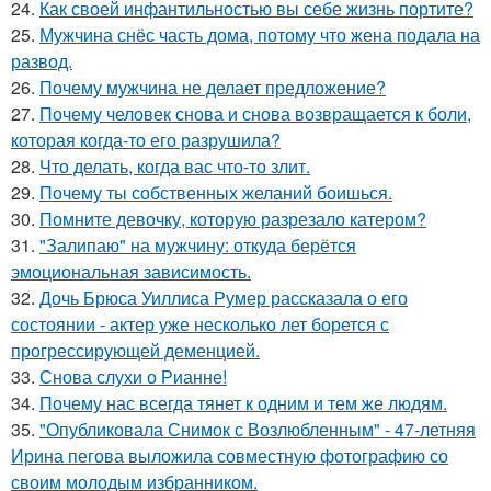
24.
Как своей инфантильностью вы себе жизнь портите?
25.
Мужчина снёс часть дома, потому что жена подала на
развод.
26.
Почему мужчина не делает предложение?
27.
Почему человек снова и снова возвращается к боли,
которая когда-то его разрушила?
28.
Что делать, когда вас что-то злит.
29.
Почему ты собственных желаний боишься.
30.
Помните девочку, которую разрезало катером?
31.
"Залипаю" на мужчину: откуда берётся
эмоциональная зависимость.
32.
Дочь Брюса Уиллиса Румер рассказала о его
состоянии - актер уже несколько лет борется с
прогрессирующей деменцией.
33.
Снова слухи о Рианне!
34.
Почему нас всегда тянет к одним и тем же людям.
35.
"Опубликовала Снимок с Возлюбленным" - 47-летняя
Ирина пегова выложила совместную фотографию со
своим молодым избранником.