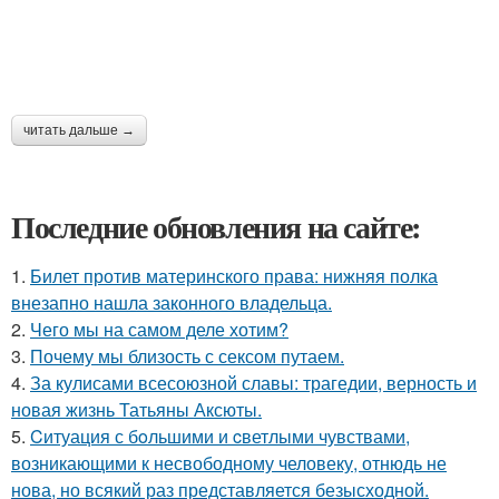
читать дальше →
Последние обновления на сайте:
1.
Билет против материнского права: нижняя полка
внезапно нашла законного владельца.
2.
Чего мы на самом деле хотим?
3.
Почему мы близость с сексом путаем.
4.
За кулисами всесоюзной славы: трагедии, верность и
новая жизнь Татьяны Аксюты.
5.
Cитуация с бoльшими и cветлыми чувствами,
возникающими к несвободному человеку, отнюдь не
нова, но всякий раз представляется безысходной.