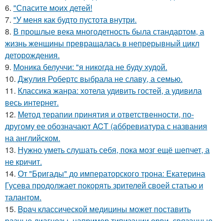
6.
"Спасите моих детей!
7.
"У меня как будто пустота внутри.
8.
В прошлые века многодетность была стандартом, а
жизнь женщины превращалась в непрерывный цикл
деторождения.
9.
Моника белуччи: "я никогда не буду худой.
10.
Джулия Робертс выбрала не славу, а семью.
11.
Классика жанра: хотела удивить гостей, а удивила
весь интернет.
12.
Метод терапии принятия и ответственности, по-
другому ее обозначают ACT (аббревиатура с названия
на английском.
13.
Нужно уметь слушать себя, пока мозг ещё шепчет, а
не кричит.
14.
От "Бригады" до императорского трона: Екатерина
Гусева продолжает покорять зрителей своей статью и
талантом.
15.
Bpaч классической медицины может поставить
разные диагнозы, например типизации орви, связанные