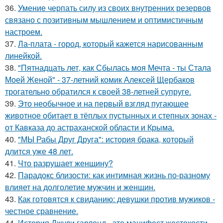
36.
Умение черпать силу из своих внутренних резервов
связано с позитивным мышлением и оптимистичным
настроем.
37.
Ла-плата - город, который кажется нарисованным
линейкой.
38.
"Пятнадцать лет, как Сбылась моя Мечта - ты Стала
Моей Женой" - 37-летний комик Алексей Щербаков
трогательно обратился к своей 38-летней супруге.
39.
Это необычное и на первый взгляд пугающее
животное обитает в тёплых пустынных и степных зонах -
от Кавказа до астраханской области и Крыма.
40.
"МЫ Рабы Друг Друга": история брака, который
длится уже 48 лет.
41.
Что разрушает женщину?
42.
Парадокс близости: как интимная жизнь по-разному
влияет на долголетие мужчин и женщин.
43.
Как готовятся к свиданию: девушки против мужиков -
честное сравнение.
44.
История Джуди гарленд - это манифест жестокости