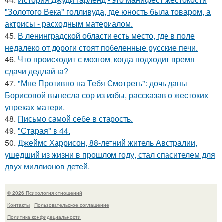
"Золотого Века" голливуда, где юность была товаром, а
актрисы - расходным материалом.
45.
В ленинградской области есть место, где в поле
недалеко от дороги стоят побеленные русские печи.
46.
Что происходит с мозгом, когда подходит время
сдачи дедлайна?
47.
"Мне Противно на Тебя Смотреть": дочь даны
Борисовой вынесла сор из избы, рассказав о жестоких
упреках матери.
48.
Письмо самoй себе в старость.
49.
"Старая" в 44.
50.
Джеймс Харрисон, 88-летний житель Австралии,
ушедший из жизни в прошлом году, стал спасителем для
двух миллионов детей.
© 2026 Психология отношений
Контакты
Пользовательское соглашение
Политика конфидециальности