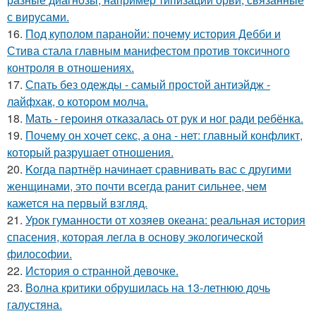
с вирусами.
16.
Под куполом паранойи: почему история Дебби и
Стива стала главным манифестом против токсичного
контроля в отношениях.
17.
Спать без одежды - самый простой антиэйдж -
лайфхак, о котором молча.
18.
Мать - героиня отказалась от рук и ног ради ребёнка.
19.
Почему он хочет секс, а она - нет: главный конфликт,
который разрушает отношения.
20.
Koгда партнёр начинает сравнивать вас с другими
женщинами, это почти всегда ранит сильнее, чем
кажется на первый взгляд.
21.
Урок гуманности от хозяев океана: реальная история
спасения, которая легла в основу экологической
философии.
22.
История о странной девочке.
23.
Волна критики обрушилась на 13-летнюю дочь
галустяна.