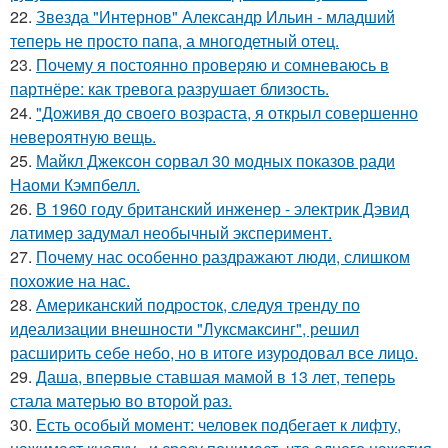
22.
Звезда "Интернов" Александр Ильин - младший
теперь не просто папа, а многодетный отец.
23.
Почему я постоянно проверяю и сомневаюсь в
партнёре: как тревога разрушает близость.
24.
"Доживя до своего возpаста, я открыл совершенно
невероятную вещь.
25.
Майкл Джексон сорвал 30 модных показов ради
Наоми Кэмпбелл.
26.
В 1960 году британский инженер - электрик Дэвид
латимер задумал необычный эксперимент.
27.
Почему нас особенно раздражают люди, слишком
похожие на нас.
28.
Американский подросток, следуя тренду по
идеализации внешности "Луксмаксинг", решил
расширить себе небо, но в итоге изуродовал все лицо.
29.
Даша, впервые ставшая мамой в 13 лет, теперь
стала матерью во второй раз.
30.
Есть особый момент: человек подбегает к лифту,