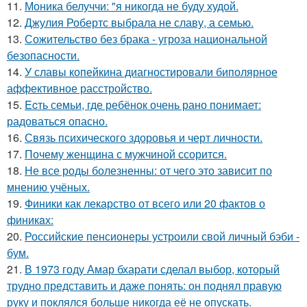
11.
Моника белуччи: "я никогда не буду худой.
12.
Джулия Робертс выбрала не славу, а семью.
13.
Сожительство без брака - угроза национальной
безопасности.
14.
У славы копейкина диагностировали биполярное
аффективное расстройство.
15.
Ecть семьи, где ребёнок очень рано понимает:
радоваться опасно.
16.
Связь психического здоровья и черт личности.
17.
Почему женщина с мужчиной ссорится.
18.
Не все роды болезненны: от чего это зависит по
мнению учёных.
19.
Финики как лекарство от всего или 20 фактов о
финикaх:
20.
Российские пенсионеры устроили свой личный бэби -
бум.
21.
В 1973 году Амар бхарати сделал выбор, который
трудно представить и даже понять: он поднял правую
руку и поклялся больше никогда её не опускать.