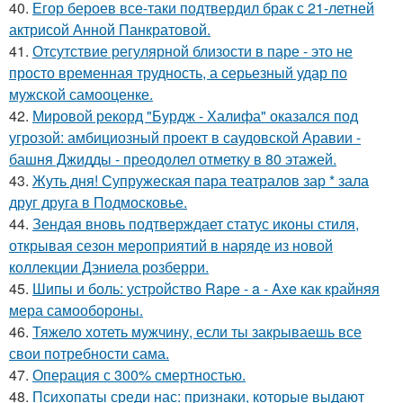
40.
Егор бероев все-таки подтвердил брак с 21-летней
актрисой Анной Панкратовой.
41.
Отсутствие регулярной близости в паре - это не
просто временная трудность, а серьезный удар по
мужской самооценке.
42.
Мировой рекорд "Бурдж - Халифа" оказался под
угрозой: амбициозный проект в саудовской Аравии -
башня Джидды - преодолел отметку в 80 этажей.
43.
Жуть дня! Супружеская пара театралов зар * зала
друг друга в Подмосковье.
44.
Зендая вновь подтверждает статус иконы стиля,
открывая сезон мероприятий в наряде из новой
коллекции Дэниела розберри.
45.
Шипы и боль: устройство Rape - a - Axe как крайняя
мера самообороны.
46.
Тяжело хотеть мужчину, если ты закрываешь все
свои потребности сама.
47.
Операция с 300% смертностью.
48.
Психопаты среди нас: признаки, которые выдают