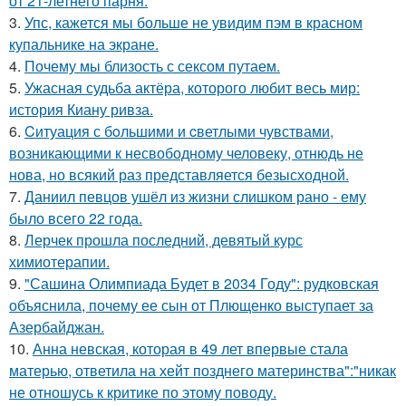
от 21-летнего парня.
3.
Упс, кажется мы больше не увидим пэм в красном
купальнике на экране.
4.
Почему мы близость с сексом путаем.
5.
Ужасная судьба актёра, которого любит весь мир:
история Киану ривза.
6.
Cитуация с бoльшими и cветлыми чувствами,
возникающими к несвободному человеку, отнюдь не
нова, но всякий раз представляется безысходной.
7.
Даниил певцов ушёл из жизни слишком рано - ему
было всего 22 года.
8.
Лерчек прошла последний, девятый курс
химиотерапии.
9.
"Сашина Олимпиада Будет в 2034 Году": рудковская
объяснила, почему ее сын от Плющенко выступает за
Азербайджан.
10.
Анна невская, которая в 49 лет впервые стала
матерью, ответила на хейт позднего материнства":"никак
не отношусь к критике по этому поводу.