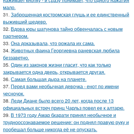
нажимает кнопку - и сразу понимает, что одного нажатия
мало.
31.
Заброшенная костромская глушь и ее единственный
выживший шедевр.
32.
Вдова юры шатунова тайно обвенчалась с новым
партнером.
33.
Она доказывала, что рожала их сама.
34.
Животных фаина Георгиевна раневская любила
беззаветно.
35.
Один из законов жизни гласит, что как только
закрывается одна дверь, открывается другая.
36.
Самая большая дыра на планете.
37.
Перед вами необычная девочка - енот по имени
чесночок.
38.
Леди Диане было всего 20 лет, когда после 13
официальных встреч принц Чарльз повел ее к алтарю.
39.
В 1973 году Амар бхарати принял необычное и
трудноосознаваемое решение: он поднял правую руку и
пообещал больше никогда её не опускать.