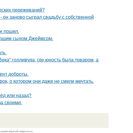
ческих переживаний?
 он заново сыграл свадьбу с собственной
н пошел.
старшим сыном Джеймсом.
ть.
ека" голливуда, где юность была товаром, а
ент доброты.
к, о котором они даже не смели мечтать.
рёд или назад?
за своими.
казании обратной гиперссылки.