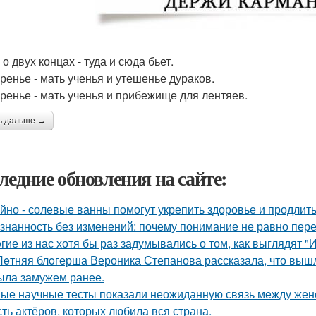
о двух концах - туда и сюда бьет.
ренье - мать ученья и утешенье дураков.
ренье - мать ученья и прибежище для лентяев.
ь дальше →
ледние обновления на сайте:
йно - солевые ванны помогут укрепить здоровье и продлить
знанность без изменений: почему понимание не равно пер
гие из нас хотя бы раз задумывались о том, как выглядят 
Лeтняя блoгерша Вероника Степанова рассказала, что вышл
ыла замужем ранее.
ые научные тесты показали неожиданную связь между женс
ть актёров, которых любила вся страна.