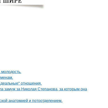
 молодость.
еменам.
"Идеальные" отношения.
а замуж за Николая Степанова, за которым она
кой анатомией и потоотделением.