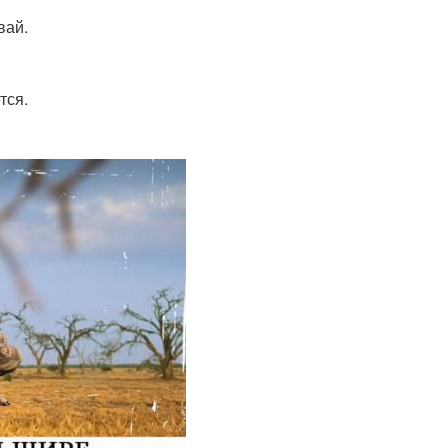
вай.
тся.