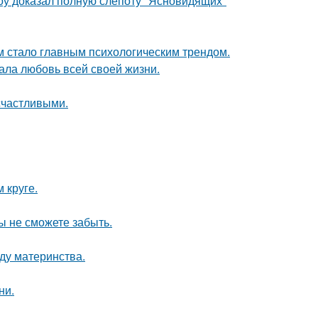
оу доказал полную слепоту "Ясновидящих"
 стало главным психологическим трендом.
ала любовь всей своей жизни.
счастливыми.
 круге.
ы не сможете забыть.
ду материнства.
ни.