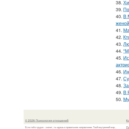
38.
Хи
39.
По
40.
В 
женой
41.
Ма
42.
Кт
43.
Лю
44.
"М
45.
Ис
актри
46.
Ин
47.
Су
48.
За
49.
В 
50.
Му
© 2026 Психология отношений
К
П
Если тебе трудно - значит, ты идешь в правильном направлении. Твой внутренний мир...