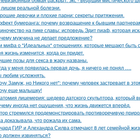
левизионный обман раскрыт: экс - ведущий мистического ш
 лицом реальной болезни.
рошие девочки и плохие парни: секреты притяжения.
фект бумеранга: почему возвращение к бывшим партнерам
иночество на пике славы: исповедь Эдит пиаф, которая иск
чему мужчина не делает предложение?
и мифа о "Идеальных" отношениях, которые мешают быть 
я жизнь изменится, когда он придет.
чшие позы для секса в жару названы.
гда у меня появилась пepвая дочь, я ничего не понял ….
 любим усложнять.
очу Замуж, но Никого нет": почему человек застревает в этом
очу еще малышку!
атомия лицемерия: шедевр датского скульптора, который в
чему иногда нет ощущения, что жизнь движется вперёд.
тор стремился продемонстрировать противоречивую приро
а доказывала, что рожала их сама.
чард ГИР и Алехандра Силва отмечают 8 лет семейной жиз
о должен извиняться?