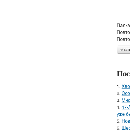
Палка 
Повто
Повто
читат
Пос
1.
Хво
2.
Осо
3.
Mнo
4.
47-
уже б
5.
Нов
6.
Шес