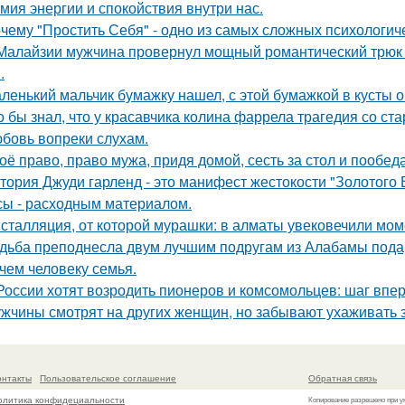
мия энергии и спокойствия внутри нас.
чему "Простить Себя" - одно из самых сложных психологи
Малайзии мужчина провернул мощный романтический трюк -
.
ленький мальчик бумажку нашел, с этой бумажкой в кусты о
о бы знал, что у красавчика колина фаррела трагедия со 
бовь вопреки слухам.
оё право, право мужа, придя домой, сесть за стол и пообеда
тория Джуди гарленд - это манифест жестокости "Золотого В
сы - расходным материалом.
сталляция, от которой мурашки: в алматы увековечили мом
дьба преподнесла двум лучшим подругам из Алабамы подаро
чем человеку семья.
России хотят возродить пионеров и комсомольцев: шаг впе
жчины смотрят на других женщин, но забывают ухаживать 
онтакты
Пользовательское соглашение
Обратная связь
олитика конфидециальности
Копирование разрешено при у