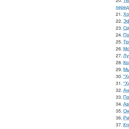
20.
Те
перед
21.
Хо
22.
Эф
23.
Од
24.
По
25.
Тр
26.
Мо
27.
Лу
28.
Кo
29.
Мы
30.
"Х
31.
"Х
32.
Ан
33.
По
34.
Ав
35.
Он
36.
Ри
37.
Кт