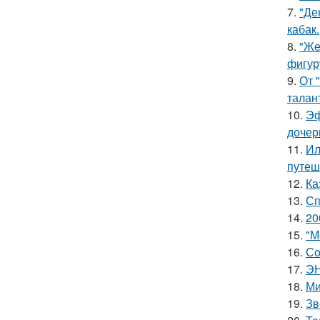
7.
"Де
кабак.
8.
"Же
фигур
9.
От 
талан
10.
Эф
дочер
11.
Ил
путеш
12.
Ка
13.
Сп
14.
20
15.
"М
16.
Со
17.
ЭН
18.
Ми
19.
Зв