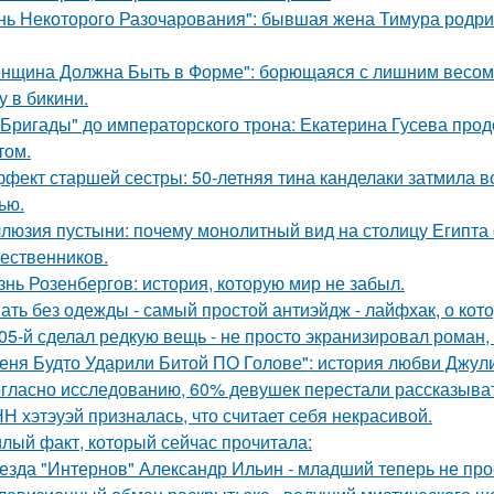
нь Некоторого Разочарования": бывшая жена Тимура родриг
нщина Должна Быть в Форме": борющаяся с лишним весом
у в бикини.
"Бригады" до императорского трона: Екатерина Гусева прод
том.
фект старшей сестры: 50-летняя тина канделаки затмила вс
ью.
люзия пустыни: почему монолитный вид на столицу Египта 
ественников.
знь Розенбергов: история, которую мир не забыл.
ать без одежды - самый простой антиэйдж - лайфхак, о кот
05-й сделал редкую вещь - не просто экранизировал роман,
еня Будто Ударили Битой ПО Голове": история любви Джул
гласно исследованию, 60% девушек перестали рассказыват
Н хэтэуэй призналась, что считает себя некрасивой.
лый факт, который сейчас прочитала:
езда "Интернов" Александр Ильин - младший теперь не прос