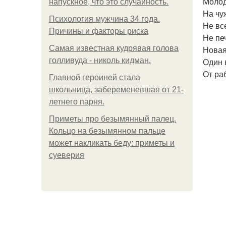
Молод
напускное, что это случайность.
На чу
Психология мужчина 34 года.
Не вс
Причины и факторы риска
Не печ
Самая известная кудрявая голова
Новая
голливуда - николь кидман.
Один в
От раб
Главной героиней стала
школьница, забеременевшая от 21-
летнего парня.
Приметы про безымянный палец.
Кольцо на безымянном пальце
может накликать беду: приметы и
суеверия