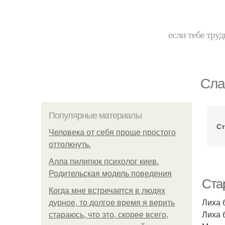
если тебе труд
Сла
Популярные материалы
Ст
Человека от себя проще простого
оттолкнуть.
Алла пилипюк психолог киев.
Родительская модель поведения
Ста
Когда мне встречается в людях
Лиха б
дурное, то долгое время я верить
Лиха б
стараюсь, что это, скорее всего,