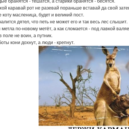
ые бранятся - тешатся, а старики бранятся - бесятся.
жой каравай рот не разевай пораньше вставай да свой зате
е коту масленица, будет и великий пост.
алится дятел, что петь не может его и так весь лес слышит.
 метла по-новому метёт, а как сломается - под лавкой валяе
 поле не воин, а путник.
оты кони дохнут, а люди - крепнут.