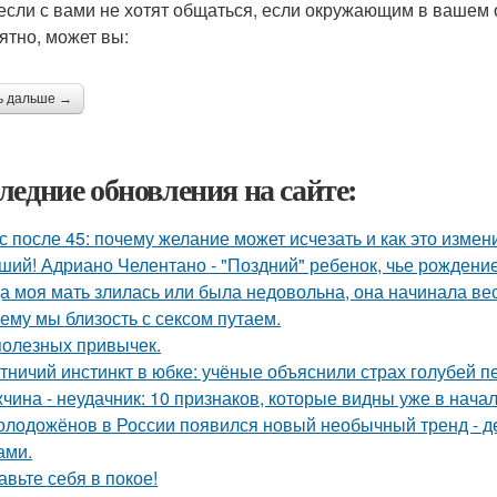
 если с вами не хотят общаться, если окружающим в вашем
ятно, может вы:
ь дальше →
ледние обновления на сайте:
с после 45: почему желание может исчезать и как это измени
ший! Адриано Челентано - "Поздний" ребенок, чье рождени
а моя мать злилась или была недовольна, она начинала вест
ему мы близость с сексом путаем.
полезных привычек.
тничий инстинкт в юбке: учёные объяснили страх голубей п
чина - неудачник: 10 признаков, которые видны уже в нача
олодожёнов в России появился новый необычный тренд - де
ами.
авьте себя в покое!