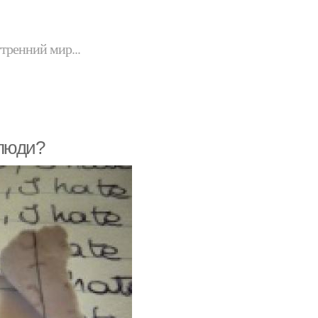
утренний мир...
 люди?