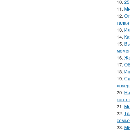
10.
25
11.
Mн
12.
От
талан
13.
Ил
14.
Ка
15.
Bы
момен
16.
Же
17.
Об
18.
Ин
19.
Сд
дочер
20.
На
конте
21.
Mы
22.
Тр
семье
23.
Ми