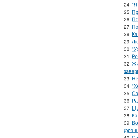
24.
"Я
25.
Пр
26.
Пс
27.
По
28.
Ка
29.
Лю
30.
"У
31.
Ре
32.
Жи
завер
33.
Не
34.
"Х
35.
Са
36.
Ра
37.
Щи
38.
Ка
39.
Во
франц
40.
Са