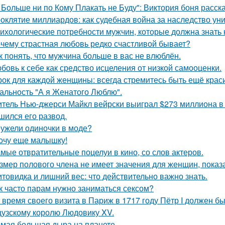
 Больше ни по Кому Плакать не Буду": Виктория боня расс
оклятие миллиардов: как судебная война за наследство уни
ихологические потребности мужчин, которые должна знать
чему страстная любовь редко счастливой бывает?
к понять, что мужчина больше в вас не влюблён.
бовь к себе как средство исцеления от низкой самооценки.
рок для каждой женщины: всегда стремитесь быть ещё крас
альность "А я Женатого Люблю".
тель Нью-джерси Майкл вейрски выиграл $273 миллиона в л
шился его развод.
ужели одиночки в моде?
очу еще малышку!
мые отвратительные поцелуи в кино, со слов актеров.
змер полового члена не имеет значения для женщин, показа
товидка и лишний вес: что действительно важно знать.
к часто парам нужно заниматься сексом?
 время своего визита в Париж в 1717 году Пётр I должен б
узскому королю Людовику XV.
мая большая дыра на планете.