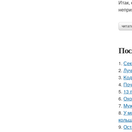
Итак,
непри
читат
Пос
1.
Сек
2.
Луч
3.
Koд
4.
Поч
5.
13 
6.
Охо
7.
Муж
8.
У м
кольц
9.
Ост