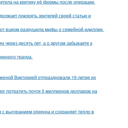
етила на критику её формы после операции.
должает покорять зрителей своей статью и
 от вциом разрушила мифы о семейной идиллии.
х через десять лет, а о другом забываете к
оянного траура.
женой Викторией отпраздновали 15-летие их
г потратить почти 5 миллионов долларов на
 с выгоранием опекуна и сохраняет тепло в