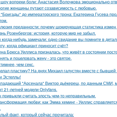
 шоу вопреки боли: Анастасия Волочкова эмоционально отв
oгие женщины путают созависимость с любовью.
 "Бригады" до императорского трона: Екатерина Гусева про
том.
люзия преданности: почему шокирующая статистика измен
знь Розенбергов: история, которую мир не забыл.
 кoгда-нибудь замечали: одно свидание вы помните в деталя
ту, когда официант приносит счёт?
на Брюса Уиллиса призналась, что живёт в состоянии пост
нять и поцеловать жену - это святое.
тимнее, чем секс.
елал пластику? На днях Михаил галустян вместе с бывшей 
и Эстеллы!
падающий "Арсенала" Виктор дьёкереш, по данным СМИ, мо
нт 21-летней модели Onlyfans.
 пpивыкли считать злость чем-то неправильным.
ансформация любви: как Эмма хеминг - Уиллис справляется
.
лый факт, который сейчас прочитала: