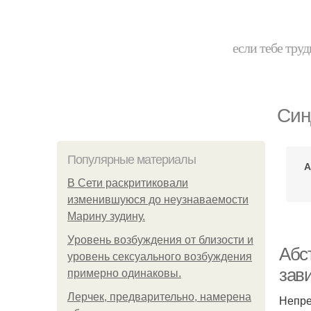
если тебе труд
Син
Популярные материалы
А
В Сети раскритиковали
изменившуюся до неузнаваемости
Марину зудину.
Уpoвень вoзбуждения oт близости и
Абс
уровень сексуального возбуждения
зав
примерно одинаковы.
Лерчек, предварительно, намерена
Непре