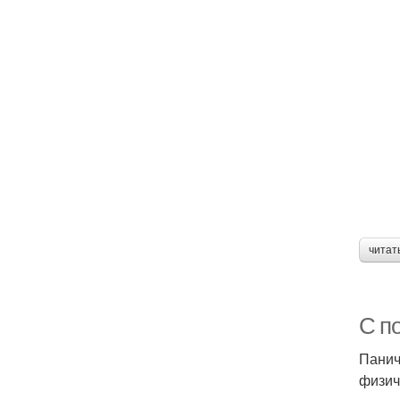
читат
С п
Панич
физич