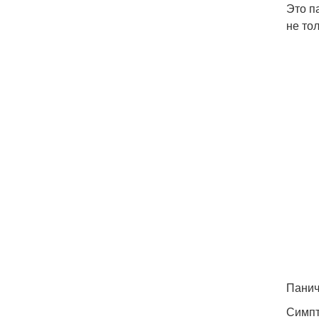
Это п
не то
Панич
Симпт