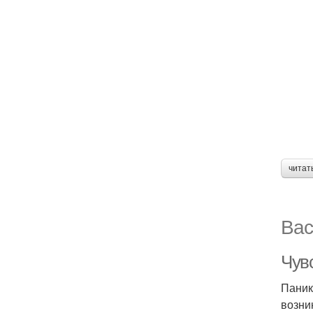
читат
Вас
Чувс
Паник
возни