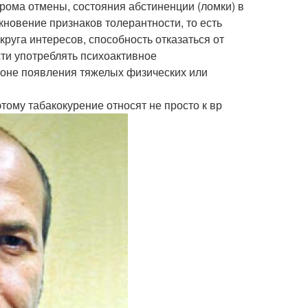
рома отмены, состояния абстиненции (ломки) в
кновение признаков толерантности, то есть
руга интересов, способность отказаться от
сти употреблять психоактивное
фоне появления тяжелых физических или
тому табакокурение относят не просто к вр