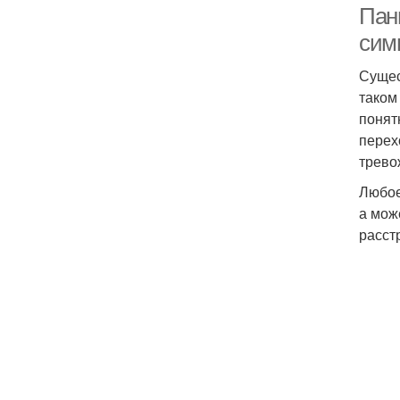
Пани
сим
Сущес
таком
понят
перех
трево
Любое
а мож
расст