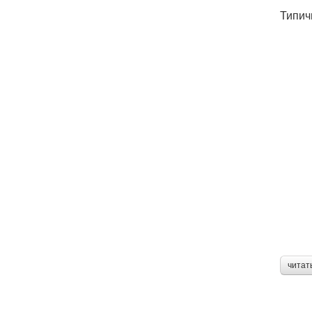
Типич
читат