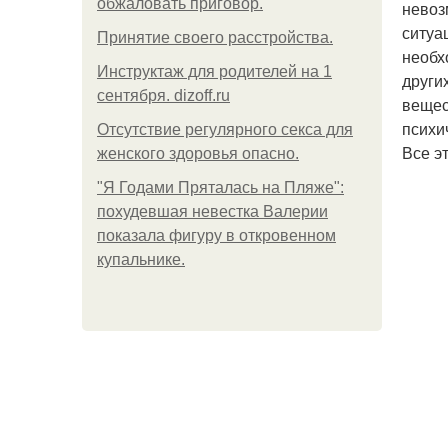
обжаловать приговор.
невоз
ситуа
Принятие своего расстройства.
необх
Инструктаж для родителей на 1
други
сентября. dizoff.ru
вещес
психи
Отсутствие регулярного секса для
Все э
женского здоровья опасно.
"Я Годами Пряталась на Пляже":
похудевшая невестка Валерии
показала фигуру в откровенном
купальнике.