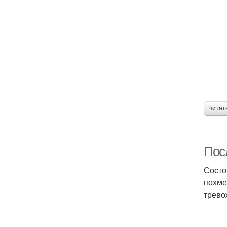
читат
Пос
Состо
похме
трево