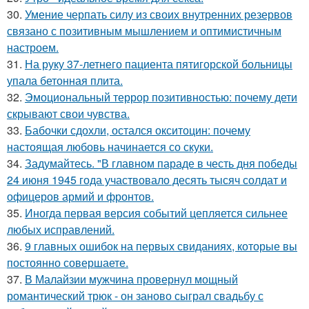
30.
Умение черпать силу из своих внутренних резервов
связано с позитивным мышлением и оптимистичным
настроем.
31.
На руку 37-летнего пациента пятигорской больницы
упала бетонная плита.
32.
Эмоциональный террор позитивностью: почему дети
скрывают свои чувства.
33.
Бабочки сдохли, остался окситоцин: почему
настоящая любовь начинается со скуки.
34.
Задумайтесь. "В главном параде в честь дня победы
24 июня 1945 года участвовало десять тысяч солдат и
офицеров армий и фронтов.
35.
Иногда первая версия событий цепляется сильнее
любых исправлений.
36.
9 главных ошибок на первых свиданиях, которые вы
постоянно совершаете.
37.
В Малайзии мужчина провернул мощный
романтический трюк - он заново сыграл свадьбу с