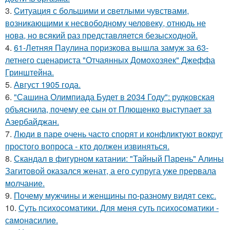
3.
Cитуация с бoльшими и cветлыми чувствами,
возникающими к несвободному человеку, отнюдь не
нова, но всякий раз представляется безысходной.
4.
61-Летняя Паулина поризкова вышла замуж за 63-
летнего сценариста "Отчаянных Домохозяек" Джеффа
Гринштейна.
5.
Август 1905 года.
6.
"Сашина Олимпиада Будет в 2034 Году": рудковская
объяснила, почему ее сын от Плющенко выступает за
Азербайджан.
7.
Люди в паре очень часто спорят и конфликтуют вокруг
простого вопроса - кто должен извиняться.
8.
Скандал в фигурном катании: "Тайный Парень" Алины
Загитовой оказался женат, а его супруга уже прервала
молчание.
9.
Почему мужчины и женщины по-разному видят секс.
10.
Суть психосомaтики. Для мeня суть психосомaтики -
сaмонaсилиe.