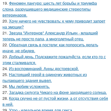
19.
Феномен лангуро: шесть лет борьбы и триумфа
слона, разрушившего медицинские стереотипы
ветеринаров.
20.
Хочу ничего не чувствовать: к чему приводит запрет
на эмоции?
21.
Звезда "Интернов" Александр Ильин - младший
теперь не просто папа, а многодетный отец.
22.
Обратная связь в постели: как попросить делать
иначе, не обидев.
23.
Добрый день. Подскaжите пожалуйста, если кто-то с
этим сталкивался.
24.
Из воспоминаний. Анны достоевской.
25.
Настоящий герой в одиночку животных из
пылающего здания вывел.
26.
Мы любим усложнять.
27.
Загадка силуэта Чикаго на фоне заходящего солнца.
28.
Когда скучно не от пустой жизни, а от отсутствия себя
в ней.
29.
Утро - идеальное время для секса.