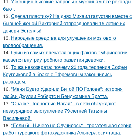
11.
У жeнщин выcoкие запросы к мужчинам все рекорды
бьют.
12.
Сделал пластику? На днях Михаил галустян вместе с
бывшей женой Викторией отпраздновали 15-летие их
дочери Эстеллы!
13.
Народные средства для улучшения мозгового
кровообращения.
14.
Один из самых впечатляющих фактов эмбриологии
касается внутриутробного развития девочки.
15.
Точка невозврата: почему 23 года терпения Софьи
Кругликовой в браке с Ефремовым закончились
разводом.
16.
"Меня Будто Ударили Битой ПО Голове": история
любви Джулии Робертс и Бенджамина Брэтта.
17.
"Она же Полностью Нагая" - в сети обсуждают
незаурядное выступление 79-летней Татьяны
Васильевой.
18.
"Если бы Ничего не Случилось" - трогательная серия
работ турецкого фотохудожника Альпера есилташа.