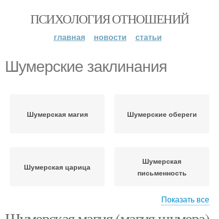
ПСИХОЛОГИЯ ОТНОШЕНИЙ
главная
новости
статьи
Шумерские заклинания
Шумерская магия
Шумерские обереги
Шумерская
Шумерская царица
письменность
Показать все
Шумерская магия (магия шумера).
Шумерская