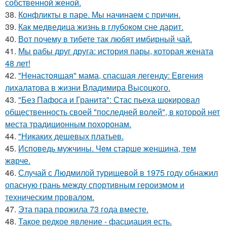
собственной женой.
38.
Конфликты в паре. Мы начинаем с причин.
39.
Как медведица жизнь в глубоком сне дарит.
40.
Вот почему в тибете так любят имбирный чай.
41.
Мы рабы друг друга: история пары, которая жената
48 лет!
42.
"Ненастоящая" мама, спасшая легенду: Евгения
лихалатова в жизни Владимира Высоцкого.
43.
"Без Пафоса и Гранита": Стас пьеха шокировал
общественность своей "последней волей", в которой нет
места традиционным похоронам.
44.
"Никаких дешевых платьев.
45.
Исповедь мужчины. Чeм старше женщина, тем
жaрче.
46.
Случай с Людмилой турищевой в 1975 году обнажил
опасную грань между спортивным героизмом и
техническим провалом.
47.
Эта пара прожила 73 года вместе.
48.
Такое редкое явление - фасциация есть.