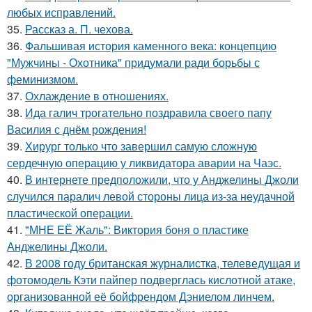
любых исправлений.
35.
Рассказ а. П. чехова.
36.
Фальшивая история каменного века: концепцию
"Мужчины - Охотника" придумали ради борьбы с
феминизмом.
37.
Охлаждение в отношениях.
38.
Ида галич трогательно поздравила своего папу
Василия с днём рождения!
39.
Хирург только что завершил самую сложную
сердечную операцию у ликвидатора аварии на Чаэс.
40.
В интернете предположили, что у Анджелины Джоли
случился паралич левой стороны лица из-за неудачной
пластической операции.
41.
"МНЕ ЕЁ Жаль": Виктория боня о пластике
Анджелины Джоли.
42.
В 2008 году британская журналистка, телеведущая и
фотомодель Кэти пайпер подверглась кислотной атаке,
организованной её бойфрендом Дэниелом линчем.