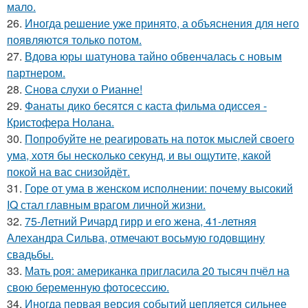
мало.
26.
Иногда решение уже принято, а объяснения для него
появляются только потом.
27.
Вдова юры шатунова тайно обвенчалась с новым
партнером.
28.
Снова слухи о Рианне!
29.
Фанаты дико бесятся с каста фильма одиссея -
Кристофера Нолана.
30.
Попробуйте не реагировать на поток мыслей своего
ума, хотя бы несколько секунд, и вы ощутите, какой
покой на вас снизойдёт.
31.
Горе от ума в женском исполнении: почему высокий
IQ стал главным врагом личной жизни.
32.
75-Летний Ричард гирр и его жена, 41-летняя
Алехандра Сильва, отмечают восьмую годовщину
свадьбы.
33.
Мать роя: американка пригласила 20 тысяч пчёл на
свою беременную фотосессию.
34.
Иногда первая версия событий цепляется сильнее