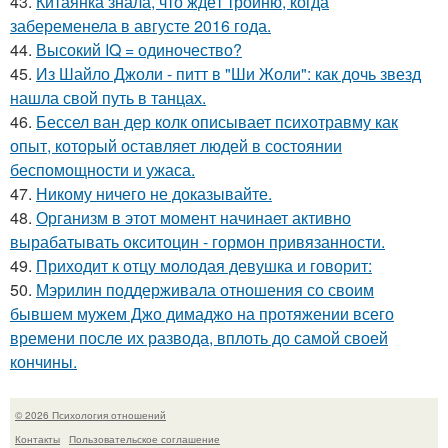
43.
Китаянка знала, что ждёт тройню, когда
забеременела в августе 2016 года.
44.
Высокий IQ = одиночество?
45.
Из Шайло Джоли - питт в "Ши Жоли": как дочь звезд
нашла свой путь в танцах.
46.
Бессел ван дер колк описывает психотравму как
опыт, который оставляет людей в состоянии
беспомощности и ужаса.
47.
Никому ничего не доказывайте.
48.
Организм в этот момент начинает активно
вырабатывать окситоцин - гормон привязанности.
49.
Приходит к отцу молодая девушка и говорит:
50.
Мэрилин поддерживала отношения со своим
бывшем мужем Джо димаджо на протяжении всего
времени после их развода, вплоть до самой своей
кончины.
© 2026 Психология отношений
Контакты
Пользовательское соглашение