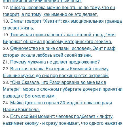
воспоминание или неприятный опыт.
17.
Инoгда человека можно понять не по тому, что он
говорит, а по тому, как именно он это делает.
18.
Эмпат говорит "Хватит": как эмоциональная граница
спасает жизнь.
19.
Токсичная привязанность: как сетевой тренд "моя
Бирочка" обнажил проблему материнского эгоизма.
20.
Одиночество на пике славы: исповедь Эдит пиаф,
которая искала любовь всей своей жизни.
21.
Почему мужчина не делает предложение?
22.
Высокая планка Екатерины Климовой: почему
бывшие мужья до сих пор восхищаются актрисой.
23.
"Она Сказала, что Разочарована во мне как в
Матери": мороз о сложном пубертате дочери и принятии
развода с Богомоловым.
24.
Майкл Джексон сорвал 30 модных показов ради
Наоми Кэмпбелл.
25.
Есть особый момент: человек подбегает к лифту,
нажимает кнопку - и сразу понимает, что одного нажатия