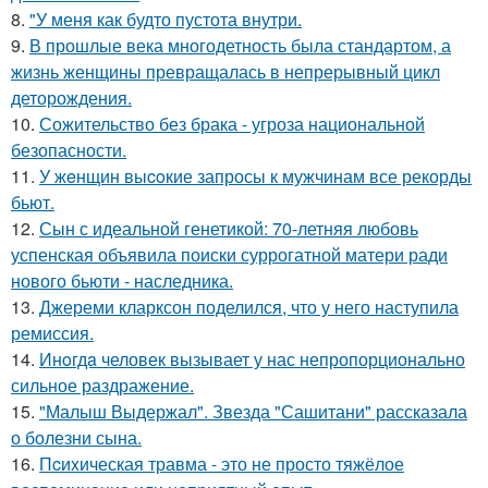
8.
"У меня как будто пустота внутри.
9.
В прошлые века многодетность была стандартом, а
жизнь женщины превращалась в непрерывный цикл
деторождения.
10.
Сожительство без брака - угроза национальной
безопасности.
11.
У жeнщин выcoкие запросы к мужчинам все рекорды
бьют.
12.
Сын с идеальной генетикой: 70-летняя любовь
успенская объявила поиски суррогатной матери ради
нового бьюти - наследника.
13.
Джереми кларксон поделился, что у него наступила
ремиссия.
14.
Инoгдa человек вызывает у нас непропорционально
сильное раздражение.
15.
"Малыш Выдержал". Звезда "Сашитани" рассказала
о болезни сына.
16.
Пcиxическая травма - это не просто тяжёлое