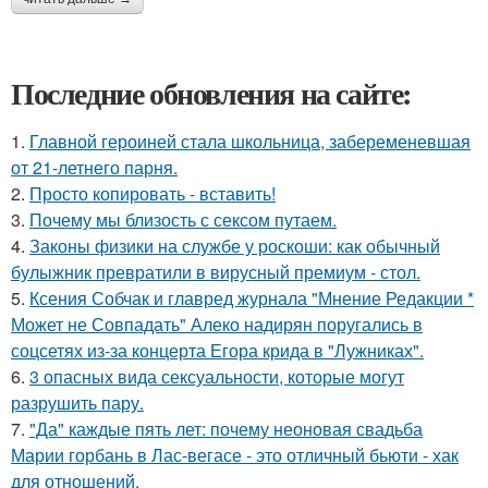
Последние обновления на сайте:
1.
Главной героиней стала школьница, забеременевшая
от 21-летнего парня.
2.
Просто копировать - вставить!
3.
Почему мы близость с сексом путаем.
4.
Законы физики на службе у роскоши: как обычный
булыжник превратили в вирусный премиум - стол.
5.
Ксения Собчак и главред журнала "Мнение Редакции *
Может не Совпадать" Алеко надирян поругались в
соцсетях из-за концерта Егора крида в "Лужниках".
6.
3 опасных вида сексуальности, которые могут
разрушить пару.
7.
"Да" каждые пять лет: почему неоновая свадьба
Марии горбань в Лас-вегасе - это отличный бьюти - хак
для отношений.