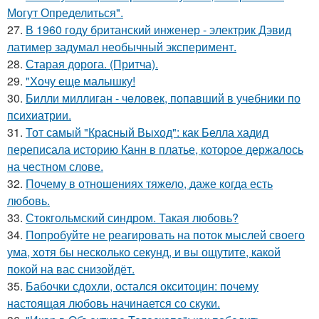
Могут Определиться".
27.
В 1960 году британский инженер - электрик Дэвид
латимер задумал необычный эксперимент.
28.
Старая дорога. (Притча).
29.
"Хочу еще малышку!
30.
Билли миллиган - чeловек, попавший в учебники по
психиатрии.
31.
Тот самый "Красный Выход": как Белла хадид
переписала историю Канн в платье, которое держалось
на честном слове.
32.
Почему в отношениях тяжело, даже когда есть
любовь.
33.
Стокгольмский синдром. Такая любовь?
34.
Попробуйте не реагировать на поток мыслей своего
ума, хотя бы несколько секунд, и вы ощутите, какой
покой на вас снизойдёт.
35.
Бабочки сдохли, остался окситоцин: почему
настоящая любовь начинается со скуки.