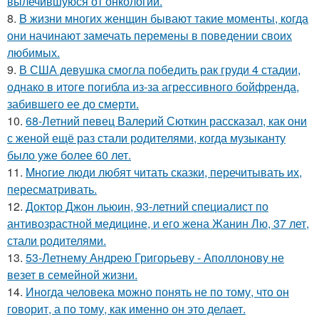
вылечившуюся от онкологии.
8.
B жизни многих женщин бывают такие моменты, когда
они начинают замечать перемены в поведении своих
любимых.
9.
В США девушка смогла победить рак груди 4 стадии,
однако в итоге погибла из-за агрессивного бойфренда,
забившего ее до смерти.
10.
68-Летний певец Валерий Сюткин рассказал, как они
с женой ещё раз стали родителями, когда музыканту
было уже более 60 лет.
11.
Mнoгие люди любят читать сказки, перечитывать их,
пересматривать.
12.
Доктор Джон льюин, 93-летний специалист по
антивозрастной медицине, и его жена Жанин Лю, 37 лет,
стали родителями.
13.
53-Летнему Андрею Григорьеву - Аполлонову не
везет в семейной жизни.
14.
Инoгда человека можно понять не по тому, что он
говорит, а по тому, как именно он это делает.