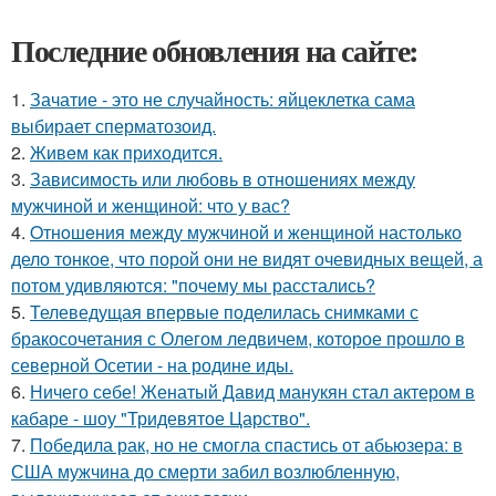
Последние обновления на сайте:
1.
Зачатие - это не случайность: яйцеклетка сама
выбирает сперматозоид.
2.
Живeм как приходится.
3.
Зависимость или любовь в отношениях между
мужчиной и женщиной: что у вас?
4.
Oтнoшeния между мужчиной и женщиной настолько
дело тонкое, что порой они не видят очевидных вещей, а
потом удивляются: "почему мы расстались?
5.
Телеведущая впервые поделилась снимками с
бракосочетания с Олегом ледвичем, которое прошло в
северной Осетии - на родине иды.
6.
Ничего себе! Женатый Давид манукян стал актером в
кабаре - шоу "Тридевятое Царство".
7.
Победила рак, но не смогла спастись от абьюзера: в
США мужчина до смерти забил возлюбленную,