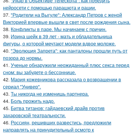
36.
"Икар в Объективе Телескопа": как победить
нейросети с помощью парашюта и рации.
37.
"Родители на Выгуле": Александр Петров с женой
Викторией впервые вышли в свет после рождения сына.
38.
Конфликты в паре. Мы начинаем с причин.
39.
Ирина шейк в 39 лет - мать и обладательница
фигуры, о которой мечтают модели вдвое моложе.
40.
"Эволюция Запрета": как панталоны прошли путь от
позора до нормы.
41.
Ученые обнаружили неожиданный плюс секса перед
сном: вы забудете о бессоннице.
42.
Мария кожевникова рассказала о возвращении в
сериал "Универ".
43.
Ты никогда не изменишь партнера.
44.
Боль прожить надо.
45.
Битва титанов: гайдаевский драйв против
захаровской театральности.
46.
Россиян, решивших развестись, предложили
направлять на принудительный осмотр к