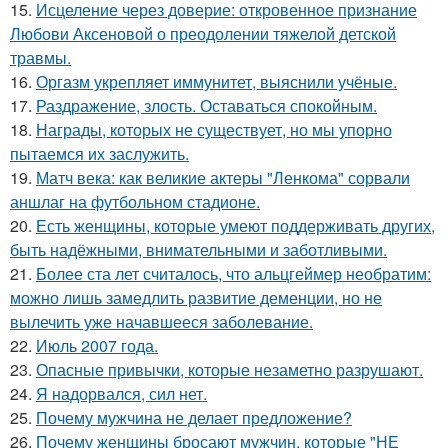
15.
Исцеление через доверие: откровенное признание
Любови Аксеновой о преодолении тяжелой детской
травмы.
16.
Оргазм укрепляет иммунитет, выяснили учёные.
17.
Раздражение, злость. Оставаться спокойным.
18.
Награды, которых не существует, но мы упорно
пытаемся их заслужить.
19.
Матч века: как великие актеры "Ленкома" сорвали
аншлаг на футбольном стадионе.
20.
Есть женщины, которые умеют поддерживать других,
быть надёжными, внимательными и заботливыми.
21.
Более ста лет считалось, что альцгеймер необратим:
можно лишь замедлить развитие деменции, но не
вылечить уже начавшееся заболевание.
22.
Июль 2007 года.
23.
Опасные привычки, которые незаметно разрушают.
24.
Я надорвался, сил нет.
25.
Почему мужчина не делает предложение?
26.
Почему женщины бросают мужчин, которые "НЕ