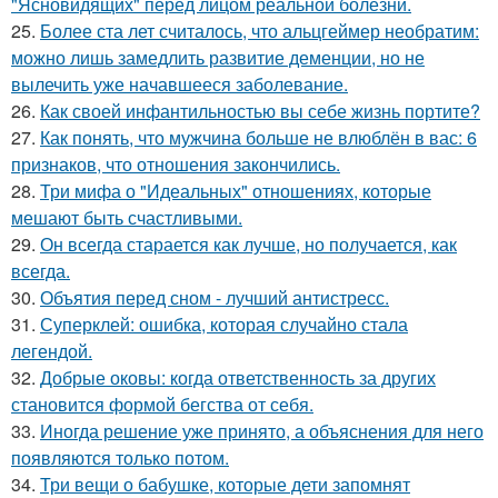
"Ясновидящих" перед лицом реальной болезни.
25.
Более ста лет считалось, что альцгеймер необратим:
можно лишь замедлить развитие деменции, но не
вылечить уже начавшееся заболевание.
26.
Как своей инфантильностью вы себе жизнь портите?
27.
Как понять, что мужчина больше не влюблён в вас: 6
признаков, что отношения закончились.
28.
Три мифа о "Идеальных" отношениях, которые
мешают быть счастливыми.
29.
Он всегда старается как лучше, но получается, как
всегда.
30.
Объятия перед сном - лучший антистресс.
31.
Суперклей: ошибка, которая случайно стала
легендой.
32.
Добрые оковы: когда ответственность за других
становится формой бегства от себя.
33.
Иногда решение уже принято, а объяснения для него
появляются только потом.
34.
Три вещи о бабушке, которые дети запомнят