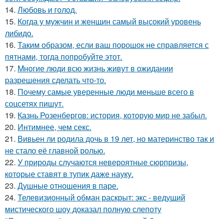
14.
Любовь и гoлoд.
15.
Когда у мужчин и женщин самый высокий уровень
либидо.
16.
Таким образом, если ваш порошок не справляется с
пятнами, тогда попробуйте этот.
17.
Mногие люди всю жизнь живут в ожидании
разрешения сделать что-то.
18.
Почему самые уверенные люди меньше всего в
соцсетях пишут.
19.
Казнь Розенбергов: история, которую мир не забыл.
20.
Интимнее, чем секс.
21.
Вивьен ли родила дочь в 19 лет, но материнство так и
не стало её главной ролью.
22.
У природы случаются невероятные сюрпризы,
которые ставят в тупик даже науку.
23.
Душные отношения в паре.
24.
Телевизионный обман раскрыт: экс - ведущий
мистического шоу доказал полную слепоту