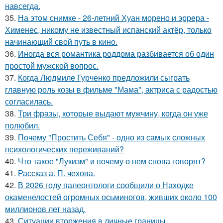
навсегда.
35.
На этом снимке - 26-летний Хуан морено и эррера -
Хименес, никому не известный испанский актёр, только
начинающий свой путь в кино.
36.
Иногда вся романтика роддома разбивается об один
простой мужской вопрос.
37.
Когда Людмиле Гурченко предложили сыграть
главную роль козы в фильме "Мама", актриса с радостью
согласилась.
38.
Три фразы, которые выдают мужчину, когда он уже
полюбил.
39.
Почему "Простить Себя" - одно из самых сложных
психологических переживаний?
40.
Что такое "Лукизм" и почему о нем снова говорят?
41.
Рассказ а. П. чехова.
42.
В 2026 году палеонтологи сообщили о Находке
окаменелостей огромных осьминогов, живших около 100
миллионов лет назад.
43.
Ситуации вторжения в личные границы.