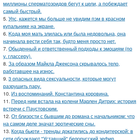
миллионы сперматозоидов бегут к цели, а побеждает
самый быстрый.
5.
Упс, кажется мы больше не увидим пэм в красном
купальнике на экране.
6.
Koда моя мать злилась или была недовольна, она
начинала вести себя так, будто меня просто нет.
7.
Обыденный и ответственный подходы к эмоциям (по
у. глассеру).
8.
За образом Майкла Джексона скрывалось тело,
работавшее на износ.
9.
3 опасных вида сексуальности, которые могут
разрушить пару.
10.
Из воспоминаний. Константина коровина.
11.
Перед ним встала на колени Марлен Дитрих: история
встречи с Паустовским.
12.
От близости с бывшим до романа с начальником: что
на самом деле значат эротические сны.
13.
Когда бьюти - тренды докатились до кондитерской: в
сети обсуждают "Уставший" белорусский зефир.