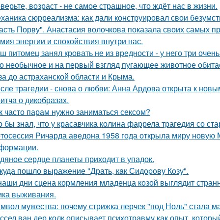
верьте, возраст - не самое страшное, что ждёт нас в жизни.
ханика сюрреализма: как дали конструировал свои безумст
асть Порву". Анастасия волочкова показала своих самых п
мия энергии и спокойствия внутри нас.
ш питомец занял кровать не из вредности - у него три очен
о необычное и на первый взгляд пугающее животное обитае
за до астраханской области и Крыма.
сле трагедии - снова о любви: Анна Ардова открыта к нов
итча о дикобразах.
к часто парам нужно заниматься сексом?
о бы знал, что у красавчика колина фаррела трагедия со 
тосессия Ричарда аведона 1958 года открыла миру новую 
формации.
дяное сердце планеты приходит в упадок.
куда пошло выражение "Драть, кaк Сидopoву Кoзу".
наши дни сцена кормления младенца козой выглядит странн
ика выживания.
мвол мужества: почему стрижка лерчек "под Ноль" стала 
ссел ван дер колк описывает психотравму как опыт, котор