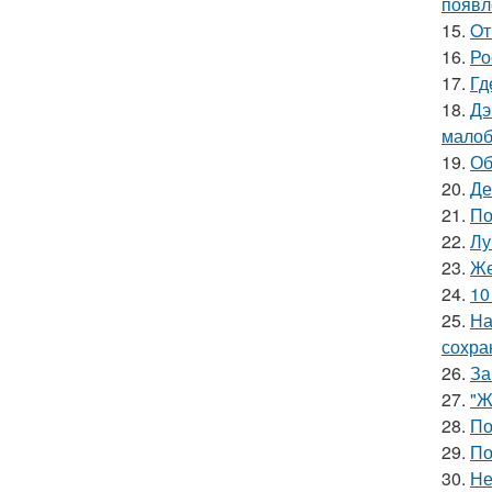
появл
15.
Oт
16.
Ро
17.
Гд
18.
Дэ
малоб
19.
Об
20.
Де
21.
По
22.
Лу
23.
Же
24.
10
25.
На
сохра
26.
За
27.
"Ж
28.
По
29.
По
30.
Не