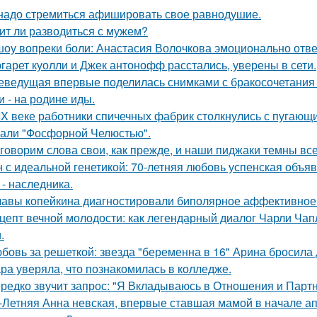
надо стремиться афишировать свое равнодушие.
ит ли разводиться с мужем?
шоу вопреки боли: Анастасия Волочкова эмоционально отве
гарет куолли и Джек антонофф расстались, уверены в сети.
еведущая впервые поделилась снимками с бракосочетания 
и - на родине иды.
IX веке работники спичечных фабрик столкнулись с пугаю
али "Фосфорной Челюстью".
говорим слова свои, как прежде, и наши пиджаки темны все
 с идеальной генетикой: 70-летняя любовь успенская объяв
 - наследника.
лавы копейкина диагностировали биполярное аффективное 
цепт вечной молодости: как легендарный диалог Чарли Чап
.
бовь за решеткой: звезда "беременна в 16" Арина бросила
ра уверяла, что познакомилась в колледже.
редко звучит запрос: "Я Вкладываюсь в Отношения и Партн
-Летняя Анна невская, впервые ставшая мамой в начале апр