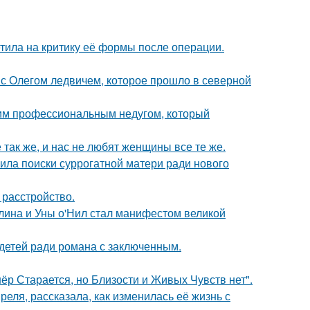
тила на критику её формы после операции.
с Олегом ледвичем, которое прошло в северной
щим профессиональным недугом, который
 так же, и нас не любят женщины все те же.
ила поиски суррогатной матери ради нового
расстройство.
лина и Уны о'Нил стал манифестом великой
 детей ради романа с заключенным.
ёр Старается, но Близости и Живых Чувств нет".
еля, рассказала, как изменилась её жизнь с