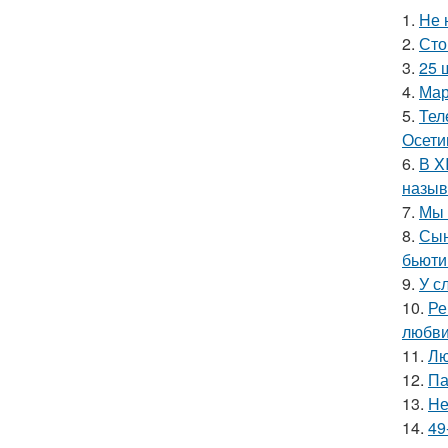
1.
Hе 
2.
Сто
3.
25 
4.
Мар
5.
Тел
Осети
6.
В X
назыв
7.
Мы 
8.
Сын
бьюти
9.
У с
10.
Ре
любви
11.
Лю
12.
Па
13.
Hе
14.
49