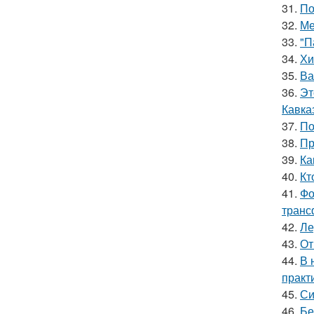
31.
По
32.
Ме
33.
"П
34.
Хи
35.
Ва
36.
Эт
Кавка
37.
По
38.
Пр
39.
Ка
40.
Кт
41.
Фо
транс
42.
Ле
43.
От
44.
В 
практ
45.
Си
46.
Бе