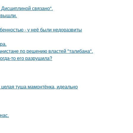
 Дисциплиной связано".
 вышли.
обенностью - у неё были недоразвиты
ра.
ганистане по решению властей "талибана".
когда-то его разрушила?
и целая туша мамонтёнка, идеально
нас.