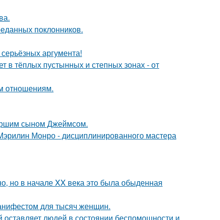
ва.
реданных поклонников.
ь серьёзных аргумента!
т в тёплых пустынных и степных зонах - от
ым отношениям.
старшим сыном Джеймсом.
Мэрилин Монро - дисциплинированного мастера
о, но в начале XX века это была обыденная
манифестом для тысяч женщин.
ый оставляет людей в состоянии беспомощности и