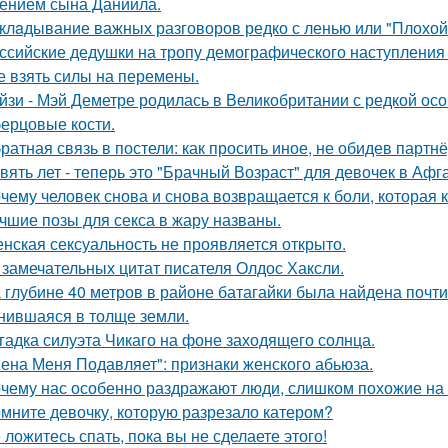
ением сына Даниила.
клaдывание важных разговоров редко с ленью или "Плохой
ссийские дедушки на тропу демографического наступления
е взять силы на перемены.
йзи - Мэй Деметре родилась в Великобритании с редкой ос
ерцовые кости.
ратная связь в постели: как просить иное, не обидев партнё
вять лет - теперь это "Брачный Возраст" для девочек в Аф
чему человек снова и снова возвращается к боли, которая 
чшие позы для секса в жару названы.
нская сексуальность не проявляется открыто.
 замечательных цитат писателя Олдос Хаксли.
 глубине 40 метров в районе батагайки была найдена почт
нившаяся в толще земли.
гадка силуэта Чикаго на фоне заходящего солнца.
ена Меня Подавляет": признаки женского абьюза.
чему нас особенно раздражают люди, слишком похожие на 
мните девочку, которую разрезало катером?
 ложитесь спать, пока вы не сделаете этого!