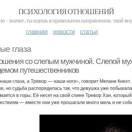
ПСИХОЛОГИЯ ОТНОШЕНИЙ
но - значит, ты идешь в правильном направлении. твой вн
главная
новости
статьи
ые глаза
ошения со слепым мужчиной. Слепой муж
демом путешественников
наши глаза, а Тревор — наши ноги», говорит Мелани Кнехт.
ке, но судьба распорядилась так, что девушка уже побывал
мается в горы. Её несет на свой спине Тревор Хан, который 
ествиям — вместе они уже прошагали много миль и не соб