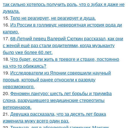
так сильно хотелось получить роль, что о зубах я даже не
думала.
15.
Тело не реагирует, не реагирует и душа.
16.
Из России в голливуд: невероятная история рода ди
каприо.
17.
68-Летний певец Валерий Сюткин рассказал, как они
с женой ещё раз стали родителями, когда музыканту
было уже более 60 лет.
18.
Что будет, если жить в тревоге и страхе, постоянно
на что-то обижаясь?
19.
Исследователи из Японии совершили научный
прорыв, который ранее относили к разряду
невозможного.
20.
Феномен лангуро: шесть лет борьбы и триумфа
слона, разрушившего медицинские стереотипы
ветеринаров.
21.
Девушка рассказала, что за десять лет брака
изменила мужу всего один раз.
22.
Тридцать лет в абсолютной гармонии: Максим