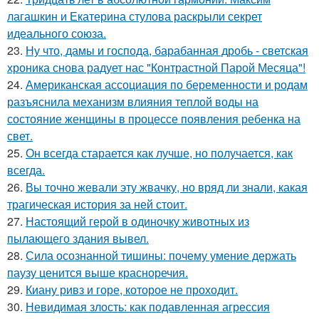
лагашкин и Екатерина стулова раскрыли секрет
идеального союза.
23.
Ну что, дамы и господа, барабанная дробь - светская
хроника снова радует нас "Контрастной Парой Месяца"!
24.
Американская ассоциация по беременности и родам
разъяснила механизм влияния теплой воды на
состояние женщины в процессе появления ребенка на
свет.
25.
Он всегда старается как лучше, но получается, как
всегда.
26.
Вы точно жевали эту жвачку, но вряд ли знали, какая
трагическая история за ней стоит.
27.
Настоящий герой в одиночку животных из
пылающего здания вывел.
28.
Сила осознанной тишины: почему умение держать
паузу ценится выше красноречия.
29.
Киану ривз и горе, которое не проходит.
30.
Невидимая злость: как подавленная агрессия