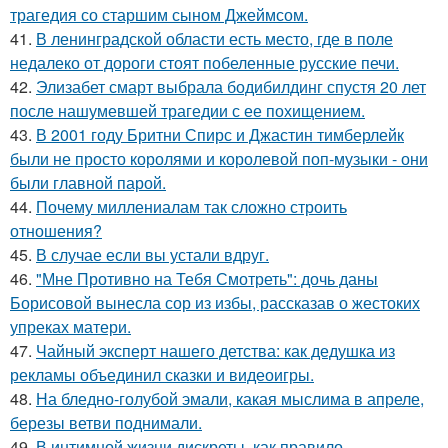
трагедия со старшим сыном Джеймсом.
41.
В ленинградской области есть место, где в поле
недалеко от дороги стоят побеленные русские печи.
42.
Элизабет смарт выбрала бодибилдинг спустя 20 лет
после нашумевшей трагедии с ее похищением.
43.
В 2001 году Бритни Спирс и Джастин тимберлейк
были не просто королями и королевой поп-музыки - они
были главной парой.
44.
Почему миллениалам так сложно строить
отношения?
45.
В случае если вы устали вдруг.
46.
"Мне Противно на Тебя Смотреть": дочь даны
Борисовой вынесла сор из избы, рассказав о жестоких
упреках матери.
47.
Чайный эксперт нашего детства: как дедушка из
рекламы объединил сказки и видеоигры.
48.
На бледно-голубой эмали, какая мыслима в апреле,
березы ветви поднимали.
49.
В интимной жизни дискреты, как правило,