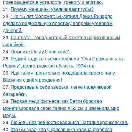
превращается в усталость, тревогу и апатию.
31.
Почему женщины увеличивают губы?
32.
"На 15 лет Моложе": 54-летняя Дениз Ричардс
сделала радикальную пластику вопреки уговорам
дочерей.
33.
Ла-плата - город, который кажется нарисованным
линейкой.
34.
Помните Ольгу Понизову?
35.
Редкий кадр со съёмок фильма "Они Сражались за
Родину", волгоградская область, 1974 год.
36.
Ида галич трогательно поздравила своего папу
Василия с днём рождения!
37.
Представьте себе зверька, легче пальчиковой
батарейки.
38.
Первая леди фитнеса: как Бетти бросмер
монетизировала свою талию в 53 см и изменила мир
моды.
39.
Любовь без ревности: как жила Наталья крачковская.
40.
Кто бы знал, что у красавчика колина фаррела